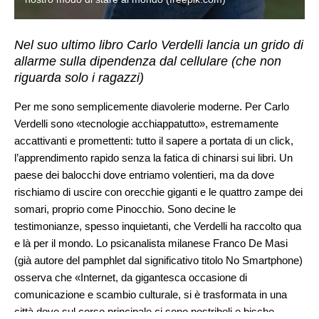
Nel suo ultimo libro Carlo Verdelli lancia un grido di
allarme sulla dipendenza dal cellulare (che non
riguarda solo i ragazzi)
Per me sono semplicemente diavolerie moderne. Per Carlo
Verdelli sono «tecnologie acchiappatutto», estremamente
accattivanti e promettenti: tutto il sapere a portata di un click,
l’apprendimento rapido senza la fatica di chinarsi sui libri. Un
paese dei balocchi dove entriamo volentieri, ma da dove
rischiamo di uscire con orecchie giganti e le quattro zampe dei
somari, proprio come Pinocchio. Sono decine le
testimonianze, spesso inquietanti, che Verdelli ha raccolto qua
e là per il mondo. Lo psicanalista milanese Franco De Masi
(già autore del pamphlet dal significativo titolo No Smartphone)
osserva che «Internet, da gigantesca occasione di
comunicazione e scambio culturale, si è trasformata in una
città dove sul corso principale ci sono postriboli e bische,