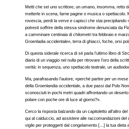
Metti che sei uno scrittore, un umano, insomma, retto da
metterle in scena, farne pagine o musica o spettacolo. M
rovescia, perdi la verve e capisci che stai precipitando 
potresti soffrire della stessa sindrome denunciata da Fla
a camminare centinaia di chilometri tra febbraio e marz
Groenladia occidentale», terra di ghiacci, foche, orsi polar
Di questa siderale ricerca di sé parla l’ultimo libro di Str
diario di un viaggio nel nulla per ritrovare l’oro della scri
verità: in sequenza, uno spettacolo teatrale, un audiod
Ma, parafrasando l’autore, «perché partire per un mese 
della Groenlandia occidentale, a due passi dal Polo Nord
sconosciuti in pochi metri quadri affrontando un deserto
polare con poche ore di luce al giorno?».
Cerco la risposta balzando da un capitoletto all’altro del 
qui al calduccio, ad assistere alle raccomandazioni del c
vigile per proteggerti dal congelamento […] la tua dieta 