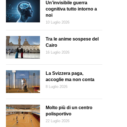
Un’invisibile guerra
cognitiva tutto intorno a
noi
10 Luglio 2026
Tra le anime sospese del
Cairo
16 Luglio 2026
La Svizzera paga,
accoglie ma non conta
8 Luglio 2026
avio Stroppini in Groenlandia, durante il suo ultimo lungo viaggio alla r
perare la pagina bianca.
Molto più di un centro
polisportivo
22 Luglio 2026