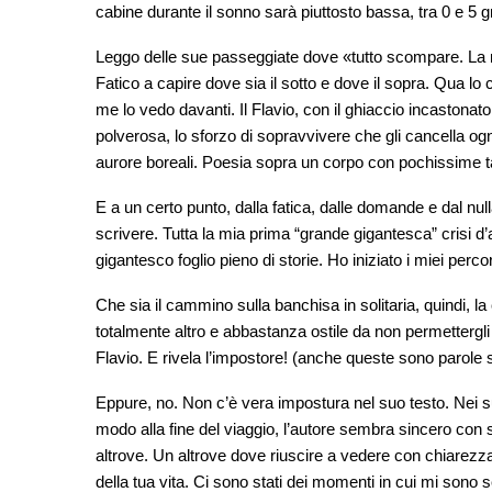
cabine durante il sonno sarà piuttosto bassa, tra 0 e 5 
Leggo delle sue passeggiate dove «tutto scompare. La m
Fatico a capire dove sia il sotto e dove il sopra. Qua l
me lo vedo davanti. Il Flavio, con il ghiaccio incastonato
polverosa, lo sforzo di sopravvivere che gli cancella og
aurore boreali. Poesia sopra un corpo con pochissime t
E a un certo punto, dalla fatica, dalle domande e dal null
scrivere. Tutta la mia prima “grande gigantesca” crisi d
gigantesco foglio pieno di storie. Ho iniziato i miei perc
Che sia il cammino sulla banchisa in solitaria, quindi, l
totalmente altro e abbastanza ostile da non permettergli 
Flavio. E rivela l’impostore! (anche queste sono parole 
Eppure, no. Non c’è vera impostura nel suo testo. Nei suo
modo alla fine del viaggio, l’autore sembra sincero con sé
altrove. Un altrove dove riuscire a vedere con chiarezz
della tua vita. Ci sono stati dei momenti in cui mi sono