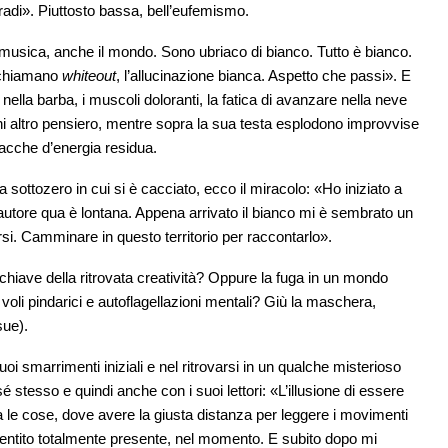
gradi». Piuttosto bassa, bell’eufemismo.
usica, anche il mondo. Sono ubriaco di bianco. Tutto è bianco.
o chiamano
whiteout
, l’allucinazione bianca. Aspetto che passi». E
 nella barba, i muscoli doloranti, la fatica di avanzare nella neve
ni altro pensiero, mentre sopra la sua testa esplodono improvvise
acche d’energia residua.
a sottozero in cui si è cacciato, ecco il miracolo: «Ho iniziato a
’autore qua è lontana. Appena arrivato il bianco mi è sembrato un
orsi. Camminare in questo territorio per raccontarlo».
a chiave della ritrovata creatività? Oppure la fuga in un mondo
voli pindarici e autoflagellazioni mentali? Giù la maschera,
sue).
i smarrimenti iniziali e nel ritrovarsi in un qualche misterioso
 stesso e quindi anche con i suoi lettori: «L’illusione di essere
a le cose, dove avere la giusta distanza per leggere i movimenti
 sentito totalmente presente, nel momento. E subito dopo mi