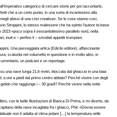
ll’imperativo categorico di cercare storie per poi raccontarle,
etti che a un certo punto, in una sorta di incantesimo alla
«negli abissi di una crisi creativa». Se le cose stanno così,
vio Stroppini, lo stesso malessere che ha spinto l’autore ticinese
o 2023 «poco sopra il sessantottesimo parallelo nord, nella
i, inuit e – perfino lì – smodati appetiti trumpiani.
oppini,
Una passeggiata artica
(Edicilo editore), affascinante
ttura, scaturita nel volumetto in questione e in molto altro, in
ocumentario, un podcast e un reportage.
su una nave lunga 21,6 metri, bloccata dal ghiaccio in una baia
, a ore a piedi dal primo centro abitato? Perché vivere con degli
 gelido che raggiunge i – 30 gradi? Perché vivere nella notte
libro, con le belle illustrazioni di Bianca Di Prima, e mi diverto, da
apitano della nave incagliata fra i ghiacci, Phil: «Dovrai essere
abituale non è adatta al clima polare […] la temperatura nelle