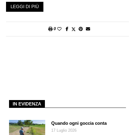
precisamente sulla stazione di ricerca Concordia, dove la
LEGGI DI PIÙ
temperatura media annuale è di -54° e durante l’inverno artico
oscilla tra i -70° e i -80°, «ma quella percepita, complice il
vento, è ancora più bassa di una buona decina di gradi, mentre
0
nelle giornate più “calde” dell’anno il termometro sale fino
-35°/-30°», tiene a precisare il diretto interessato. «Sono una
persona normalissima, che ha però avuto la fortuna di vivere
un’esperienza al di fuori dalla realtà quotidiana». A cominciare
dal suo «ufficio» estivo: un angusto corridoio scavato nella
neve, a 15 metri di profondità, a -54°.
Il nostro interlocutore torna poi sui momenti adrenalinici che gli
hanno dato queste sue prime tre volte in Antartide: «Di
adrenalina ne ho provata fin dal primo momento: già quando
sono stato selezionato per la mia prima missione, ho sentito
IN EVIDENZA
esplodere dentro di me mille emozioni. E lo stesso è successo
quando mi hanno chiamato la seconda e la terza volta: anche
se sai che laggiù, quando sarai al Polo Sud, ti ritroverai a fare
Quando ogni goccia conta
le stesse cose della prima volta, non puoi non provare
17 Luglio 2026