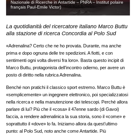
Nazionale di Ricerche in Antartide – PNRA – Institut polaire
français Paul-Emile Victor)
La quotidianità del ricercatore italiano Marco Buttu
alla stazione di ricerca Concordia al Polo Sud
«Adrenalina? Certo che ne ho provata. Durante, ma anche
prima e dopo ognuna delle tre spedizioni. A fiotti, e con
sentimenti ogni volta diversi fra loro». Basta questo incipit di
Marco Buttu, protagonista dell’incontro odierno, per avere un
posto di diritto nella rubrica Adrenalina.
Benché non pratichi il classico sport estremo. Marco Buttu è
«semplicemente» un ingegnere elettronico, poi specializzatosi
nella ricerca e nella manutenzione dei telescopi. Perché allora
parlare di lui? Più che il «cosa» il 47enne sardo (di Gavoi)
faccia, a rendere adrenalinica la sua storia, sono il «come» e
soprattutto il «dove» lo fa. Iniziamo allora da quest’ultimo
punto: al Polo Sud, noto anche come Antartide. Più