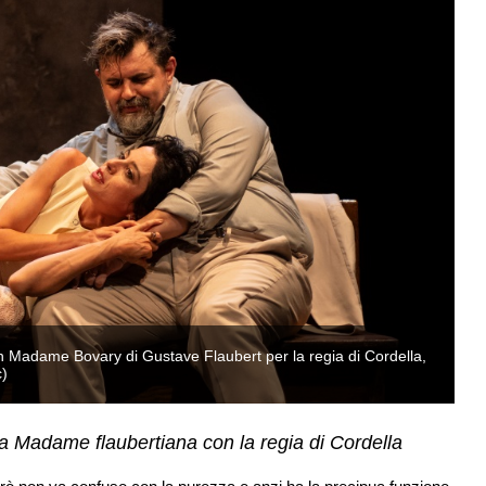
on Madame Bovary di Gustave Flaubert per la regia di Cordella,
An
c)
e 
della Madame flaubertiana con la regia di Cordella