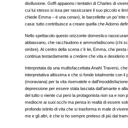
disillusione. Goffi appaiono i tentativi di Charles di vive
cui lui stesso si issa per rassicurare il suo piccolo e li
chiede Emma – è una cena»), le barzellette un po’ trite ra
casa: tutto contribuisce a creare quella che Adorno defin
Nello spettacolo questo orizzonte domestico rassicurant
abbassano, che racchiudono e ammorbidiscono (chi scrive
ombre). Al centro della scena c’è lei, Emma, che pesta i
continua testardamente a credere che vita e desiderio 
Interpretata da una multisfaccettata Anahì Traversi, che
interpretativa altissima e che si fonde totalmente con il 
(moraviana) per la vita riservatele e dall’insoddisfazione 
depressione per essere stata lasciata dall’amante e alla m
del tutto o niente cui però la protagonista non sa e non p
mediocre ai suoi occhi ma pensa in realtà di essere so
profondo istinto di vita che si trasforma in male di viver
me e gli altri, è che io ho sempre preteso di più dal tra