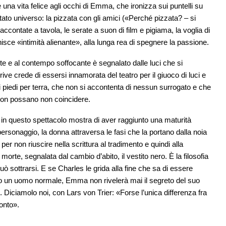
re una vita felice agli occhi di Emma, che ironizza sui puntelli su
mitato universo: la pizzata con gli amici («Perché pizzata? – si
ccontate a tavola, le serate a suon di film e pigiama, la voglia di
isce «intimità alienante», alla lunga rea di spegnere la passione.
e e al contempo soffocante è segnalato dalle luci che si
 crede di essersi innamorata del teatro per il giuoco di luci e
 piedi per terra, che non si accontenta di nessun surrogato e che
non possano non coincidere.
 in questo spettacolo mostra di aver raggiunto una maturità
personaggio, la donna attraversa le fasi che la portano dalla noia
per non riuscire nella scrittura al tradimento e quindi alla
orte, segnalata dal cambio d’abito, il vestito nero. È la filosofia
uò sottrarsi. E se Charles le grida alla fine che sa di essere
lo un uomo normale, Emma non rivelerà mai il segreto del suo
e. Diciamolo noi, con Lars von Trier: «Forse l’unica differenza fra
monto».