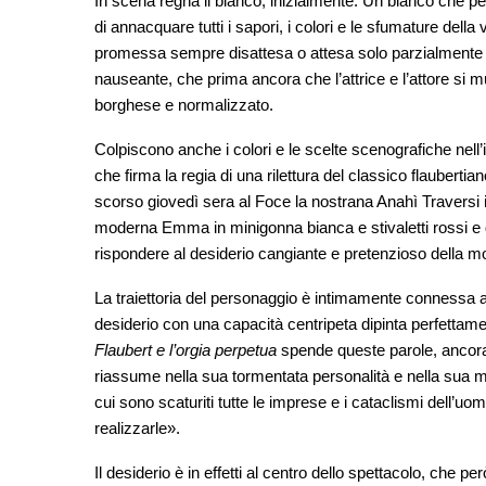
In scena regna il bianco, inizialmente. Un bianco che p
di annacquare tutti i sapori, i colori e le sfumature della 
promessa sempre disattesa o attesa solo parzialmente e 
nauseante, che prima ancora che l’attrice e l’attore si 
borghese e normalizzato.
Colpiscono anche i colori e le scelte scenografiche nell’
che firma la regia di una rilettura del classico flaubertia
scorso giovedì sera al Foce la nostrana Anahì Traversi 
moderna Emma in minigonna bianca e stivaletti rossi e 
rispondere al desiderio cangiante e pretenzioso della mo
La traiettoria del personaggio è intimamente connessa a 
desiderio con una capacità centripeta dipinta perfetta
Flaubert e l’orgia perpetua
spende queste parole, ancor
riassume nella sua tormentata personalità e nella sua 
cui sono scaturiti tutte le imprese e i cataclismi dell’uomo
realizzarle».
Il desiderio è in effetti al centro dello spettacolo, che p