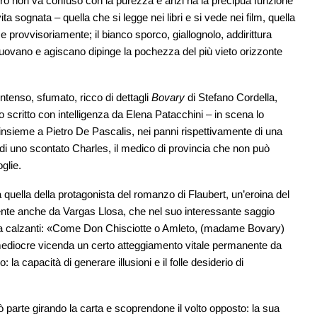
erò non va confuso con la purezza e anzi ha la precipua funzione
vita sognata – quella che si legge nei libri e si vede nei film, quella
provvisoriamente; il bianco sporco, giallognolo, addirittura
muovano e agiscano dipinge la pochezza del più vieto orizzonte
intenso, sfumato, ricco di dettagli
Bovary
di Stefano Cordella,
no scritto con intelligenza da Elena Patacchini – in scena lo
insieme a Pietro De Pascalis, nei panni rispettivamente di una
di uno scontato Charles, il medico di provincia che non può
glie.
quella della protagonista del romanzo di Flaubert, un’eroina del
mente anche da Vargas Llosa, che nel suo interessante saggio
a calzanti: «Come Don Chisciotte o Amleto, (madame Bovary)
mediocre vicenda un certo atteggiamento vitale permanente da
: la capacità di generare illusioni e il folle desiderio di
erò parte girando la carta e scoprendone il volto opposto: la sua