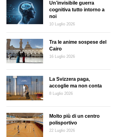
Un’invisibile guerra
cognitiva tutto intorno a
noi
10 Luglio 2026
Tra le anime sospese del
Cairo
16 Luglio 2026
La Svizzera paga,
accoglie ma non conta
8 Luglio 2026
ahì Traversi e Pietro De Pascalis in scena al Lac con Madame Bovary d
sulla sceneggiatura di Patacchini (Luca Del Pia – Lac)
Molto più di un centro
polisportivo
22 Luglio 2026