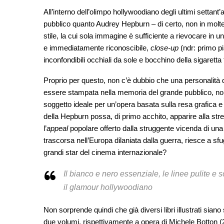
All’interno dell’olimpo hollywoodiano degli ultimi settant
pubblico quanto Audrey Hepburn – di certo, non in molte 
stile, la cui sola immagine è sufficiente a rievocare in u
e immediatamente riconoscibile,
close-up
(ndr: primo pi
inconfondibili occhiali da sole e bocchino della sigaretta 
Proprio per questo, non c’è dubbio che una personalità di 
essere stampata nella memoria del grande pubblico, non
soggetto ideale per un’opera basata sulla resa grafica e 
della Hepburn possa, di primo acchito, apparire alla str
l’
appeal
popolare offerto dalla struggente vicenda di una 
trascorsa nell’Europa dilaniata dalla guerra, riesce a sfug
grandi star del cinema internazionale?
Il bianco e nero essenziale, le linee pulite 
il glamour hollywoodiano
Non sorprende quindi che già diversi libri illustrati siano 
due volumi, rispettivamente a opera di Michele Botton 