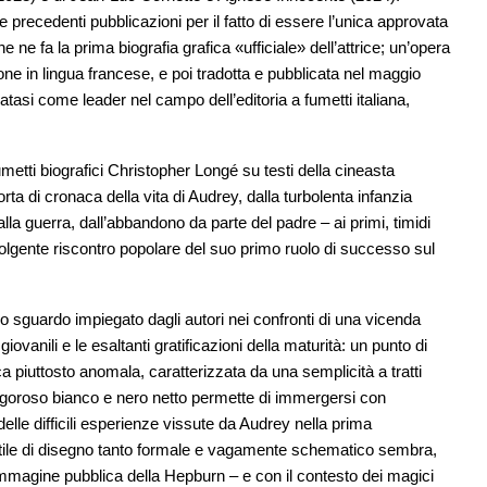
le precedenti pubblicazioni per il fatto di essere l’unica approvata
he ne fa la prima biografia grafica «ufficiale» dell’attrice; un’opera
ne in lingua francese, e poi tradotta e pubblicata nel maggio
asi come leader nel campo dell’editoria a fumetti italiana,
umetti biografici Christopher Longé su testi della cineasta
a di cronaca della vita di Audrey, dalla turbolenta infanzia
lla guerra, dall’abbandono da parte del padre – ai primi, timidi
volgente riscontro popolare del suo primo ruolo di successo sul
.
llo sguardo impiegato dagli autori nei confronti di una vicenda
ovanili e le esaltanti gratificazioni della maturità: un punto di
ca piuttosto anomala, caratterizzata da una semplicità a tratti
n rigoroso bianco e nero netto permette di immergersi con
elle difficili esperienze vissute da Audrey nella prima
 stile di disegno tanto formale e vagamente schematico sembra,
’immagine pubblica della Hepburn – e con il contesto dei magici