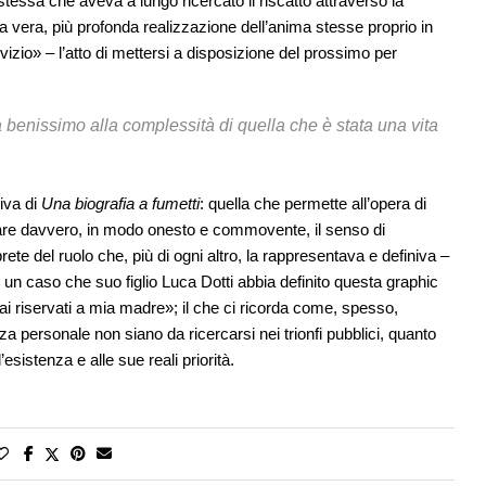
stessa che aveva a lungo ricercato il riscatto attraverso la
la vera, più profonda realizzazione dell’anima stesse proprio in
zio» – l’atto di mettersi a disposizione del prossimo per
ia benissimo alla complessità di quella che è stata una vita
siva di
Una biografia a fumetti
: quella che permette all’opera di
trare davvero, in modo onesto e commovente, il senso di
rete del ruolo che, più di ogni altro, la rappresentava e definiva –
n caso che suo figlio Luca Dotti abbia definito questa graphic
i riservati a mia madre»; il che ci ricorda come, spesso,
a personale non siano da ricercarsi nei trionfi pubblici, quanto
esistenza e alle sue reali priorità.