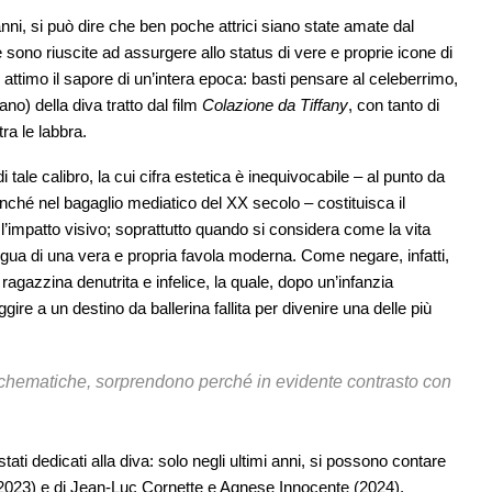
’anni, si può dire che ben poche attrici siano state amate dal
sono riuscite ad assurgere allo status di vere e proprie icone di
n attimo il sapore di un’intera epoca: basti pensare al celeberrimo,
ano) della diva tratto dal film
Colazione da Tiffany
, con tanto di
tra le labbra.
tale calibro, la cui cifra estetica è inequivocabile – al punto da
ché nel bagaglio mediatico del XX secolo – costituisca il
l’impatto visivo; soprattutto quando si considera come la vita
egua di una vera e propria favola moderna. Come negare, infatti,
ragazzina denutrita e infelice, la quale, dopo un’infanzia
gire a un destino da ballerina fallita per divenire una delle più
e schematiche, sorprendono perché in evidente contrasto con
stati dedicati alla diva: solo negli ultimi anni, si possono contare
(2023) e di Jean-Luc Cornette e Agnese Innocente (2024).