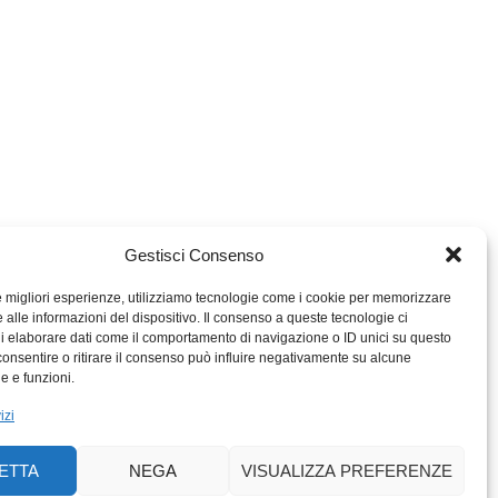
Gestisci Consenso
le migliori esperienze, utilizziamo tecnologie come i cookie per memorizzare
 alle informazioni del dispositivo. Il consenso a queste tecnologie ci
i elaborare dati come il comportamento di navigazione o ID unici su questo
consentire o ritirare il consenso può influire negativamente su alcune
MIGROS TICINO
he e funzioni.
MIGROS
izi
SCUOLA CLUB
PERCENTO CULTURALE
ETTA
NEGA
VISUALIZZA PREFERENZE
MIGROS TICINO