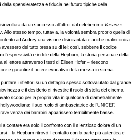
i dalla spensieratezza e fiducia nel futuro tipiche della
sinvoltura da un successo all’altro: dal celeberrimo
Vacanze
y
. Allo stesso tempo, tuttavia, la volontà sembra proprio quella di
onferito ad Audrey una visione disincantata e anche malinconica
on avessero del tutto presa su di lei; così, sebbene il codice
o l’espressività e indole della Hepburn, la storia personale della
 al lettore attraverso i testi di Eileen Hofer – riescono
ttore e garantire il potere evocativo della messa in scena.
 puntare i riflettori su un dettaglio spesso sottovalutato dal grande
giovinezza e il desiderio di rivestire il ruolo di stella del cinema,
vato scopo per la propria vita in qualcosa di diametralmente
 hollywoodiana: il suo ruolo di ambasciatrice dell’UNICEF,
opravvivenza dei bambini apparissero terribilmente basse.
 a contare era solo il confronto con il silenzioso dolore di un
arsi – la Hepburn ritrovò il contatto con la parte più autentica e