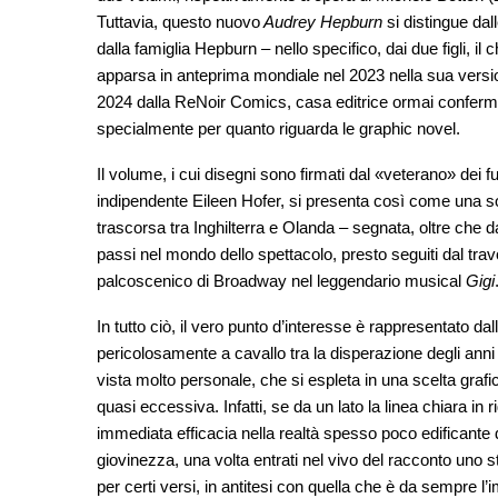
Tuttavia, questo nuovo
Audrey Hepburn
si distingue dal
dalla famiglia Hepburn – nello specifico, dai due figli, il c
apparsa in anteprima mondiale nel 2023 nella sua versio
2024 dalla ReNoir Comics, casa editrice ormai confermat
specialmente per quanto riguarda le graphic novel.
Il volume, i cui disegni sono firmati dal «veterano» dei f
indipendente Eileen Hofer, si presenta così come una sort
trascorsa tra Inghilterra e Olanda – segnata, oltre che da
passi nel mondo dello spettacolo, presto seguiti dal tra
palcoscenico di Broadway nel leggendario musical
Gigi
In tutto ciò, il vero punto d’interesse è rappresentato da
pericolosamente a cavallo tra la disperazione degli anni gi
vista molto personale, che si espleta in una scelta grafi
quasi eccessiva. Infatti, se da un lato la linea chiara i
immediata efficacia nella realtà spesso poco edificante d
giovinezza, una volta entrati nel vivo del racconto uno
per certi versi, in antitesi con quella che è da sempre l