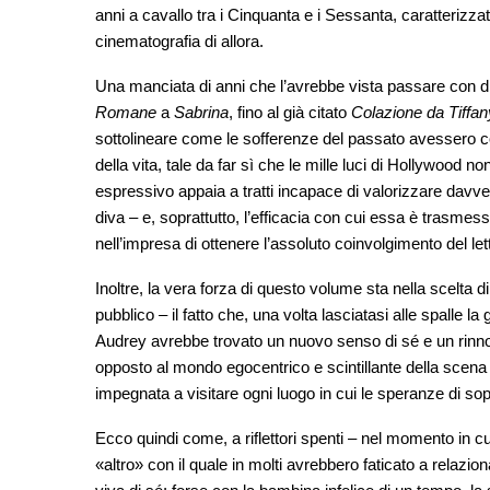
anni a cavallo tra i Cinquanta e i Sessanta, caratterizzat
cinematografia di allora.
Una manciata di anni che l’avrebbe vista passare con di
Romane
a
Sabrina
, fino al già citato
Colazione da Tiffan
sottolineare come le sofferenze del passato avessero c
della vita, tale da far sì che le mille luci di Hollywood n
espressivo appaia a tratti incapace di valorizzare davver
diva – e, soprattutto, l’efficacia con cui essa è trasmessa
nell’impresa di ottenere l’assoluto coinvolgimento del le
Inoltre, la vera forza di questo volume sta nella scelta di
pubblico – il fatto che, una volta lasciatasi alle spalle la 
Audrey avrebbe trovato un nuovo senso di sé e un rinno
opposto al mondo egocentrico e scintillante della scena
impegnata a visitare ogni luogo in cui le speranze di s
Ecco quindi come, a riflettori spenti – nel momento in cui
«altro» con il quale in molti avrebbero faticato a relazion