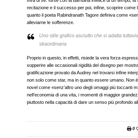
viva di sé: forse con la bambina infelice di un tempo, la 
recitazione e il successo per poi, infine, scoprire come 
quanto il poeta Rabindranath Tagore definiva come «servi
alleviarne le sofferenze.
Uno stile grafico asciutto che si adatta tuttav
straordinaria
Proprio in questo, in effetti, risiede la vera forza espres
sopperire alle occasionali rigidità del disegno per mos
gratificazione provato da Audrey nel trovarsi infine interp
non solo come star, ma in quanto essere umano. Non è u
novel come «senz’altro uno degli omaggi più toccanti ma
nell’economia di una vita, i momenti di maggior grandezz
piuttosto nella capacità di dare un senso più profondo all’
0