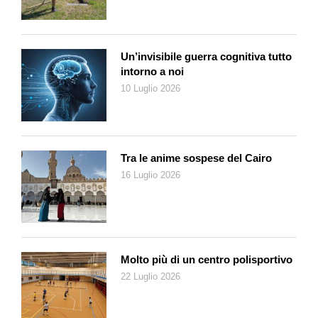
Fra le associazioni premiate
ve ne sono anche 3 ticinesi
Un’invisibile guerra cognitiva tutto
Award Alto livello di plurilinguismo
intorno a noi
10 Luglio 2026
1. posto CHF 8000
Cooperativa Baobab, Bellinzona
Award «valorizzazione di donne e ragazze»
Tra le anime sospese del Cairo
16 Luglio 2026
1. posto CHF 8000
Associazione Il Tragitto, Lugano
Award «valorizzazione
Molto più di un centro polisportivo
della popolazione locale»
22 Luglio 2026
1. posto CHF 8000