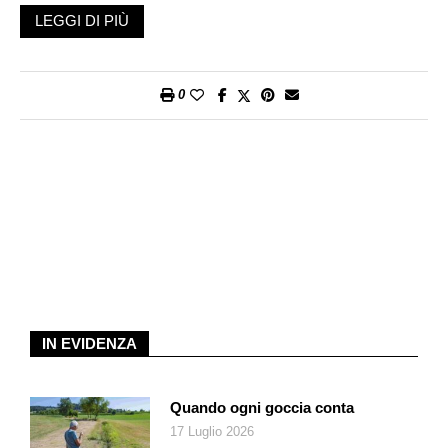
cui è stato proposto a Lugano (da mercoledì, anche se non è
LEGGI DI PIÙ
andato in scena a causa di un malore dello stesso Lavia, a
venerdì) ha registrato un enorme successo di pubblico,
sfociato – per quanto riguarda l’ultima sera, perlomeno, quella
0
in cui era presente chi scrive – nella
standing ovation
finale.
La storia è questa: Re Lear decide di dividere il regno fra le sue
tre figlie, ma la terza, l’unica autentica, rifiuta di adulare il padre,
che quindi la disereda e la mette al bando. Nel frattempo
Edmund, figlio illegittimo del conte di Gloucester, per
assicurarsi privilegi e terre crea zizzania fra il padre e il fratello,
costringendo quest’ultimo a scappare e a riparare nella foresta;
i due padri si accorgeranno presto di essere stati ingiusti verso
gli unici figli che davvero li amavano.
IN EVIDENZA
Il tema più importante che emerge in queste relazioni malate
fra padri e figli è quello della parola che circuisce e inganna,
accanto a quello del mondo come teatro di inganni e vendette.
Quando ogni goccia conta
Una storia di perdite, come sottolinea Lavia stesso, che a Re
17 Luglio 2026