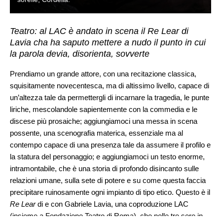
Teatro: al LAC è andato in scena il Re Lear di
Lavia cha ha saputo mettere a nudo il punto in cui
la parola devia, disorienta, sovverte
Prendiamo un grande attore, con una recitazione classica,
squisitamente novecentesca, ma di altissimo livello, capace di
un’altezza tale da permettergli di incarnare la tragedia, le punte
liriche, mescolandole sapientemente con la commedia e le
discese più prosaiche; aggiungiamoci una messa in scena
possente, una scenografia materica, essenziale ma al
contempo capace di una presenza tale da assumere il profilo e
la statura del personaggio; e aggiungiamoci un testo enorme,
intramontabile, che è una storia di profondo disincanto sulle
relazioni umane, sulla sete di potere e su come questa faccia
precipitare ruinosamente ogni impianto di tipo etico. Questo è il
Re Lear
di e con Gabriele Lavia, una coproduzione LAC
(insieme a Fondazione Teatro di Roma), che nelle tre sere in