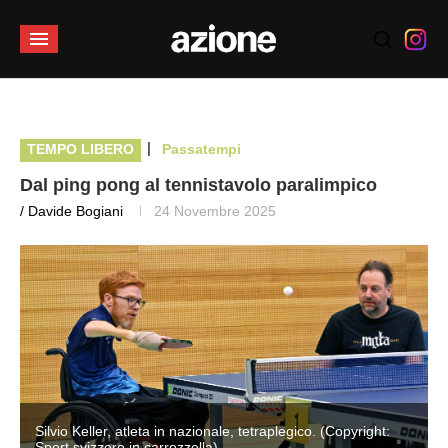
|
TEMPO LIBERO
Passatempi
Dal ping pong al tennistavolo paralimpico
/ Davide Bogiani
24 Novembre 2025
Silvio Keller, atleta in nazionale, tetraplegico. (Copyright:
Sport svizzero in carrozzella)