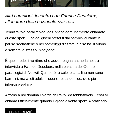
Altri campioni: incontro con Fabrice Descloux,
allenatore della nazionale svizzera
Tennistavolo paralimpico: così viene comunemente chiamato
questo sport. Uno dei giochi preferiti dai bambini durante le
pause scolastiche o nei pomeriggi d’estate in piscina. Il suono
è sempre lo stesso:
ping pong
.
È quel medesimo ritmo che accompagna anche la nostra
intervista a Fabrice Descloux, nella palestra del Centro
paraplegici di Nottwil. Qui, però, a colpire la pallina non sono
bambini, ma atleti adulti. Il suono resta identico, solo più
intenso e veloce.
Attorno a noi domina il verde dei tavoli da tennistavolo – così si
chiama ufficialmente quando il gioco diventa sport. A praticarlo
oggi è la squadra paralimpica svizzera, guidata proprio dal suo
LEGGI DI PIÙ