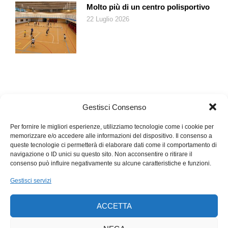
Molto più di un centro polisportivo
22 Luglio 2026
Gestisci Consenso
Stampate il cartamodello per la funicolare e riportate il disegno
Per fornire le migliori esperienze, utilizziamo tecnologie come i cookie per
sul cartoncino rosso. Ritagliate con il taglierino, piegate e
memorizzare e/o accedere alle informazioni del dispositivo. Il consenso a
incollate le cabine. Inserite sul tetto un cappio creato con lo
queste tecnologie ci permetterà di elaborare dati come il comportamento di
spago.
navigazione o ID unici su questo sito. Non acconsentire o ritirare il
consenso può influire negativamente su alcune caratteristiche e funzioni.
Gestisci servizi
ACCETTA