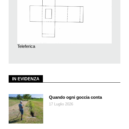
Cartoncino bianco o blu A3
Stuzzicadenti
Taglierino, forbice e righello
Bastoncino di colla
Filo di cotone bianco o spago
Teleferica
Rami di pino e pigne naturali per decorare
Ghirlanda luminosa a led (a batteria)
Pennarello bianco o numeri stampati per le etichette dei
giorni
IN EVIDENZA
(I materiali li potete trovare presso la vostra filiale Migros con
reparto Bricolage)
Quando ogni goccia conta
17 Luglio 2026
Procedimento
Prendete i sacchetti di carta kraft e piegate la parte superiore a
triangolo, in modo da ottenere nella parte alta la forma che