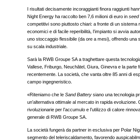
I risultati decisamente incoraggianti finora raggiunti hann
Night Energy ha raccolto ben 7,6 milioni di euro in
seed 
competitivi sono piuttosto chiari: a fronte di un sistema
economici e di facile reperibilità, l’impianto si avvia a
uno stoccaggio flessibile (da ore a mesi), offrendo una s
su scala industriale.
Sarà la RWB Groupe SA a traghettare questa tecnologia d
Vallese, Friburgo, Neuchâtel, Giura, Ginevra e la parte 
recentemente. La società, che vanta oltre 85 anni di esp
campo ingegneristico.
«Riteniamo che le
Sand Battery
siano una tecnologia pro
un’alternativa ottimale al mercato in rapida evoluzione. 
rivoluzionarie per l’accumulo e l’utilizzo di calore ri
generale di RWB Groupe SA.
La società fungerà da partner in esclusiva per Polar Nigh
segmento del teleriscaldamento, favorendo auspicabilmen