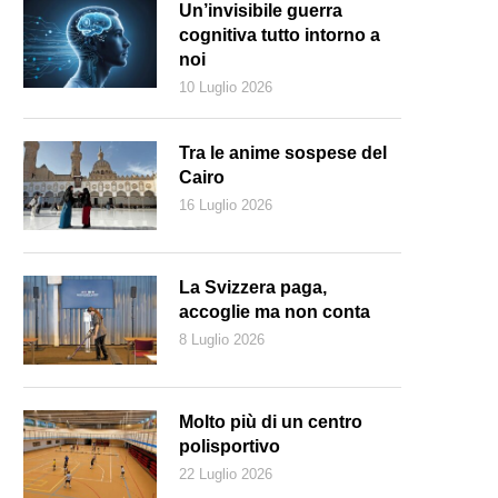
Un’invisibile guerra
cognitiva tutto intorno a
noi
10 Luglio 2026
Tra le anime sospese del
Cairo
16 Luglio 2026
La Svizzera paga,
accoglie ma non conta
8 Luglio 2026
duta dall’alto della batteria a sabbia finlandese (Polar Night Energy)
Molto più di un centro
polisportivo
22 Luglio 2026