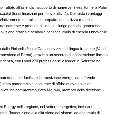
o fruttato all’azienda il supporto di numerosi investitori, e la Polar
capital
(fondi finanziari per nuove attività). Del resto i vantaggi
 relativamente semplice e compatto, che utilizza materiali
utomaticamente e produce risultati sul lungo periodo, garantendo
oluzione pratica e scalabile per l’accumulo di energia rinnovabile
alla Finlandia fino ai Cantoni svizzeri di lingua francese (Vaud,
francofona di Berna), grazie a un accordo di cooperazione firmato
erienza, con i suoi 270 professionisti è leader in Svizzera nel
mettente per facilitare la transizione energetica, offrendo
Questa partnership ci consente di offrire nuove soluzioni
nnovabile», ha commentato Yves Meuwly, membro della direzione
t Energy nella regione, nel settore energetico, incluso il
te l’introduzione e la diffusione dei sistemi ad accumulo di