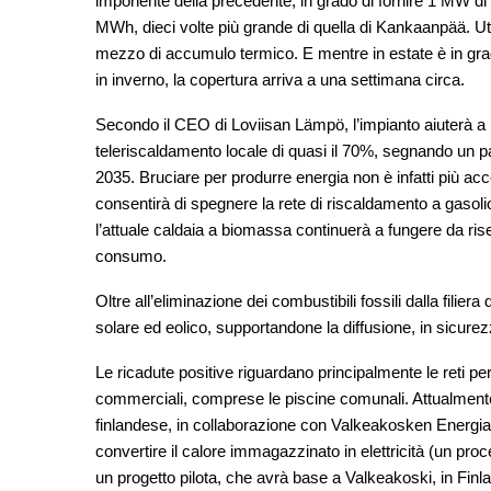
imponente della precedente, in grado di fornire 1 MW di
MWh, dieci volte più grande di quella di Kankaanpää. Uti
mezzo di accumulo termico. E mentre in estate è in grad
in inverno, la copertura arriva a una settimana circa.
Secondo il CEO di Loviisan Lämpö, l’impianto aiuterà a 
teleriscaldamento locale di quasi il 70%, segnando un pass
2035. Bruciare per produrre energia non è infatti più acc
consentirà di spegnere la rete di riscaldamento a gasoli
l’attuale caldaia a biomassa continuerà a fungere da rise
consumo.
Oltre all’eliminazione dei combustibili fossili dalla filier
solare ed eolico, supportandone la diffusione, in sicurez
Le ricadute positive riguardano principalmente le reti per 
commerciali, comprese le piscine comunali. Attualmente 
finlandese, in collaborazione con Valkeakosken Energia 
convertire il calore immagazzinato in elettricità (un p
un progetto pilota, che avrà base a Valkeakoski, in Finland