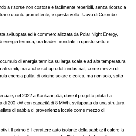
do a risorse non costose e facilmente reperibili, senza ricorso a
strano quanto promettente, e questa volta l’Uovo di Colombo
tata sviluppata ed è commercializzata da Polar Night Energy,
i energia termica, ora leader mondiale in questo settore
ccumulo di energia termica su larga scala e ad alta temperatura
iali simili, ma anche sottoprodotti industriali, come mezzo di
a energia pulita, di origine solare o eolica, ma non solo, sotto
erciale, nel 2022 a Kankaanpää, dove il progetto pilota ha
enza di 200 kW con capacità di 8 MWh, sviluppata da una struttura
nnellate di sabbia di provenienza locale come mezzo di
ivi. Il primo è il carattere auto isolante della sabbia: il calore la