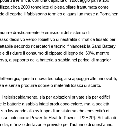
 potenza termica, con una capacità di stoccaggio pari a 100
lizza circa 2000 tonnellate di pietra ollare frantumata come
o di coprire il fabbisogno termico di quasi un mese a Pornainen,
ridurre drasticamente le emissioni del sistema di
o decisivo verso l’obiettivo di neutralità climatica fissato per il
ettabile secondo ricercatori e tecnici finlandesi: la Sand Battery
o e di ridurre il consumo di cippato di legno del 60%, mentre
rva, a supporto della batteria a sabbia nei periodi di maggior
a dell’energia, questa nuova tecnologia si appoggia alle rinnovabili,
za e senza produrre scorie o materiali tossici di scarto.
il teleriscaldamento, sia per abitazioni private sia per edifici
le batterie a sabbia infatti producono calore, ma la società
sta lavorando allo sviluppo di un sistema che consentirà di
rocesso noto come Power-to-Heat-to-Power – P2H2P). Si tratta di
ia, e l’inizio dei lavori è previsto per l’autunno di quest’anno.