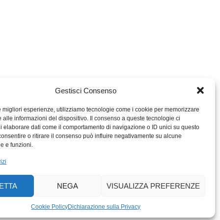
Gestisci Consenso
le migliori esperienze, utilizziamo tecnologie come i cookie per memorizzare
 alle informazioni del dispositivo. Il consenso a queste tecnologie ci
i elaborare dati come il comportamento di navigazione o ID unici su questo
consentire o ritirare il consenso può influire negativamente su alcune
MIGROS TICINO
he e funzioni.
MIGROS
izi
SCUOLA CLUB
PERCENTO CULTURALE
ETTA
NEGA
VISUALIZZA PREFERENZE
MIGROS TICINO
ACTIV FITNESS TICINO
Cookie Policy
Dichiarazione sulla Privacy