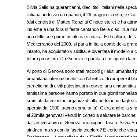
Silvia Salis ha quarant’anni, dieci titoli italiani nella spec
italiana addosso da quando, il 26 maggio scorso, è stata
(dai centristi di Matteo Renzi ai Cinque stelle) e ha attrave
insieme a una folla in festa cantando Bella ciao. «La mia
una delle sue prime uscite da sindaca. E da allora, dell’a
Mediterraneo del 2009, si parla in Italia come della gran
intanto, ha acquistato visibilità, è diventata il modello a 
futuro prossimo. Da Genova è partita a fine agosto la mob
Al porto di Genova sono stati raccolti gli aiuti umanitari p
umanitaria internazionale con l’obiettivo di rompere il blo
carneficina di civili palestinesi in corso, una cinquantin
tantissime persone hanno portato in due giorni tonnellate 
smistati da volontari organizzati alla perfezione dagli s
operaia dal 1300, sanno come si fa). C’era anche la sindac
ai 20mila genovesi venuti in corteo a salutare le barche d
dall’arcivescovo di Genova, monsignor Tasca. Silvia Sal
sindaca ma va con la fascia tricolore? E certo che vengo