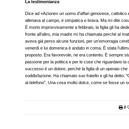
La testimonianza
Dice ad «Azione» un uomo d’affari genovese, cattolico e 
allenava al campo, è simpatica e brava. Ma mi dite cosa 
È morto improvvisamente a febbraio, la figlia gli ha dedica
fronte all’altro, mia madre mi ha chiamata perché al mat
aveva già perso alcune funzioni, per un’emorragia cerebra
venerdì e lui domenica è andato in coma. È stata l’ulti
proposto. Era favorevole, ne era contento. È sempre sta
passione per la politica e per le cose che riguardano la co
successo è un dolore, perché la figlia di un operaio ch
soddisfazione. Ha chiamato suo fratello e gli ha detto: “
al telefono”. Una cosa molto dolce, come se fosse un s
0