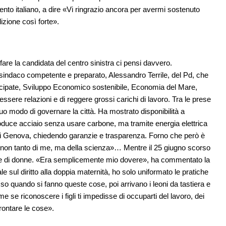
amento italiano, a dire «Vi ringrazio ancora per avermi sostenuto
izione così forte».
 fare la candidata del centro sinistra ci pensi davvero.
indaco competente e preparato, Alessandro Terrile, del Pd, che
ecipate, Sviluppo Economico sostenibile, Economia del Mare,
essere relazioni e di reggere grossi carichi di lavoro. Tra le prese
uo modo di governare la città. Ha mostrato disponibilità a
 produce acciaio senza usare carbone, ma tramite energia elettrica
le di Genova, chiedendo garanzie e trasparenza. Forno che però è
più, non tanto di me, ma della scienza»… Mentre il 25 giugno scorso
oppie di donne. «Era semplicemente mio dovere», ha commentato la
e sul diritto alla doppia maternità, ho solo uniformato le pratiche
o quando si fanno queste cose, poi arrivano i leoni da tastiera e
ome se riconoscere i figli ti impedisse di occuparti del lavoro, dei
frontare le cose».