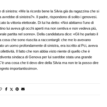
di sinistra: «Me la ricordo bene la Silvia già da ragazzina che si
avrebbe di sinistra?». Il padre, rispondono di solito i genovesi.
to la vittoria elettorale. Di lui ha detto: «Noi abitiamo l’uno di
tino lui aveva gli occhi aperti ma non sentiva e non vedeva più,
le partita nel sonno». Della candidatura dice: «Gli ho parlato il
ma cosa che sono riuscita a raccontargli: che me lo avevano
to un uomo profondamente di sinistra, era iscritto al Pci, aveva
llettività. Il fatto che non abbia visto niente di quello che è
e diventa sindaca di Genova per lui sarebbe stata una grande
C’è una cosa che ti devo dire della Silvia ma non te la posso dire
egreto importantissimo».