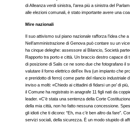
di Alleanza verdi sinistra, l’area più a sinistra del Parl
alle elezioni comunali, è stato importante avere una coal
Mire nazionali
Il suo attivismo sul piano nazionale rafforza l’idea che a
Nell’amministrazione di Genova può contare su un vices
ha cinque deleghe: assessore al Bilancio, Società part
Rapporto tra porto e città. Un braccio destro capace di t
di posizione di Salis ce ne sono due che fotografano il s
valutare il forno elettrico dell’ex Ilva (un impianto che
e preridotto di ferro) come parte del rilancio industria
inviso a molti: «Chiedo ai cittadini di fidarsi un po’ di 
il Comune ha registrato in anagrafe 11 figli nati da c
leader. «C’è stata una sentenza della Corte Costituzional
della mia città, non ho fatto nessuna concessione. Spess
gli idioti che ti dicono: “Eh, ma c’è ben altro da fare”. C
servizi sociali, della sicurezza. È un modo stupido di af