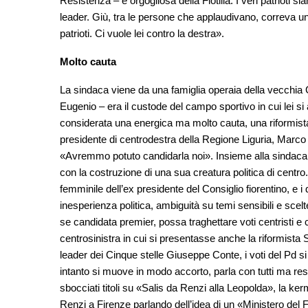
Resistenza – è orgogliosa della Flotilla. I veri patrioti
leader. Giù, tra le persone che applaudivano, correva un 
patrioti. Ci vuole lei contro la destra».
Molto cauta
La sindaca viene da una famiglia operaia della vecchia G
Eugenio – era il custode del campo sportivo in cui lei si 
considerata una energica ma molto cauta, una riformist
presidente di centrodestra della Regione Liguria, Mar
«Avremmo potuto candidarla noi». Insieme alla sindaca 
con la costruzione di una sua creatura politica di centro. 
femminile dell’ex presidente del Consiglio fiorentino, e i 
inesperienza politica, ambiguità su temi sensibili e scel
se candidata premier, possa traghettare voti centristi e 
centrosinistra in cui si presentasse anche la riformista Sa
leader dei Cinque stelle Giuseppe Conte, i voti del Pd si
intanto si muove in modo accorto, parla con tutti ma r
sbocciati titoli su «Salis da Renzi alla Leopolda», la ker
Renzi a Firenze parlando dell’idea di un «Ministero del