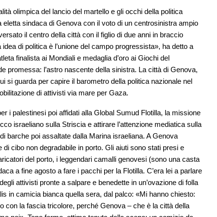
ialità olimpica del lancio del martello e gli occhi della politica
 eletta sindaca di Genova con il voto di un centrosinistra ampio
rsato il centro della città con il figlio di due anni in braccio
 idea di politica è l’unione del campo progressista», ha detto a
tleta finalista ai Mondiali e medaglia d’oro ai Giochi del
de promessa: l’astro nascente della sinistra. La città di Genova,
cui si guarda per capire il barometro della politica nazionale nel
ilitazione di attivisti via mare per Gaza.
er i palestinesi poi affidati alla Global Sumud Flotilla, la missione
cco israeliano sulla Striscia e attirare l’attenzione mediatica sulla
a di barche poi assaltate dalla Marina israeliana. A Genova
di cibo non degradabile in porto. Gli aiuti sono stati presi e
caricatori del porto, i leggendari camalli genovesi (sono una casta
a a fine agosto a fare i pacchi per la Flotilla. C’era lei a parlare
egli attivisti pronte a salpare e benedette in un’ovazione di folla
is in camicia bianca quella sera, dal palco: «Mi hanno chiesto:
 con la fascia tricolore, perché Genova – che è la città della