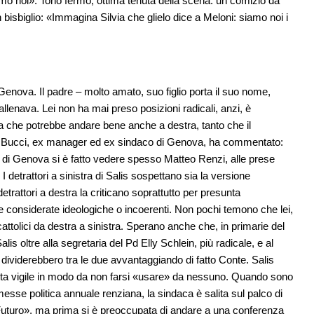
 siamo noi». Tono fermo, ottima tenuta della scena: un comizio da
bisbiglio: «Immagina Silvia che glielo dice a Meloni: siamo noi i
enova. Il padre – molto amato, suo figlio porta il suo nome,
allenava. Lei non ha mai preso posizioni radicali, anzi, è
a che potrebbe andare bene anche a destra, tanto che il
co Bucci, ex manager ed ex sindaco di Genova, ha commentato:
di Genova si è fatto vedere spesso Matteo Renzi, alle prese
I detrattori a sinistra di Salis sospettano sia la versione
detrattori a destra la criticano soprattutto per presunta
te considerate ideologiche o incoerenti. Non pochi temono che lei,
cattolici da destra a sinistra. Sperano anche che, in primarie del
lis oltre alla segretaria del Pd Elly Schlein, più radicale, e al
 dividerebbero tra le due avvantaggiando di fatto Conte. Salis
esta vigile in modo da non farsi «usare» da nessuno. Quando sono
messe politica annuale renziana, la sindaca è salita sul palco di
 Futuro», ma prima si è preoccupata di andare a una conferenza