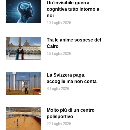
Un’invisibile guerra
cognitiva tutto intorno a
noi
10 Luglio 2026
Tra le anime sospese del
Cairo
16 Luglio 2026
La Svizzera paga,
accoglie ma non conta
8 Luglio 2026
onardo DiCaprio nei panni di Ghetto Pat in "Una battaglia dopo l’altra".
Molto più di un centro
polisportivo
22 Luglio 2026