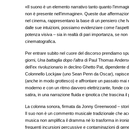
«Il suono è un elemento narrativo tanto quanto l’immagin
non è presente nell’immagine». Queste due affermazioni 
nel cinema, rappresentano la base di un pensiero che ha 
dalle sue intuizioni, possiamo evidenziare come l’aspett
potenza visiva – sia in realtà di pari importanza, se non
cinematografica.
Per entrare subito nel cuore del discorso prendiamo spun
giorni,
Una battaglia dopo l’altra
di Paul Thomas Anderson
dell’ex rivoluzionario in declino Ghetto Pat, dipendente 
Colonnello Lockjaw (uno Sean Penn da Oscar), rapisce su
(anche in modo grottesco) e affrontare un passato mai ris
moderno e con un ritmo davvero elettrizzante, fonde c
satira, in una narrazione fluida e ipnotica che trascina il 
La colonna sonora, firmata da Jonny Greenwood – stori
Il suo non è un commento musicale tradizionale che ac
musica non amplifica il dramma né lo trasforma in ironia. 
frequenti incursioni percussive e contaminazioni di g