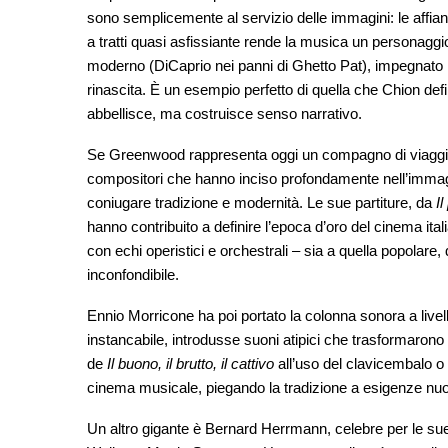
sono semplicemente al servizio delle immagini: le affia
a tratti quasi asfissiante rende la musica un personagg
moderno (DiCaprio nei panni di Ghetto Pat), impegnato in
rinascita. È un esempio perfetto di quella che Chion def
abbellisce, ma costruisce senso narrativo.
Se Greenwood rappresenta oggi un compagno di viaggio a
compositori che hanno inciso profondamente nell’immagina
coniugare tradizione e modernità. Le sue partiture, da
Il
hanno contribuito a definire l’epoca d’oro del cinema ita
con echi operistici e orchestrali – sia a quella popolare, 
inconfondibile.
Ennio Morricone ha poi portato la colonna sonora a livelli
instancabile, introdusse suoni atipici che trasformarono
de
Il buono, il brutto, il cattivo
all’uso del clavicembalo o 
cinema musicale, piegando la tradizione a esigenze nuo
Un altro gigante è Bernard Herrmann, celebre per le su