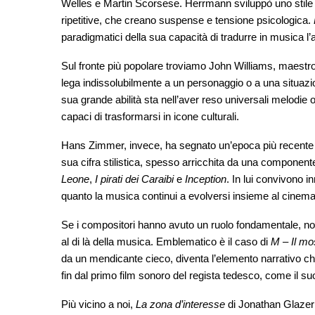
Welles e Martin Scorsese. Herrmann sviluppò uno stile f
ripetitive, che creano suspense e tensione psicologica.
paradigmatici della sua capacità di tradurre in musica l’a
Sul fronte più popolare troviamo John Williams, maestr
lega indissolubilmente a un personaggio o a una situa
sua grande abilità sta nell’aver reso universali melodie
capaci di trasformarsi in icone culturali.
Hans Zimmer, invece, ha segnato un’epoca più recente co
sua cifra stilistica, spesso arricchita da una compone
Leone
,
I pirati dei Caraibi
e
Inception
. In lui convivono 
quanto la musica continui a evolversi insieme al cinema
Se i compositori hanno avuto un ruolo fondamentale, non 
al di là della musica. Emblematico è il caso di
M – Il mo
da un mendicante cieco, diventa l’elemento narrativo ch
fin dal primo film sonoro del regista tedesco, come il s
Più vicino a noi,
La zona d’interesse
di Jonathan Glazer 