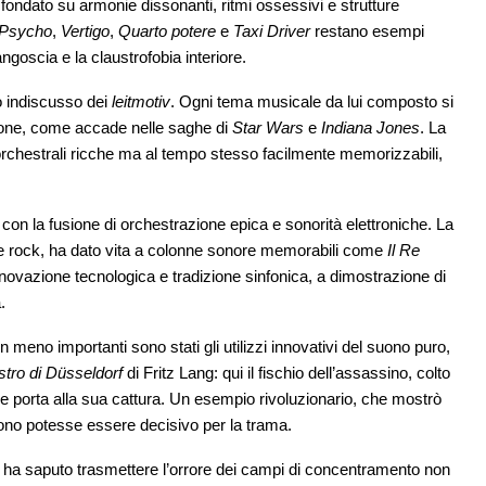
ondato su armonie dissonanti, ritmi ossessivi e strutture
Psycho
,
Vertigo
,
Quarto potere
e
Taxi Driver
restano esempi
ngoscia e la claustrofobia interiore.
o indiscusso dei
leitmotiv
. Ogni tema musicale da lui composto si
zione, come accade nelle saghe di
Star Wars
e
Indiana Jones
. La
 orchestrali ricche ma al tempo stesso facilmente memorizzabili,
n la fusione di orchestrazione epica e sonorità elettroniche. La
nte rock, ha dato vita a colonne sonore memorabili come
Il Re
innovazione tecnologica e tradizione sinfonica, a dimostrazione di
.
meno importanti sono stati gli utilizzi innovativi del suono puro,
stro di Düsseldorf
di Fritz Lang: qui il fischio dell’assassino, colto
e porta alla sua cattura. Un esempio rivoluzionario, che mostrò
uono potesse essere decisivo per la trama.
ha saputo trasmettere l’orrore dei campi di concentramento non