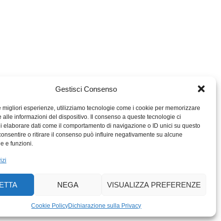
Gestisci Consenso
le migliori esperienze, utilizziamo tecnologie come i cookie per memorizzare
 alle informazioni del dispositivo. Il consenso a queste tecnologie ci
i elaborare dati come il comportamento di navigazione o ID unici su questo
consentire o ritirare il consenso può influire negativamente su alcune
MIGROS TICINO
he e funzioni.
MIGROS
izi
SCUOLA CLUB
PERCENTO CULTURALE
ETTA
NEGA
VISUALIZZA PREFERENZE
MIGROS TICINO
ACTIV FITNESS TICINO
Cookie Policy
Dichiarazione sulla Privacy