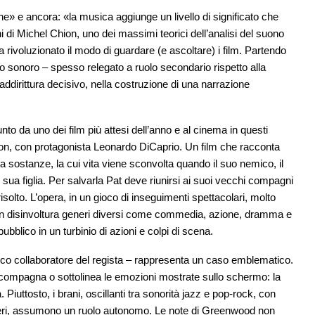
e» e ancora: «la musica aggiunge un livello di significato che
di Michel Chion, uno dei massimi teorici dell’analisi del suono
rivoluzionato il modo di guardare (e ascoltare) i film. Partendo
o sonoro – spesso relegato a ruolo secondario rispetto alla
 addirittura decisivo, nella costruzione di una narrazione
to da uno dei film più attesi dell’anno e al cinema in questi
, con protagonista Leonardo DiCaprio. Un film che racconta
da sostanze, la cui vita viene sconvolta quando il suo nemico, il
a figlia. Per salvarla Pat deve riunirsi ai suoi vecchi compagni
olto. L’opera, in un gioco di inseguimenti spettacolari, molto
on disinvoltura generi diversi come commedia, azione, dramma e
pubblico in un turbinio di azioni e colpi di scena.
co collaboratore del regista – rappresenta un caso emblematico.
compagna o sottolinea le emozioni mostrate sullo schermo: la
Piuttosto, i brani, oscillanti tra sonorità jazz e pop-rock, con
eneri, assumono un ruolo autonomo. Le note di Greenwood non