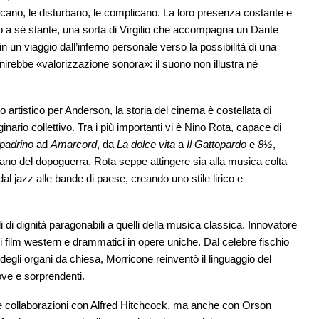
ncano, le disturbano, le complicano. La loro presenza costante e
io a sé stante, una sorta di Virgilio che accompagna un Dante
 un viaggio dall’inferno personale verso la possibilità di una
inirebbe «valorizzazione sonora»: il suono non illustra né
rtistico per Anderson, la storia del cinema è costellata di
rio collettivo. Tra i più importanti vi è Nino Rota, capace di
 padrino
ad
Amarcord
, da
La dolce vita
a
Il Gattopardo
e
8½
,
liano del dopoguerra. Rota seppe attingere sia alla musica colta –
dal jazz alle bande di paese, creando uno stile lirico e
 di dignità paragonabili a quelli della musica classica. Innovatore
 i film western e drammatici in opere uniche. Dal celebre fischio
degli organi da chiesa, Morricone reinventò il linguaggio del
ve e sorprendenti.
e collaborazioni con Alfred Hitchcock, ma anche con Orson