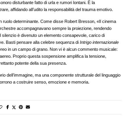
oro disturbante fatto di urla e rumori lontani. È la
re, affidando all’udito la responsabilità del trauma emotivo.
un ruolo determinante. Come disse Robert Bresson, «Il cinema
, le orchestre accompagnavano sempre la proiezione, rendendo
 il silenzio è divenuto un elemento consapevole, carico di
ive. Basti pensare alla celebre sequenza di
Intrigo internazionale
aereo in un campo di grano. Non vi è alcun commento musicale:
l’aereo. Proprio questa sospensione amplifica la tensione,
ettanto potente della sua presenza.
orio dell’immagine, ma una componente strutturale del linguaggio
oncorrono a costruire senso, emozione e memoria.