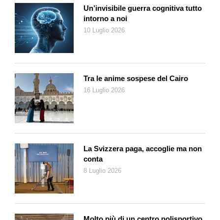
A bordo, Olmo e Astrid fanno amicizia con una volitiva ed
Un’invisibile guerra cognitiva tutto
eccentrica giornalista britannica, Lady Cassandra Eastwood
intorno a noi
(ispirata al personaggio reale di Lady Grace Marguerite Hay
10 Luglio 2026
Drummond-Hay, reporter britannica che viaggiò sia sullo
Zeppelin che sull’Hindenburg) e il terzetto da loro composto
costituirà la «banda» di detective determinata a scoprire il
colpevole dell’assassinio di Abraham Kaufmann, un ricco
Tra le anime sospese del Cairo
commerciante di pietre preziose. Kaufmann viene trovato
16 Luglio 2026
morto nella sala fumatori (che esisteva realmente
sull’Hindenburg ed era pressurizzata). Il dirigibile è appunto
uno «spazio chiuso», quindi l’assassino si trova per forza a
bordo. E a bordo varie persone avrebbero potuto volere la
morte di Kaufmann: per motivi passionali, economici, o altro
La Svizzera paga, accoglie ma non
ancora. Ad indagare, riflettendo sulla lista dei sospettati, gli
conta
intraprendenti ragazzini con il sostegno di Lady Cassandra
8 Luglio 2026
(peraltro anch’ella non esente da qualche sospetto) e con
l’appoggio morale di Werner, il mite barman. Una detective
story che ci porta dentro la Storia con la esse maiuscola, in
quella fine degli Anni Trenta che segnarono il definitivo
Molto più di un centro polisportivo