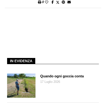
0
romanzo – morirono 36 persone, ma fortunatamente non i due
ragazzini protagonisti della storia immaginata da Altieri, Olmo e
Astrid, i quali viaggiavano, come minori non accompagnati, per
andare a trovare i loro parenti in America.
IN EVIDENZA
Quando ogni goccia conta
17 Luglio 2026