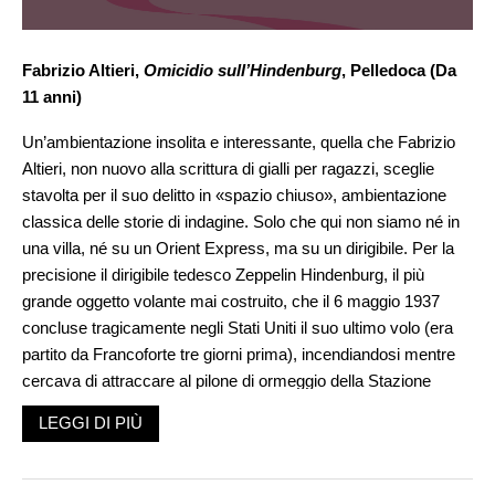
Fabrizio Altieri,
Omicidio sull’Hindenburg
, Pelledoca (Da
11 anni)
Un’ambientazione insolita e interessante, quella che Fabrizio
Altieri, non nuovo alla scrittura di gialli per ragazzi, sceglie
stavolta per il suo delitto in «spazio chiuso», ambientazione
classica delle storie di indagine. Solo che qui non siamo né in
una villa, né su un Orient Express, ma su un dirigibile. Per la
precisione il dirigibile tedesco Zeppelin Hindenburg, il più
grande oggetto volante mai costruito, che il 6 maggio 1937
concluse tragicamente negli Stati Uniti il suo ultimo volo (era
partito da Francoforte tre giorni prima), incendiandosi mentre
cercava di attraccare al pilone di ormeggio della Stazione
Aeronavale di Lakehurst, nel New Jersey. Nel disastro –
LEGGI DI PIÙ
ampiamente documentato all’epoca da cinegiornali, fotografi e
dalla testimonianza radiotrasmessa dal campo d’atterraggio
dall’annunciatore Herbert Morrison, che Altieri inserisce nel