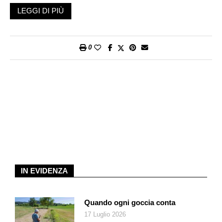
importanza e per il valore dei suoi progetti di mediazione
LEGGI DI PIÙ
culturale. È il marcato profilo che Paola Tripoli, direttrice
artistica del FIT dal 2005, ha voluto dare al festival con
tematiche legate alla contemporaneità.
0
La incontriamo alla vigilia della manifestazione.
IN EVIDENZA
Quando ogni goccia conta
Paola Tripoli (UFC/Charlotte
17 Luglio 2026
Krieger)