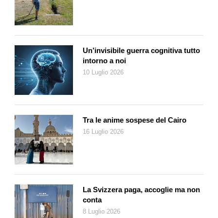
Perché hanno aspettato così tanto a darvi un
riconoscimento a livello nazionale? Più che un ritardo ci
sembra la solita distrazione che accompagna quanto
Un’invisibile guerra cognitiva tutto
accade nella nostra regione…
La dimenticanza non
intorno a noi
l’attribuisco a livello federale. Anzi, secondo me il riequilibrio
10 Luglio 2026
accade proprio lì e se non avvenisse, qui da noi saremmo,
senza esagerazione, non dico dimenticati, ma trattati come
quelli che comunque ce la farebbero lo stesso con quello che
hanno. A livello nazionale c’è invece un’attenzione. In Ticino la
Tra le anime sospese del Cairo
situazione non è cambiata molto. Ci stanno provando, ma i
16 Luglio 2026
tempi sono lunghissimi. Mi rendo conto delle difficoltà di fare
politica, di dare risposte a esigenze reali. Come se questa non
fosse un’esigenza reale…
Andare a teatro è un’esigenza di questa città, come si
La Svizzera paga, accoglie ma non
dimostra con il LAC: dieci anni fa chi avrebbe immaginato che
conta
sarebbe diventato così? La gente ne ha voglia e così è
8 Luglio 2026
diventata un’esigenza reale. Per il resto rimaniamo quelli che