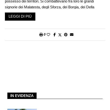
possesso dei territori. Si combattevano fra loro le grandi
signorie dei Malatesta, degli Sforza, dei Borgia, dei Della
Rovere, e del Papato. Nel mezzo di questo scenario, si fa
LEGGI DI PIÙ
testimone il Catello di Gradara, posto tra la provincia di Pesaro
e Urbino, nelle Marche.
Si tratta di un grande edificio carico di passato, che risalirebbe
0
ai primi due secoli del Medioevo, e domina il piccolo borgo
sottostante. La costruzione è a forma di quadrilatero ed è
difesa da potenti torri angolari, lunghe torri merlate e ponti
levatoi, tipici dell’architettura militare medioevale. Due alte cinte
murarie la circondano e la racchiudono in un lungo percorso
sopraelevato di almeno 750 metri, chiamato «il
Camminamento», all’epoca costantemente vigilato da soldati
armati, che dall’alto potevano intercettare ogni minimo segnale
di allarme, dato che il dominio del castello e del relativo
territorio era ambito ed ebbe molti padroni.
IN EVIDENZA
Passato il portone della torre d’entrata, il terreno acciottolato,
un tempo percorso dagli zoccoli dei cavalli, porta alla «Rocca»