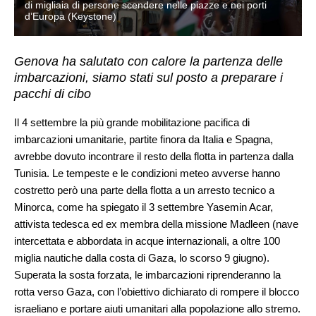
di migliaia di persone scendere nelle piazze e nei porti
d’Europa (Keystone)
Genova ha salutato con calore la partenza delle
imbarcazioni, siamo stati sul posto a preparare i
pacchi di cibo
Il 4 settembre la più grande mobilitazione pacifica di
imbarcazioni umanitarie, partite finora da Italia e Spagna,
avrebbe dovuto incontrare il resto della flotta in partenza dalla
Tunisia. Le tempeste e le condizioni meteo avverse hanno
costretto però una parte della flotta a un arresto tecnico a
Minorca, come ha spiegato il 3 settembre Yasemin Acar,
attivista tedesca ed ex membra della missione Madleen (nave
intercettata e abbordata in acque internazionali, a oltre 100
miglia nautiche dalla costa di Gaza, lo scorso 9 giugno).
Superata la sosta forzata, le imbarcazioni riprenderanno la
rotta verso Gaza, con l’obiettivo dichiarato di rompere il blocco
israeliano e portare aiuti umanitari alla popolazione allo stremo.