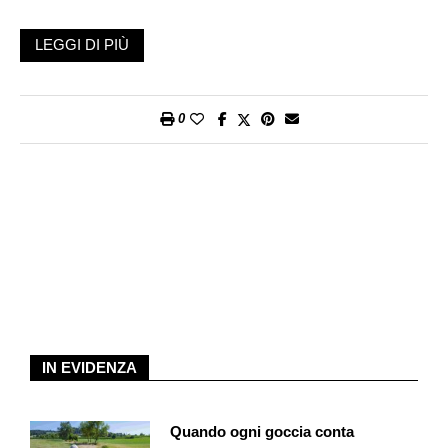
La mobilitazione della Global Sumud Flotilla ha visto negli ultimi
LEGGI DI PIÙ
tempi decine di migliaia di persone scendere nelle piazze e nei
porti d’Europa, segno che esiste ancora spazio per l’umanità e
la solidarietà dal basso. Imbarcazioni civili, cariche di cibo e
0
beni essenziali destinati a chi, secondo le Nazioni unite, sta
morendo di fame. Nel frattempo, non si sono fatte attendere le
minacce del ministro israeliano Itamar Ben-Gvir, che ha
dichiarato che gli equipaggi della Global Sumud Flotilla
verranno trattati come terroristi. Di fronte a tali avvertimenti,
Emergency ha scelto di navigare al fianco della flotta civile. Tra
tutti gli episodi che hanno accompagnato la partenza della
flotta, quello avvenuto a Genova nell’ultima settimana di agosto
ha avuto un carattere davvero eccezionale. In soli cinque
giorni sono state raccolte 200 tonnellate di generi alimentari,
contro le 40 inizialmente previste. I prodotti sono stati poi
IN EVIDENZA
inscatolati dai volontari e dalle volontarie e caricati sulle navi,
che hanno salpato dal Porto antico accompagnate da una
Quando ogni goccia conta
fiaccolata: 50 mila partecipanti hanno attraversato la città, dalla