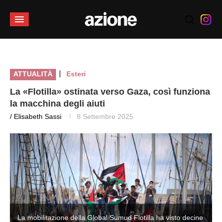
|
ATTUALITÀ
Esteri
La «Flotilla» ostinata verso Gaza, così funziona
la macchina degli aiuti
/ Elisabeth Sassi
8 Settembre 2025
e
La mobilitazione della Global Sumud Flotilla ha visto decine