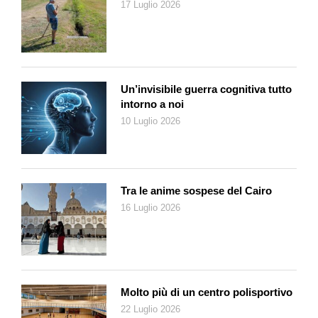
17 Luglio 2026
dunque parlare l’italiano; ed è il caso di Karl, che con la nostra
lingua già un po’ se la cava. Approda così a Lugano.
Come corrispondente regionale, il lavoro consiste nel
coprire
fotograficamente, giorno per giorno, gli eventi rilevanti nel
Un’invisibile guerra cognitiva tutto
nostro Cantone: dalla politica alla cultura, dallo sport ai fatti di
intorno a noi
cronaca. Considerato che questo lavoro viene poi venduto
10 Luglio 2026
dall’agenzia alle testate svizzere (tra cui anche ai cinque
quotidiani allora ancora attivi in Ticino), si tratta di riuscire a
raccontare i vari eventi con un’immagine significativa, il più
possibile emblematica, a dispetto di ogni possibile avversità,
Tra le anime sospese del Cairo
dalla luce particolarmente sfavorevole alle tempistiche strette
16 Luglio 2026
oppure in orari inconsueti: «Con un’immagine devi spiegare
tutto. Nel caso dell’inaugurazione di una diga, la stretta di mano
tra due politici va assolutamente fatta davanti alla diga. Senza
la diga, la foto non varrebbe niente. Le foto andavano fatte con
qualsiasi tempo, pioggia, grandine: ciò che contava era che la
Molto più di un centro polisportivo
sera si portasse a casa qualcosa. Ho sempre detto, ci sono
22 Luglio 2026