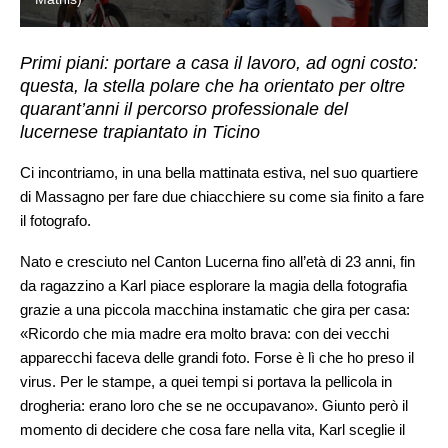
Primi piani: portare a casa il lavoro, ad ogni costo:
questa, la stella polare che ha orientato per oltre
quarant’anni il percorso professionale del
lucernese trapiantato in Ticino
Ci incontriamo, in una bella mattinata estiva, nel suo quartiere
di Massagno per fare due chiacchiere su come sia finito a fare
il fotografo.
Nato e cresciuto nel Canton Lucerna fino all’età di 23 anni, fin
da ragazzino a Karl piace esplorare la magia della fotografia
grazie a una piccola macchina instamatic che gira per casa:
«Ricordo che mia madre era molto brava: con dei vecchi
apparecchi faceva delle grandi foto. Forse è lì che ho preso il
virus. Per le stampe, a quei tempi si portava la pellicola in
drogheria: erano loro che se ne occupavano». Giunto però il
momento di decidere che cosa fare nella vita, Karl sceglie il