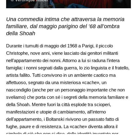
Una commedia intima che attraversa la memoria
familiare, dal maggio parigino del ’68 all’ombra
della Shoah
Durante i tumulti di maggio del 1968 a Parigi, il piccolo
Christophe, nove anni, viene lasciato dai genitori militanti
nell’appartamento dei nonni. Attorno a lui si raduna l’intera
famiglia: i nonni segnati dalla guerra, lo zio linguista e il fratello,
artista fallito. Tutti convivono in un ambiente caotico ma
affettuoso, segnato da una misteriosa «cache», un
nascondiglio (anche per un personaggio importante che non
sveliamo) che porta con sé i segreti della memoria familiare e
della Shoah. Mentre fuori la città esplode tra scioperi,
manifestazioni e utopie di cambiamento, all’interno
dell’appartamento, i Boltanski rivivono un passato fatto di
fughe, paure e di resistenza. La «cache» diventa allora il
simbolo di ciò che non si dice, delle identità inventate per