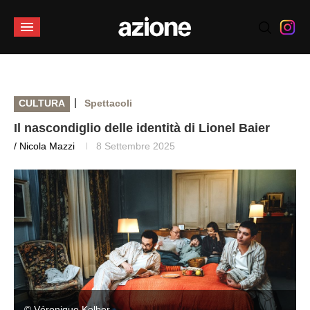
|
CULTURA
Spettacoli
Il nascondiglio delle identità di Lionel Baier
/ Nicola Mazzi
8 Settembre 2025
© Véronique Kolber