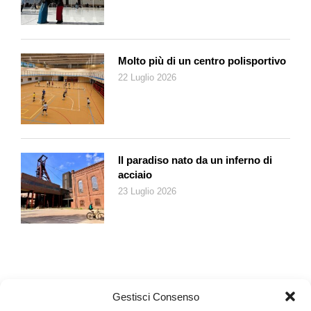
italiane affrontavano spesso temi universali come la famiglia,
perché sapevano che tutte le famiglie hanno le loro disfunzioni,
per poi criticarle con lo humor. Per questo, quando mettiamo
gli attori in contesti di guerra, antisemitismo o paura, a mio
Molto più di un centro polisportivo
giudizio è più semplice arrivare direttamente al pubblico se
22 Luglio 2026
usiamo l’ironia. Certo, anche la fase del montaggio è
fondamentale: è un processo lungo perché bisogna trovare
l’equilibrio giusto tra il tema serio e la battuta. Chaplin
raccontava di fare proiezioni quotidiane per testare le reazioni
del pubblico e capire cosa aggiustare. Basta un secondo in più
Il paradiso nato da un inferno di
o in meno per cambiare tutto: l’umorismo non è mai
acciaio
matematico, ma empirico.
23 Luglio 2026
Ci racconta dell’origine del film, degli elementi personali e
storici che ha messo insieme?
L’autore mi ha lasciato completa libertà nell’adattamento e si è
molto divertito nel vedere quanto il film fosse diverso dal libro,
ma allo stesso tempo anche molto simile nello spirito, perché
tende a restituire il romanzo di una famiglia, non la sua verità.
Il
Gestisci Consenso