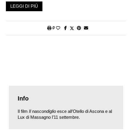
sopravvivere, delle radici mai completamente rivelate.
LEGGI DI PIÙ
Un’interessante pellicola – intitolata
Il nascondiglio
(dall’originale in francese
La cache
) – anche dal punto di vista
visivo e con una scenografia che ci fa tuffare in quegli anni
0
grazie ai vestiti dai colori sgargianti, le capigliature folte e
lunghe e gli oggetti d’uso comune come la tv col tubo catodico,
il telefono con la cornetta e il disco da girare.
Il regista svizzero Lionel Baier, che ha presentato il film in
anteprima al concorso di Berlino, ha scelto di raccontare
questa saga familiare sotto forma di commedia intima e
tenera, capace di mescolare leggerezza e humour con il peso
della Storia. Attraverso gli occhi del bambino,
Il nascondiglio
esplora i legami familiari, il bisogno di finzione per costruire
Info
un’identità, e l’ombra dell’antisemitismo e della memoria della
Shoah. Una memoria che, come Baier ha spiegato, non è mai
Il film
Il nascondiglio
esce all’Otello di Ascona e al
soltanto un fatto del passato, ma continua a impregnare il
Lux di Massagno l’11 settembre.
presente.