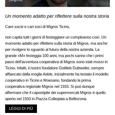
Un momento adatto per riflettere sulla nostra storia
Care socie e cari soci di Migros Ticino,
non capita tutti i giorni di festeggiare un compleanno così. Un
momento adatto per riflettere sulla storia di Migros, ma anche
per rivolgere lo sguardo al futuro della nostra azienda. La
grande «M» festeggia 100 anni, ma pochi sanno che i primi
passi dell’avventura cooperativa di Migros sono stati mossi in
Ticino. Infatti, il nostro fondatore Gottlieb Duttweiler, sempre
affiancato dalla moglie Adele, inizialmente ha testato il modello
cooperativo in Ticino e Moesano, fondando la prima
cooperativa regionale Migros nel 1933. Si può dunque
affermare che il capostipite dei supermercati Migros è quello
aperto nel 1933 in Piazza Collegiata a Bellinzona.
LEGGI DI PIÙ
Originariamente Duttweiler desiderava sì testare la forma