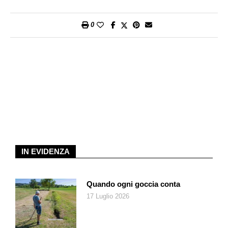
organizzativa della cooperativa, ma anche approfittare dei
vantaggi climatici che il Ticino offriva, soprattutto nel campo
della produzione ortofrutticola. Cosa è rimasto delle intenzioni
0
del nostro fondatore? Migros ha sempre svolto un ruolo
fondamentale come ponte tra produttori e consumatori: lo
dimostra la linea «Nostrani del Ticino», che valorizza e
promuove l’eccellenza di una sessantina di realtà locali nei
nostri supermercati. Le intenzioni del fondatore sono dunque
state realizzate. Dutti è stato un imprenditore dinamico e
visionario che osava provare nuove vie. Sapeva anche
abbandonarle quando non confermavano i risultati sperati. In
questa fase di grandi cambiamenti dobbiamo prendere
esempio da lui, tenendo ben presente il concetto di «impresa
IN EVIDENZA
sociale», ma stando al passo con gli sviluppi. Il cambiamento
in atto alla Migros è necessario, perché vogliamo scrivere
assieme a voi i prossimi 100 anni di storia di successo. In
Quando ogni goccia conta
questo contesto, in Ticino e Moesano vogliamo continuare a
17 Luglio 2026
investire nella ristrutturazione e nell’ampliamento della rete di
supermercati, consapevoli della condizione di frontiera in cui