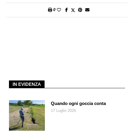
costituisce anche un punto di partenza. Verso nuove idee e
0
perfino verso domande scomode, con l’obiettivo di ritrovare
vicinanza in un mondo dove sembra più facile allontanarsi.
Grazie a tutti coloro che hanno reso possibile questa storia. E
soprattutto: grazie per averne fatto parte. Vi auguro una lettura
piacevole e stimolante.
IN EVIDENZA
Quando ogni goccia conta
17 Luglio 2026