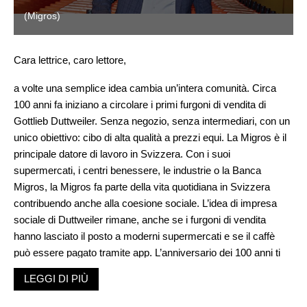
(Migros)
Cara lettrice, caro lettore,
a volte una semplice idea cambia un’intera comunità. Circa
100 anni fa iniziano a circolare i primi furgoni di vendita di
Gottlieb Duttweiler. Senza negozio, senza intermediari, con un
unico obiettivo: cibo di alta qualità a prezzi equi. La Migros è il
principale datore di lavoro in Svizzera. Con i suoi
supermercati, i centri benessere, le industrie o la Banca
Migros, la Migros fa parte della vita quotidiana in Svizzera
contribuendo anche alla coesione sociale. L’idea di impresa
sociale di Duttweiler rimane, anche se i furgoni di vendita
hanno lasciato il posto a moderni supermercati e se il caffè
può essere pagato tramite app. L’anniversario dei 100 anni ti
invita a immergerti nella storia unica della Migros. Una storia di
LEGGI DI PIÙ
coraggio, cambiamento e progresso. Il numero dedicato al
nostro anniversario non offre solo uno sguardo al passato, ma