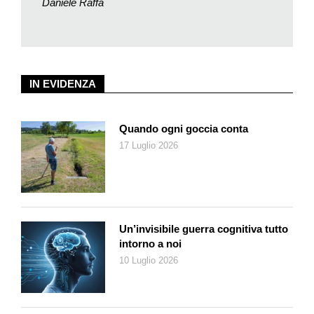
Daniele Raffa
differenza tra e-banking ed e-bill, ma anche il sistema
operativo dell’iPhone e la possibilità di disporre delle funzioni
basic di Adobe gratuitamente sono argomenti di discussione e
apprendimento. Daniele Raffa, con una calma olimpica e una
sicurezza per la quale la boomer che c’è in me prova,
IN EVIDENZA
mescolata a sincera ammirazione, una punta d’invidia,
risponde, spiega, risolve.
Quando ogni goccia conta
Paraplegico dalla nascita, 48 anni, Master in Advanced
17 Luglio 2026
Computer Science alla SUPSI, consigliere comunale a
Mendrisio (suo comune di origine), Daniele Raffa nel 2009 ha
dato vita alla società Handy System, ditta che offre
consulenza e ausili nel campo della comunicazione,
accessibilità al computer, controllo d’ambiente e tanti altri
Un’invisibile guerra cognitiva tutto
settori alle persone con disabilità o anziane. Ci tiene comunque
intorno a noi
a precisare che all’ATTE, come anche alla Filanda di
10 Luglio 2026
Mendrisio, gli incontri ai quali partecipa come consulente lo
vedono in campo come volontario, quindi a titolo gratuito. «Ho
deciso da tempo – dice con tranquilla determinazione – di