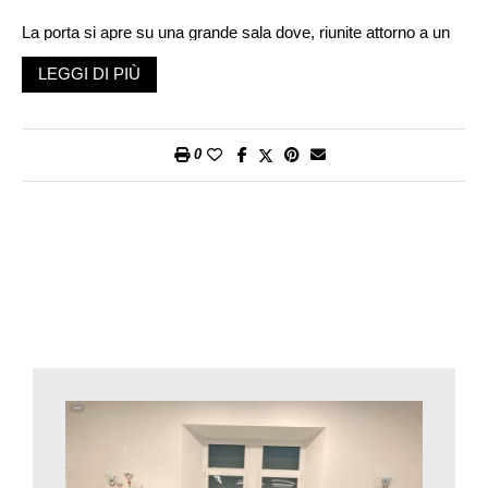
La porta si apre su una grande sala dove, riunite attorno a un
tavolo, ci sono cinque persone. «Buongiorno. Ho un
LEGGI DI PIÙ
appuntamento con il signor Daniele Raffa». «Buongiorno – e
scatta, immediatamente, un sorriso – La persona che cerca
sono io. Si accomodi». Seguono le presentazioni. Oltre a
0
Daniele, animatore con Alessandro Zanoli dello
Sportello
digitale
dell’ATTE a Chiasso, ci sono Beatrice, Cornelia, Nilda
e Siro. L’atmosfera è cordiale. La percezione è di persone che
si conoscono da tempo.
«Voi frequentate abitualmente lo sportello digitale?». «Cornelia
ed io – risponde Beatrice – siamo frequentatrici assidue. Una
volta cerchiamo di capire qualcosa sui programmi del
computer, un’altra ci addentriamo nei segreti delle App.
Abbiamo deciso di accettare che non riusciamo a star dietro a
tutto quello che sta cambiando nel mondo del digitale e così ci
affidiamo alle competenze di Daniele. Lui è davvero
bravissimo». «Ed ha una pazienza davvero notevole –