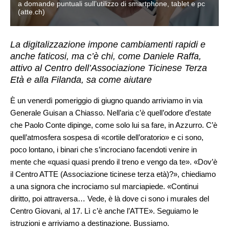
a domande puntuali sull’utilizzo di smartphone, tablet e pc
(atte.ch)
La digitalizzazione impone cambiamenti rapidi e
anche faticosi, ma c’è chi, come Daniele Raffa,
attivo al Centro dell’Associazione Ticinese Terza
Età e alla Filanda, sa come aiutare
È un venerdì pomeriggio di giugno quando arriviamo in via
Generale Guisan a Chiasso. Nell’aria c’è quell’odore d’estate
che Paolo Conte dipinge, come solo lui sa fare, in Azzurro. C’è
quell’atmosfera sospesa di «cortile dell’oratorio» e ci sono,
poco lontano, i binari che s’incrociano facendoti venire in
mente che «quasi quasi prendo il treno e vengo da te». «Dov’è
il Centro ATTE (Associazione ticinese terza età)?», chiediamo
a una signora che incrociamo sul marciapiede. «Continui
diritto, poi attraversa… Vede, è là dove ci sono i murales del
Centro Giovani, al 17. Lì c’è anche l’ATTE». Seguiamo le
istruzioni e arriviamo a destinazione. Bussiamo.