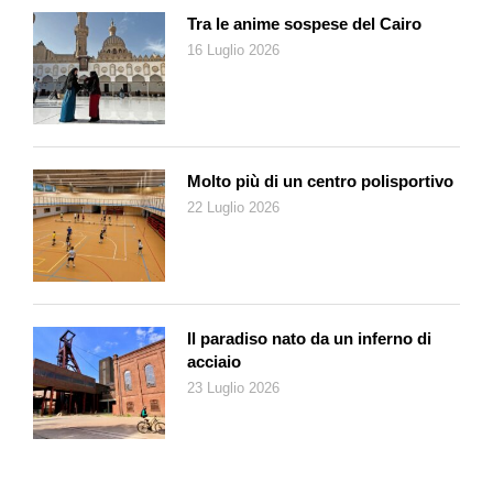
mettere a disposizione degli altri le mie conoscenze. Io ho
Tra le anime sospese del Cairo
avuto la fortuna di poter approfondire i temi che
16 Luglio 2026
m’interessavano. Grazie a ciò ho imparato a destreggiarmi in
un mondo che sì, è vero, va veloce assai, ma che ho imparato
a cavalcare. Se l’ho fatto io che sto su una sedia a rotelle, lo
possono fare anche altre persone. Basta aiutarle. Le pare?».
Sì, mi pare e il metodo adottato – quello dell’interscambio di
Molto più di un centro polisportivo
esperienze e conoscenze – è particolarmente efficace ed
22 Luglio 2026
avvincente. È una sua idea o un metodo applicato in tutti gli
sportelli digitali dell’ATTE (oltre a Chiasso il servizio è offerto a
Novazzano, Lugano, Bellinzona, Locarno, Gambarogno,
Biasca e Ambrì)? «Guardi io so che all’inizio, qui a Chiasso e a
Novazzano, la consulenza era fatta ad personam. Era un po’
Il paradiso nato da un inferno di
come andare dal medico. Arrivavi, ti mettevi in sala d’aspetto e
acciaio
poi, quando arrivava il tuo turno, incontravi il consulente al
23 Luglio 2026
quale sottoponevi il tuo caso. Non mi ha mai convinto molto
come metodo. Così, con Alessandro Zanoli, abbiamo optato
per la tavola rotonda, l’open space. Poi è ben chiaro che ci
sono problemi che non possono essere trattati alla presenza di