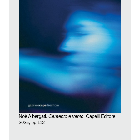
/ e io che proprio non pensavo a quel luogo […] sento come un
vuoto di sangue nelle vene / un’acqua che preme in gola alle
tempie dietro gli occhi / a immaginarti seduta in macchina /
intenta a radunare il coraggio o la disperazione»).
E poi la speranza e il dovere della rinascita, che lasciamo
scoprire ai lettori. È un pugno nello stomaco il palpitante,
vertiginoso romanzo in versi di Noé Albergati. Non se ne esce
indenni.
Noè Albergati,
Cemento e vento
, Capelli Editore,
2025, pp 112