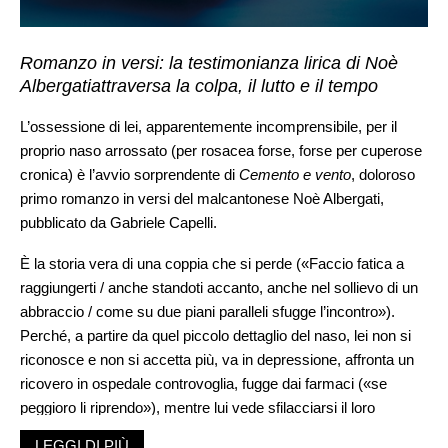
Romanzo in versi: la testimonianza lirica di Noè
Albergatiattraversa la colpa, il lutto e il tempo
L’ossessione di lei, apparentemente incomprensibile, per il
proprio naso arrossato (per rosacea forse, forse per cuperose
cronica) è l’avvio sorprendente di
Cemento e vento
, doloroso
primo romanzo in versi del malcantonese Noè Albergati,
pubblicato da Gabriele Capelli.
È la storia vera di una coppia che si perde («Faccio fatica a
raggiungerti / anche standoti accanto, anche nel sollievo di un
abbraccio / come su due piani paralleli sfugge l’incontro»).
Perché, a partire da quel piccolo dettaglio del naso, lei non si
riconosce e non si accetta più, va in depressione, affronta un
ricovero in ospedale controvoglia, fugge dai farmaci («se
peggioro li riprendo»), mentre lui vede sfilacciarsi il loro
rapporto tra finzioni e illusioni che tutto vada bene («abbiamo
LEGGI DI PIÙ