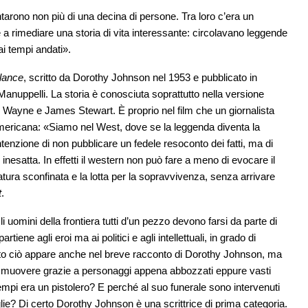
tarono non più di una decina di persone. Tra loro c’era un
re a rimediare una storia di vita interessante: circolavano leggende
ai tempi andati».
lance
, scritto da Dorothy Johnson nel 1953 e pubblicato in
 Manuppelli. La storia è conosciuta soprattutto nella versione
 Wayne e James Stewart. È proprio nel film che un giornalista
mericana: «Siamo nel West, dove se la leggenda diventa la
ntenzione di non pubblicare un fedele resoconto dei fatti, ma di
inesatta. In effetti il western non può fare a meno di evocare il
atura sconfinata e la lotta per la sopravvivenza, senza arrivare
t
.
i uomini della frontiera tutti d’un pezzo devono farsi da parte di
iene agli eroi ma ai politici e agli intellettuali, in grado di
tto ciò appare anche nel breve racconto di Dorothy Johnson, ma
ommuovere grazie a personaggi appena abbozzati eppure vasti
tempi era un pistolero? E perché al suo funerale sono intervenuti
? Di certo Dorothy Johnson è una scrittrice di prima categoria.