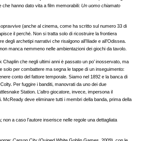
lle che hanno dato vita a film memorabili:
Un uomo chiamato
sopravvive (anche al cinema, come ha scritto sul numero 33 di
ce il perché. Non si tratta solo di ricostruire la frontiera
egli archetipi narrativi che risalgono all’Iliade e all’Odissea.
rn non manca nemmeno nelle ambientazioni dei giochi da tavolo.
k Chaplin che negli ultimi anni è passato un po’ inosservato, ma
rve solo per combattere ma segna le tappe di un inseguimento:
di tenere conto del fattore temporale. Siamo nel 1892 e la banca di
olty. Per fuggire i banditi, manovrati da uno dei due
ttlesnake Station. L’altro giocatore, invece, impersona il
fi. McReady deve eliminare tutti i membri della banda, prima della
 non a caso l’autore inserisce nelle regole una dettagliata
eorge:
Carson City
(Quined White Goblin Games, 2009), con le