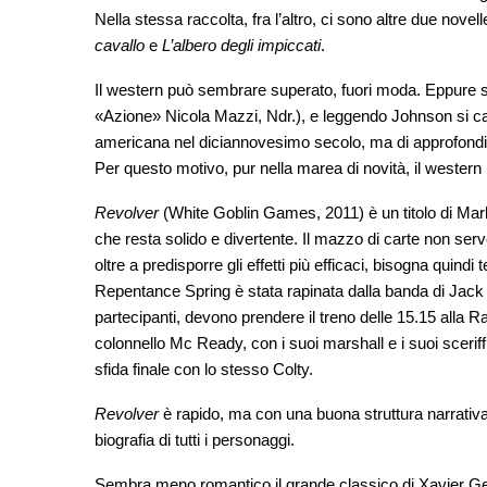
Nella stessa raccolta, fra l’altro, ci sono altre due nove
cavallo
e
L’albero degli impiccati
.
Il western può sembrare superato, fuori moda. Eppure 
«Azione» Nicola Mazzi, Ndr.), e leggendo Johnson si capis
americana nel diciannovesimo secolo, ma di approfondire d
Per questo motivo, pur nella marea di novità, il weste
Revolver
(White Goblin Games, 2011) è un titolo di Mar
che resta solido e divertente. Il mazzo di carte non se
oltre a predisporre gli effetti più efficaci, bisogna quin
Repentance Spring è stata rapinata dalla banda di Jack C
partecipanti, devono prendere il treno delle 15.15 alla Ra
colonnello Mc Ready, con i suoi marshall e i suoi scerif
sfida finale con lo stesso Colty.
Revolver
è rapido, ma con una buona struttura narrativa;
biografia di tutti i personaggi.
Sembra meno romantico il grande classico di Xavier G