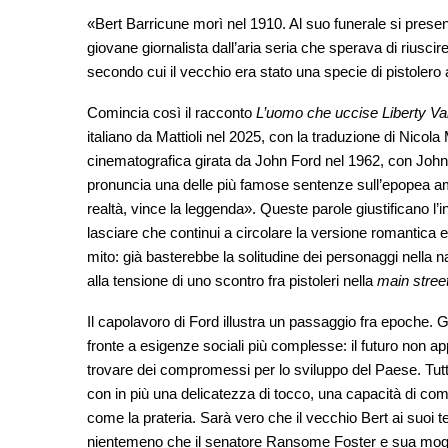
«Bert Barricune morì nel 1910. Al suo funerale si presen
giovane giornalista dall’aria seria che sperava di riusci
secondo cui il vecchio era stato una specie di pistolero 
Comincia così il racconto
L’uomo che uccise Liberty Va
italiano da Mattioli nel 2025, con la traduzione di Nicola
cinematografica girata da John Ford nel 1962, con John
pronuncia una delle più famose sentenze sull’epopea a
realtà, vince la leggenda». Queste parole giustificano l’i
lasciare che continui a circolare la versione romantica e 
mito: già basterebbe la solitudine dei personaggi nella n
alla tensione di uno scontro fra pistoleri nella
main stree
Il capolavoro di Ford illustra un passaggio fra epoche. Gl
fronte a esigenze sociali più complesse: il futuro non appart
trovare dei compromessi per lo sviluppo del Paese. Tu
con in più una delicatezza di tocco, una capacità di c
come la prateria. Sarà vero che il vecchio Bert ai suoi 
nientemeno che il senatore Ransome Foster e sua moglie