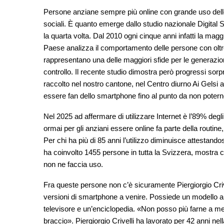
Persone anziane sempre più online con grande uso dello
sociali. È quanto emerge dallo studio nazionale
Digital 
la quarta volta. Dal 2010 ogni cinque anni infatti la mag
Paese analizza il comportamento delle persone con oltre 6
rappresentano una delle maggiori sfide per le generazion
controllo. Il recente studio dimostra però progressi sor
raccolto nel nostro cantone, nel Centro diurno Ai Gels
essere fan dello smartphone fino al punto da non potern
Nel 2025 ad affermare di utilizzare Internet è l’89% degli
ormai per gli anziani essere online fa parte della routine, 
Per chi ha più di 85 anni l’utilizzo diminuisce attestan
ha coinvolto 1455 persone in tutta la Svizzera, mostra 
non ne faccia uso.
Fra queste persone non c’è sicuramente Piergiorgio Criv
versioni di smartphone a venire. Possiede un modello a 
televisore e un’enciclopedia. «Non posso più farne a m
braccio». Piergiorgio Crivelli ha lavorato per 42 anni 