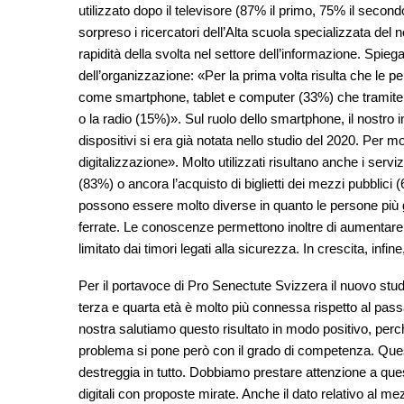
utilizzato dopo il televisore (87% il primo, 75% il secon
sorpreso i ricercatori dell’Alta scuola specializzata d
rapidità della svolta nel settore dell’informazione. Spie
dell’organizzazione: «Per la prima volta risulta che le per
come smartphone, tablet e computer (33%) che tramite i
o la radio (15%)». Sul ruolo dello smartphone, il nostro i
dispositivi si era già notata nello studio del 2020. Per 
digitalizzazione». Molto utilizzati risultano anche i serv
(83%) o ancora l’acquisto di biglietti dei mezzi pubblici
possono essere molto diverse in quanto le persone più gi
ferrate. Le conoscenze permettono inoltre di aumentare la 
limitato dai timori legati alla sicurezza. In crescita, infin
Per il portavoce di Pro Senectute Svizzera il nuovo studi
terza e quarta età è molto più connessa rispetto al pas
nostra salutiamo questo risultato in modo positivo, perch
problema si pone però con il grado di competenza. Quest’
destreggia in tutto. Dobbiamo prestare attenzione a ques
digitali con proposte mirate. Anche il dato relativo al me