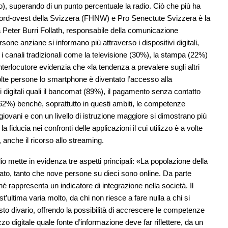
do), superando di un punto percentuale la radio. Ciò che più ha
el nord-ovest della Svizzera (FHNW) e Pro Senectute Svizzera è la
ga Peter Burri Follath, responsabile della comunicazione
sone anziane si informano più attraverso i dispositivi digitali,
 canali tradizionali come la televisione (30%), la stampa (22%)
nterlocutore evidenzia che «la tendenza a prevalere sugli altri
molte persone lo smartphone è diventato l’accesso alla
izi digitali quali il bancomat (89%), il pagamento senza contatto
 (62%) benché, soprattutto in questi ambiti, le competenze
ovani e con un livello di istruzione maggiore si dimostrano più
fiducia nei confronti delle applicazioni il cui utilizzo è a volte
e, anche il ricorso allo streaming.
o mette in evidenza tre aspetti principali: «La popolazione della
sato, tanto che nove persone su dieci sono online. Da parte
é rappresenta un indicatore di integrazione nella società. Il
ultima varia molto, da chi non riesce a fare nulla a chi si
to divario, offrendo la possibilità di accrescere le competenze
zzo digitale quale fonte d’informazione deve far riflettere, da un