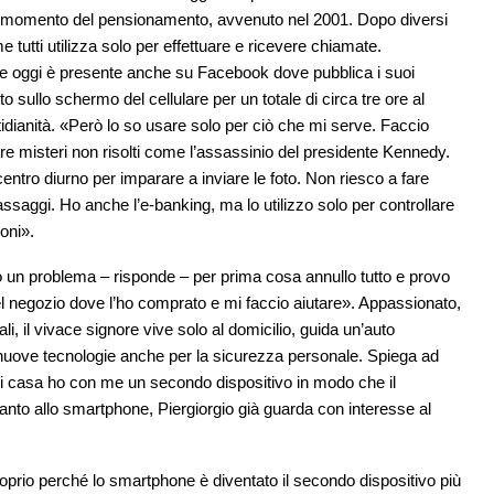
o al momento del pensionamento, avvenuto nel 2001. Dopo diversi
me tutti utilizza solo per effettuare e ricevere chiamate.
 e oggi è presente anche su Facebook dove pubblica i suoi
o sullo schermo del cellulare per un totale di circa tre ore al
idianità. «Però lo so usare solo per ciò che mi serve. Faccio
are misteri non risolti come l’assassinio del presidente Kennedy.
entro diurno per imparare a inviare le foto. Non riesco a fare
ssaggi. Ho anche l’e-banking, ma lo utilizzo solo per controllare
oni».
o un problema – risponde – per prima cosa annullo tutto e provo
el negozio dove l’ho comprato e mi faccio aiutare». Appassionato,
ali, il vivace signore vive solo al domicilio, guida un’auto
e nuove tecnologie anche per la sicurezza personale. Spiega ad
i casa ho con me un secondo dispositivo in modo che il
to allo smartphone, Piergiorgio già guarda con interesse al
roprio perché lo smartphone è diventato il secondo dispositivo più