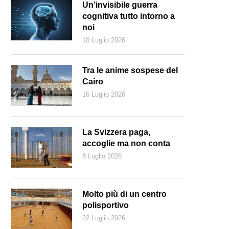
Un’invisibile guerra
cognitiva tutto intorno a
noi
10 Luglio 2026
Tra le anime sospese del
Cairo
16 Luglio 2026
La Svizzera paga,
accoglie ma non conta
8 Luglio 2026
ergiorgio Crivelli, 84 anni di Capolago, usa quotidianamente lo smar
Molto più di un centro
polisportivo
22 Luglio 2026