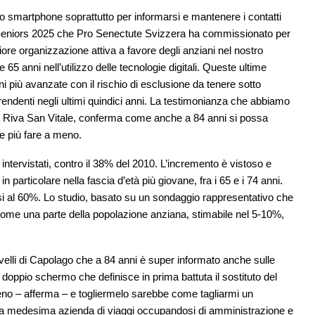
 smartphone soprattutto per informarsi e mantenere i contatti
Seniors 2025 che Pro Senectute Svizzera
ha commissionato per
giore organizzazione attiva a favore degli anziani nel nostro
5 anni nell’utilizzo delle tecnologie digitali. Queste ultime
i più avanzate con il rischio di esclusione da tenere sotto
prendenti negli ultimi quindici anni. La testimonianza che abbiamo
i a Riva San Vitale, conferma come anche a 84 anni si possa
e più fare a meno.
 intervistati, contro il 38% del 2010. L’incremento è vistoso e
in particolare nella fascia d’età più giovane, fra i 65 e i 74 anni.
dosi al 60%. Lo studio, basato su un sondaggio rappresentativo che
come una parte della popolazione anziana, stimabile nel 5-10%,
elli di Capolago che a 84 anni è super informato anche sulle
doppio schermo che definisce in prima battuta il sostituto del
eno – afferma – e togliermelo sarebbe come tagliarmi un
nella medesima azienda di viaggi occupandosi di amministrazione e