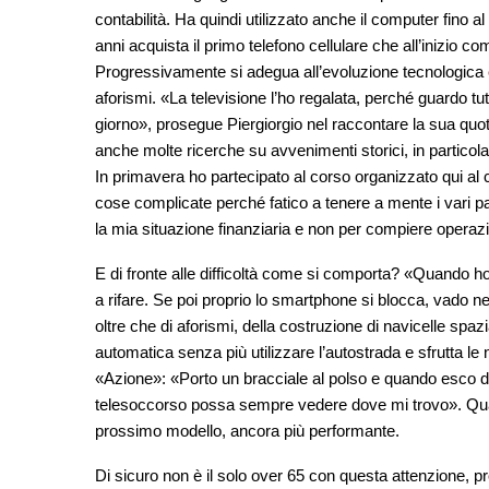
contabilità. Ha quindi utilizzato anche il computer fin
anni acquista il primo telefono cellulare che all’inizio co
Progressivamente si adegua all’evoluzione tecnologica
aforismi. «La televisione l’ho regalata, perché guardo tutt
giorno», prosegue Piergiorgio nel raccontare la sua quot
anche molte ricerche su avvenimenti storici, in particol
In primavera ho partecipato al corso organizzato qui al c
cose complicate perché fatico a tenere a mente i vari pa
la mia situazione finanziaria e non per compiere operazi
E di fronte alle difficoltà come si comporta? «Quando h
a rifare. Se poi proprio lo smartphone si blocca, vado n
oltre che di aforismi, della costruzione di navicelle spazi
automatica senza più utilizzare l’autostrada e sfrutta l
«Azione»: «Porto un bracciale al polso e quando esco d
telesoccorso possa sempre vedere dove mi trovo». Quan
prossimo modello, ancora più performante.
Di sicuro non è il solo over 65 con questa attenzione, p