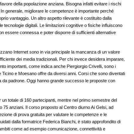
a favore della popolazione anziana. Bisogna infatti evitare i rischi
 In generale, migliorare le competenze è importante perché
oprio vantaggio. Un altro aspetto rilevante è costituito dalla
tecnologie digitali. Le limitazioni cognitive o fisiche influiscono
on essere connessa e poter disporre di sufficienti alternative
lizzano Internet sono in via principale la mancanza di un valore
fficiente dei media tradizionali. Per chi invece desidera imparare,
tanto importanti, come indica anche Piergiorgio Crivelli, sono i
e Ticino e Moesano offre da diversi anni. Corsi che sono diventati
rla da padrone. Oggi hanno grande successo le proposte con
r un totale di 160 partecipanti, mentre nel primo semestre del
 75 anziani. Il corso proposto al Centro diurno Ai Gelsi, ad
lezione di prova gratuita per valutare le competenze e le
idati dalla formatrice Federica Bianchi, è stato approfondito di
er ambiti come ad esempio comunicazione, connettività e