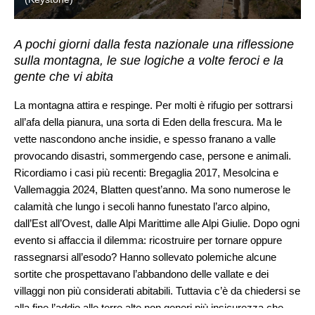
A pochi giorni dalla festa nazionale una riflessione
sulla montagna, le sue logiche a volte feroci e la
gente che vi abita
La montagna attira e respinge. Per molti è rifugio per sottrarsi
all’afa della pianura, una sorta di Eden della frescura. Ma le
vette nascondono anche insidie, e spesso franano a valle
provocando disastri, sommergendo case, persone e animali.
Ricordiamo i casi più recenti: Bregaglia 2017, Mesolcina e
Vallemaggia 2024, Blatten quest’anno. Ma sono numerose le
calamità che lungo i secoli hanno funestato l’arco alpino,
dall’Est all’Ovest, dalle Alpi Marittime alle Alpi Giulie. Dopo ogni
evento si affaccia il dilemma: ricostruire per tornare oppure
rassegnarsi all’esodo? Hanno sollevato polemiche alcune
sortite che prospettavano l’abbandono delle vallate e dei
villaggi non più considerati abitabili. Tuttavia c’è da chiedersi se
alla fine l’addio alle terre alte non generi più insicurezza che