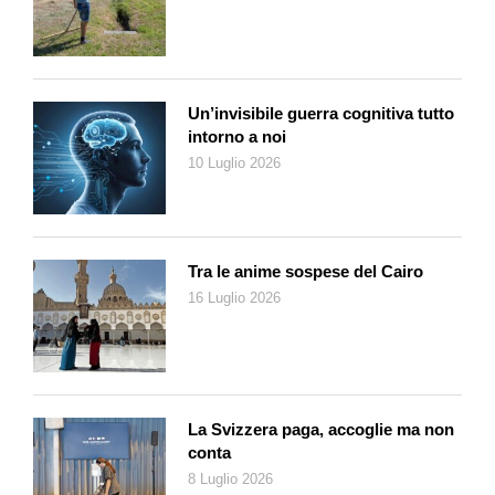
avventurati nel labirinto alpino con l’habitus del ricercatore.
Fino al Settecento la montagna incuteva timore: era
considerata ostile, impenetrabile, minacciosa, luogo inospitale
e popolato da genti infide. Con il Secolo dei lumi la paura
Un’invisibile guerra cognitiva tutto
svanisce a beneficio della conoscenza, cosicché le Alpi
intorno a noi
diventano meta di escursioni e terreno di scoperte scientifiche
10 Luglio 2026
nel campo della fisiologia, della botanica, della climatologia. Tra
questi assurge a notorietà europea il bernese Albrecht von
Haller (1708-1777), autore, ancora giovanissimo, di un poema
destinato a larga fortuna editoriale: Die Alpen, pubblicato nel
Tra le anime sospese del Cairo
1729 e quasi subito tradotto in francese. Haller, che fin
16 Luglio 2026
dall’infanzia sbalordisce i contemporanei per la sua vasta e
acuta intelligenza, da autentico «Gelehrte» sprofondato nei
libri, eleva alla montagna che lui non cessa di perlustrare un
vero e proprio inno in cui confluiscono miti, suggestioni,
l’amore per la patria (di cui festeggiamo tra qualche giorno i
La Svizzera paga, accoglie ma non
natali). Le Alpi e la Confederazione dei tredici Cantoni formano
conta
un tutt’uno, non è possibile disgiungerle, talmente intimo e
8 Luglio 2026
organico è il loro rapporto, nato nel tardo Medioevo e poi