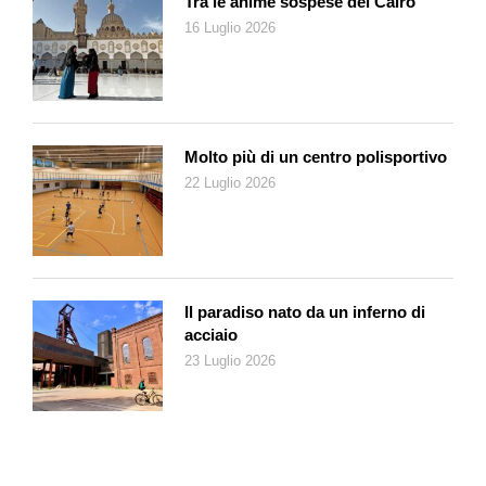
Tra le anime sospese del Cairo
quarti di finale con la Spagna, mi sono emozionato come non
16 Luglio 2026
mi era mai capitato. Il pubblico dello Stade de Suisse ha
cantato con le nostre ragazze. Pia Sundhage, allenatrice
svedese della nostra nazionale, le accompagnava muovendo
le labbra, probabilmente per scongiurare il pianto. Sulle tribune,
il muro rossocrociato non ha smesso un solo istante di
Molto più di un centro polisportivo
incoraggiare la squadra. Anche quando era sotto di due reti.
22 Luglio 2026
Anche alla fine dell’incontro, quando le nostre calciatrici sono
rimaste a lungo sul campo, reggendo uno striscione di
ringraziamento ai fans. L’abbraccio tra tribune e campo ha
distillato emozioni da pelle d’oca.
Il paradiso nato da un inferno di
Ora però, si tratta di capitalizzare ciò che l’Europeo ha saputo
acciaio
proporre. Cosa accadrà il 23 agosto, quando si aprirà la nuova
23 Luglio 2026
stagione della Super League femminile? Lucerna-Servette,
oppure San Gallo-Young Boys, faranno registrare un insolito
«sold out»? Dubito. Tuttavia, la strada è abbozzata. Si tratta di
percorrerla, credendo che sia quella giusta. Serviranno più
mezzi, più strutture, professionalizzazione dei ruoli, migliore