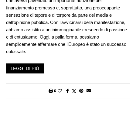
che aveva paventato un’importante riduzione del
finanziamento promesso e, soprattutto, una preoccupante
sensazione di tepore e di torpore da parte dei media e
dell’opinione pubblica. Con l’avvicinarsi della manifestazione,
abbiamo assistito a un inimmaginabile crescendo di passione
e di entusiasmo. Oggi, a palla ferma, possiamo
semplicemente affermare che l’Europeo è stato un successo
colossale.
La Svizzera del calcio si è lasciata catturare. È stato sancito
LEGGI DI PIÙ
dai media nazionali e regionali, che hanno riservato all’evento
una copertura degna di un Europeo declinato al maschile. Lo
ha confermato il pubblico, che ha riempito gli stadi di colori,
0
canti, «ole» festanti, lacrime e sorrisi. Per giunta, senza la
radicalizzazione e l’acredine del tifo che contamina le
manifestazioni maschili.
Anche il Ticino, pur non disponendo di uno stadio adeguato per
ospitare una partita, si è messo in gioco con una ricca serie di
manifestazioni collaterali, sin dalla fase di avvicinamento.