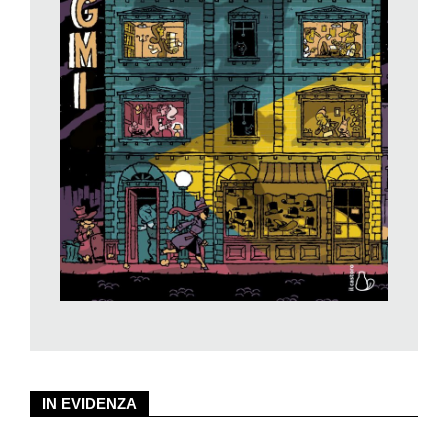
guardando altrettanto bene la scena del crimine, sia nelle sue
parti interne, sia in quelle esterne, visibili ripiegando ogni volta
una verso l’altra le grandi pagine, seguendo le linee
tratteggiate. In questo albo dal concept originale e molto
interessante ci si perde felicemente e accanitamente dentro
ogni mistero, inseguendo la soluzione che c’è ma non è mai
scontata (neanche per gli adulti!): occorre scoprire chi mente,
occorre saper vedere, e saper rispondere alle domande che
l’autore ogni volta ci pone. Dov’è la valigia rubata? Ci viene
chiesto nel primo enigma, in cui il cantante di un celebre
gruppo rock è stato tramortito e derubato al suo rientro in
albergo, dove gli unici ospiti erano i musicisti della sua stessa
band. In quale camera si trovava ogni membro della band? Chi
ha commesso il crimine? Ci sono enigmi più facili, altri più
difficili, il grado di difficoltà da 1 a 3 è sempre indicato, le
soluzioni sono in fondo al libro, ma vi consiglio di resistere alla
tentazione di andare a guardarle arrendendovi subito, perché il
IN EVIDENZA
divertimento dell’indagine è garantito, e sta tutto nel provare (e