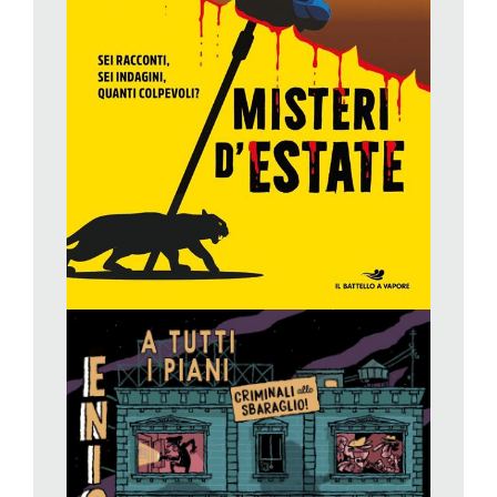
racconto
Starless
, di Lucia Perrucci, e qui si vira più sul Nero
che sul Giallo, per riprendere i due colori che danno il nome
alla collana.
Paul Martin, e Illustratori vari,
Enigmi a tutti i
piani.Criminali allo sbaraglio!
, Il Castoro (Da 8 anni)
Ancora una proposta colorata di «giallo», e qui il detective è il
lettore: diciassette indagini molto ben congegnate dall’autore
francese Paul Martin, illustrate ciascuna da un artista diverso,
in cui allenare spirito d’osservazione e capacità logiche e
deduttive, in un
activity book
perfetto per divertirsi da soli, con
gli amici o in famiglia, quest’estate o in qualsiasi momento
dell’anno. Ciascun enigma ci porta in un ambiente diverso (ad
esempio un hotel, la caserma dei pompieri, un’officina, un
teatro, un museo…), e in una storia di genere diverso
(realistico, fantastico, western…). Ogni volta c’è stato un reato
(furto, rapimento, incendio doloso…), i sospettati sono
parecchi, tra loro si cela il colpevole, da smascherare
prestando bene attenzione alle dichiarazioni di ognuno, e