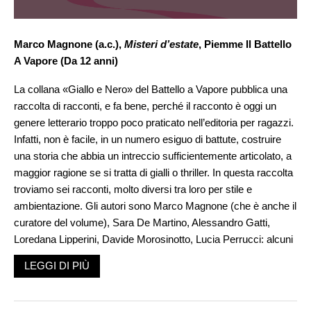
Marco Magnone (a.c.),
Misteri d’estate
, Piemme Il Battello
A Vapore (Da 12 anni)
La collana «Giallo e Nero» del Battello a Vapore pubblica una
raccolta di racconti, e fa bene, perché il racconto è oggi un
genere letterario troppo poco praticato nell’editoria per ragazzi.
Infatti, non è facile, in un numero esiguo di battute, costruire
una storia che abbia un intreccio sufficientemente articolato, a
maggior ragione se si tratta di gialli o thriller. In questa raccolta
troviamo sei racconti, molto diversi tra loro per stile e
ambientazione. Gli autori sono Marco Magnone (che è anche il
curatore del volume), Sara De Martino, Alessandro Gatti,
Loredana Lipperini, Davide Morosinotto, Lucia Perrucci: alcuni
sono nomi noti, altri meno, ma tutti sanno creare trame
LEGGI DI PIÙ
coinvolgenti. Ciò accade sia in narrazioni in prima persona,
come il brillante, ironico racconto che apre la raccolta (
Tutto
bene, Cosmo?
, di Magnone), in cui è il diciassettenne Cosmo