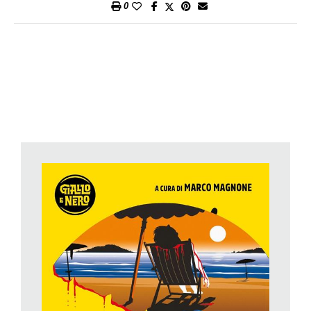
0
a portarci con lui, e con il suo amico Ago, dentro una
scalcagnata notte metropolitana dove il furto da commettere è
dovuto a una folle pensata romantica; sia in narrazioni di
impianto più tradizionale e quasi fiabesco: «c’erano una volta
tre principesse» è l’incipit del bel contributo di Sara De Martino,
appunto
Le tre principesse
, in cui il topos del delitto nella
camera chiusa a chiave viene declinato in un denso mini-
fantasy appassionante. Anche in
Sodio
, di Alessandro Gatti,
racconto di impronta politica, c’è un morto in una stanza
chiusa dall’interno; mentre ne
La collana
, di Loredana Lipperini,
la ragazzina protagonista in qualche modo indaga non solo
sulla sparizione di un gioiello, ma anche sulla progressiva
sparizione della sua propria infanzia, nel delicato trascolorare
verso la stagione dell’adolescenza verso la quale si sta
avviando. Il contributo di Davide Morosinotto,
E morirono tutti
,
è un racconto potente e teso ambientato in montagna, nel
quale l’autore, da par suo, ci tiene incollati fino alla fine; mentre
in una storia decisamente venata di sovrannaturale ci porta il