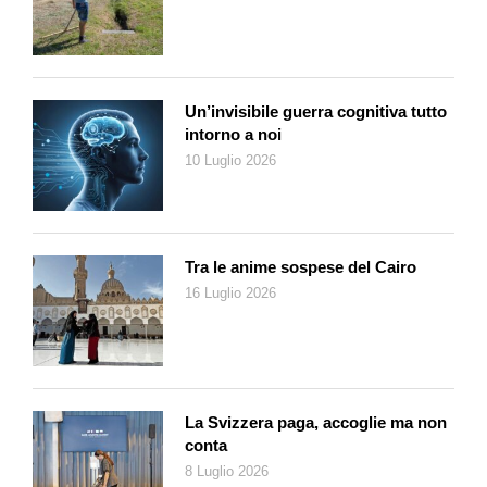
molto del pH del terreno: con suoli acidi avremo fiori blu, per
sfumare al rosa servono invece suoli alcalini o neutri. Solo le
varietà bianche rimangono imperturbabili al terreno, sfumando
quasi impercettibilmente verso un bianco rosato.
Un’invisibile guerra cognitiva tutto
Così, come piccoli alchimisti, è possibile somministrare sali di
intorno a noi
ferro, torba, terra di faggio, aghi e cortecce di pino per creare
10 Luglio 2026
sfumature più intense di rosa fino ai blu più accesi. Un trucco:
essendo le nostre acque di irrigazione ricche di calcio e quindi
in grado di eliminare l’acidità del terreno, si può aggiungere un
cucchiaio di aceto ogni 5 litri d’acqua.
Tra le anime sospese del Cairo
16 Luglio 2026
Tra le più nuove collezioni troviamo il gruppo «You & Me»,
creato in Giappone, con piante adatte anche alla coltivazione in
vaso come «Desireè» con contrasti rosa e celeste, «Forever»
blu mare e rosa, e «Romance» di un blu molto scuro e un fuxia
sgargiante. Dai fiori con toni del rosso carico troviamo
La Svizzera paga, accoglie ma non
«Magical Ruby Tuesday», varietà molto generosa, alta fino a
conta
un metro, con ottima durata anche come fiore reciso. Deve il
8 Luglio 2026