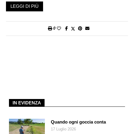
scoprirono le
Hydrangea
. Poi la fantasia prende il volo: c’è chi
LEGGI DI PIÙ
racconta che Commerson trovò anche l’amore, oltre alle
piante, innamorandosi di Hortense Lapeaute, moglie di un
importante astronomo; storia che venne ostacolata, sebbene
0
continui a durare nel nome della donna che Commerson
utilizzò per ribattezzare la pianta più bella da lui scoperta.
Un’altra versione riporta invece l’incontro con Hortensia de
Nassau, figlia del principe Nassau, che lo accompagnò
durante una spedizione botanica. In ogni caso, oggi i cataloghi
dei collezionisti sono vere opere d’arte grazie alla palette di
colori che offrono questi fiori.
I nuovi esemplari che compaiono di anno in anno sono specie
legati alla
macrophylla
, l’ortensia per eccellenza, presente in
ogni giardino semi ombroso, che cresce placida con i suoi fiori
IN EVIDENZA
blu o rosa. Giunta in Europa, ha incontrato subito i gusti dei
giardinieri più importanti grazie alle sue minime esigenze: poco
sole, una vigorosa potatura a fine inverno, acqua e fertilizzante
Quando ogni goccia conta
in primavera. Le ortensie, come quasi tutti sanno, risentono
17 Luglio 2026