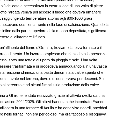
a più delicata e necessitava la costruzione di una volta di pietre
 Sotto l’arcata veniva poi acceso il fuoco che doveva rimanere
a, raggiungendo temperature attorno agli 800-1000 gradi
e, cuocevano così lentamente nella fase di calcinazione. Quando la
infine dalla parte superiore della massa depositata, significava
ttere di alimentare il fuoco.
 un’affluente del fiume d’Orsaira, troviamo la terza fornace e il
el procedimento. Un lavoro complesso che richiedeva la presenza
osto, sotto una tettoia al riparo da pioggia e sole. Una volta
ra essere trasformata e si procedeva annacquandola in una vasca
a una reazione chimica, una pasta denominata calce spenta che
sse scavate nel terreno, dove e si conservava per decenni. Sui
o al percorso e ad alcuni filmati sulla produzione della calce.
o a Ghirone, è stato realizzato grazie all’attività svolta da una
scolastico 2024/2025. Gli allievi hanno anche incontrato Franco
ll’opera in una fornace di Aquila e ha condiviso ricordi, aneddoti
voro nelle fornaci non era pericoloso, ma era faticoso e bisognava