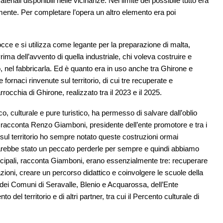
eriali disponibili nelle vicinanze. Nel limite del possibile tutto era
mente. Per completare l’opera un altro elemento era poi
occe e si utilizza come legante per la preparazione di malta,
rima dell’avvento di quella industriale, chi voleva costruire e
, nel fabbricarla. Ed è quanto era in uso anche tra Ghirone e
rnaci rinvenute sul territorio, di cui tre recuperate e
rocchia di Ghirone, realizzato tra il 2023 e il 2025.
co, culturale e pure turistico, ha permesso di salvare dall’oblio
 racconta Renzo Giamboni, presidente dell’ente promotore e tra i
 sul territorio ho sempre notato queste costruzioni ormai
arebbe stato un peccato perderle per sempre e quindi abbiamo
incipali, racconta Giamboni, erano essenzialmente tre: recuperare
zioni, creare un percorso didattico e coinvolgere le scuole della
o dei Comuni di Seravalle, Blenio e Acquarossa, dell’Ente
o del territorio e di altri partner, tra cui il Percento culturale di