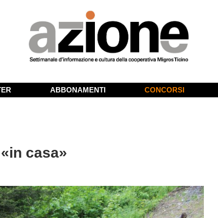
TER
ABBONAMENTI
CONCORSI
 «in casa»