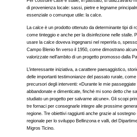
Per costruire case e stalle, in passato, si utilizzavano mat
di provenienza locale: sassi, pietre e legname principal
essenziale o comunque utile: la calce.
La calce è un prodotto ottenuto da determinante tipi di r
come tinteggio e anche per la disinfezione nelle stalle. P
usare la calce doveva ingegnarsi nel reperirla o, spesso
Campo Blenio fin verso il 1950, come dimostrano alcune fo
valorizzate nell’ambito di un progetto promosso dalla Par
L’interessante iniziativa, a carattere paesaggistico, stori
delle importanti testimonianze del passato rurale, come
precursori degli interventi: «Durante le mie passeggiate
abbandonate e dimenticate, finché mi sono detto che s
studiato un progetto per salvarne alcune». Gli scopi pr
tre fornaci per consegnarle integre alle prossime genera
regione. Tre obiettivi raggiunti anche grazie al sostegn
regionale per lo sviluppo Bellinzona e valli, del Dipartiment
Migros Ticino.