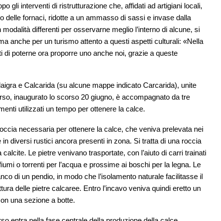
 gli interventi di ristrutturazione che, affidati ad artigiani locali,
no delle fornaci, ridotte a un ammasso di sassi e invase dalla
n modalità differenti per osservarne meglio l’interno di alcune, si
a anche per un turismo attento a questi aspetti culturali: «Nella
di poterne ora proporre uno anche noi, grazie a queste
nadaigra e Calcarida (su alcune mappe indicato Carcarida), unite
rcorso, inaugurato lo scorso 20 giugno, è accompagnato da tre
menti utilizzati un tempo per ottenere la calce.
la roccia necessaria per ottenere la calce, che veniva prelevata nei
in diversi rustici ancora presenti in zona. Si tratta di una roccia
alcite. Le pietre venivano trasportate, con l’aiuto di carri trainati
 fiumi o torrenti per l’acqua e prossime ai boschi per la legna. Le
nco di un pendio, in modo che l’isolamento naturale facilitasse il
ura delle pietre calcaree. Entro l’incavo veniva quindi eretto un
on una sezione a botte.
so entra nella fase centrale della produzione della calce,