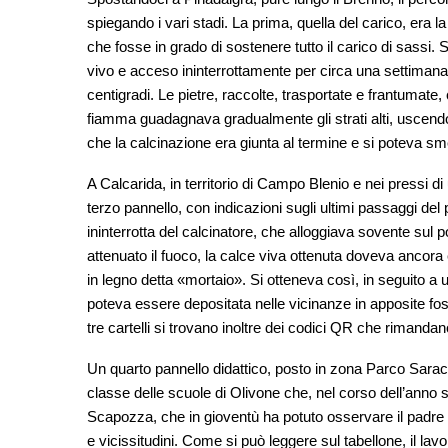
spiegando i vari stadi. La prima, quella del carico, era l
che fosse in grado di sostenere tutto il carico di sassi.
vivo e acceso ininterrottamente per circa una settiman
centigradi. Le pietre, raccolte, trasportate e frantumat
fiamma guadagnava gradualmente gli strati alti, uscendo 
che la calcinazione era giunta al termine e si poteva sme
A Calcarida, in territorio di Campo Blenio e nei pressi di
terzo pannello, con indicazioni sugli ultimi passaggi d
ininterrotta del calcinatore, che alloggiava sovente sul p
attenuato il fuoco, la calce viva ottenuta doveva anco
in legno detta «mortaio». Si otteneva così, in seguito 
poteva essere depositata nelle vicinanze in apposite fo
tre cartelli si trovano inoltre dei codici QR che rimandan
Un quarto pannello didattico, posto in zona Parco Saracin
classe delle scuole di Olivone che, nel corso dell’anno 
Scapozza, che in gioventù ha potuto osservare il padre a
e vicissitudini. Come si può leggere sul tabellone, il la