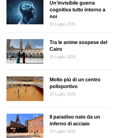
Un’invisibile guerra
cognitiva tutto intorno a
noi
10 Luglio 2026
Tra le anime sospese del
Cairo
16 Luglio 2026
Molto più di un centro
polisportivo
22 Luglio 2026
rnace per la produzione di calce in località Buttino. (E. Stampanoni)
Il paradiso nato da un
inferno di acciaio
23 Luglio 2026