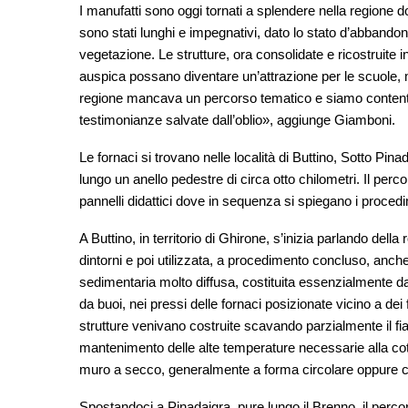
I manufatti sono oggi tornati a splendere nella regione dopo
sono stati lunghi e impegnativi, dato lo stato d’abbando
vegetazione. Le strutture, ora consolidate e ricostruite i
auspica possano diventare un’attrazione per le scuole, m
regione mancava un percorso tematico e siamo contenti 
testimonianze salvate dall’oblio», aggiunge Giamboni.
Le fornaci si trovano nelle località di Buttino, Sotto Pi
lungo un anello pedestre di circa otto chilometri. Il pe
pannelli didattici dove in sequenza si spiegano i procedi
A Buttino, in territorio di Ghirone, s’inizia parlando del
dintorni e poi utilizzata, a procedimento concluso, anche 
sedimentaria molto diffusa, costituita essenzialmente da c
da buoi, nei pressi delle fornaci posizionate vicino a dei
strutture venivano costruite scavando parzialmente il fia
mantenimento delle alte temperature necessarie alla cott
muro a secco, generalmente a forma circolare oppure c
Spostandoci a Pinadaigra, pure lungo il Brenno, il percor