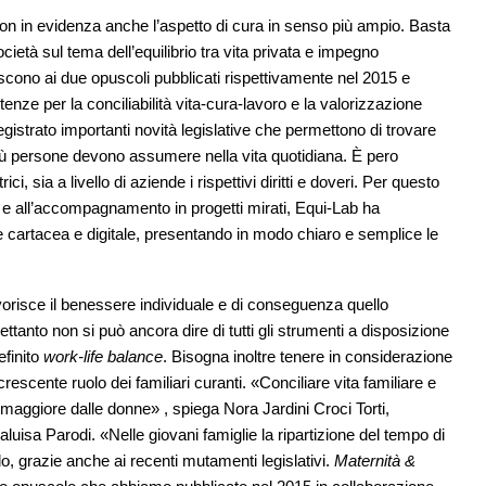
 con in evidenza anche l’aspetto di cura in senso più ampio. Basta
cietà sul tema dell’equilibrio tra vita privata e impegno
riscono ai due opuscoli pubblicati rispettivamente nel 2015 e
nze per la conciliabilità vita-cura-lavoro e la valorizzazione
egistrato importanti novità legislative che permettono di trovare
più persone devono assumere nella vita quotidiana. È pero
i, sia a livello di aziende i rispettivi diritti e doveri. Per questo
ne e all’accompagnamento in progetti mirati, Equi-Lab ha
ne cartacea e digitale, presentando in modo chiaro e semplice le
avorisce il benessere individuale e di conseguenza quello
ettanto non si può ancora dire di tutti gli strumenti a disposizione
efinito
work-life balance
. Bisogna inoltre tenere in considerazione
escente ruolo dei familiari curanti. «Conciliare vita familiare e
 maggiore dalle donne» , spiega Nora Jardini Croci Torti,
uisa Parodi. «Nelle giovani famiglie la ripartizione del tempo di
do, grazie anche ai recenti mutamenti legislativi.
Maternità &