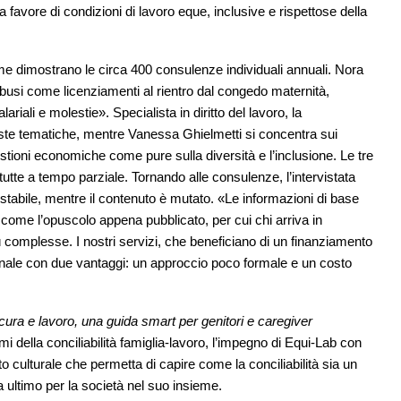
– a favore di condizioni di lavoro eque, inclusive e rispettose della
e dimostrano le circa 400 consulenze individuali annuali. Nora
abusi come licenziamenti al rientro dal congedo maternità,
alariali e molestie». Specialista in diritto del lavoro, la
este tematiche, mentre Vanessa Ghielmetti si concentra sui
estioni economiche come pure sulla diversità e l’inclusione. Le tre
, tutte a tempo parziale. Tornando alle consulenze, l’intervistata
 stabile, mentre il contenuto è mutato. «Le informazioni di base
 come l’opuscolo appena pubblicato, per cui chi arriva in
complesse. I nostri servizi, che beneficiano di un finanziamento
nale con due vantaggi: un approccio poco formale e un costo
a, cura e lavoro, una guida smart per genitori e caregiver
mi della conciliabilità famiglia-lavoro, l’impegno di Equi-Lab con
 culturale che permetta di capire come la conciliabilità sia un
ultimo per la società nel suo insieme.