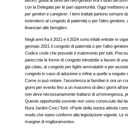
lavoro, guida ai diritti dei neo-genitori
era il titolo del p
con la Delegata per le pari opportunità. Oggi mettiamo 
per genitori e caregiver
. I temi trattati partono sempre 
estendersi al congedo di paternità o per l’altro genitore, 
finanziari alle famiglie».
Negli anni fra il 2021 e il 2024 sono infatti entrate in vig
gennaio 2021 il congedo di paternità o per l’altro genitor
Codice civile che prevede il matrimonio per tutti. Precisa
parecchie le forme di congedo introdotte a favore di una m
già citato, al congedo per figli/e ammalati/e e per assist
congedo in caso di adozione e infine a quello a seguito 
Come si può notare, l’assistenza ai familiari è ora un c
giorni per evento fino a un massimo di dieci giorni all’an
non deve necessariamente trattarsi di un’emergenza, pe
Queste opportunità sovente non sono conosciute dai lavo
Nora Jardini Croci Torti: «Parte della nostra attività cons
modo che siano conformi alla legislazione vigente. Le r
margine di miglioramento».