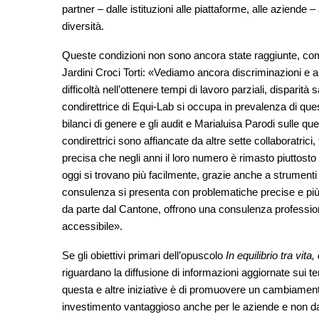
partner – dalle istituzioni alle piattaforme, alle aziende 
diversità.
Queste condizioni non sono ancora state raggiunte, com
Jardini Croci Torti: «Vediamo ancora discriminazioni e 
difficoltà nell’ottenere tempi di lavoro parziali, disparità s
condirettrice di Equi-Lab si occupa in prevalenza di qu
bilanci di genere e gli audit e Marialuisa Parodi sulle qu
condirettrici sono affiancate da altre sette collaboratrici
precisa che negli anni il loro numero è rimasto piuttosto
oggi si trovano più facilmente, grazie anche a strumenti
consulenza si presenta con problematiche precise e più 
da parte dal Cantone, offrono una consulenza professio
accessibile».
Se gli obiettivi primari dell’opuscolo
In equilibrio tra vit
riguardano la diffusione di informazioni aggiornate sui te
questa e altre iniziative è di promuovere un cambiamento
investimento vantaggioso anche per le aziende e non da 