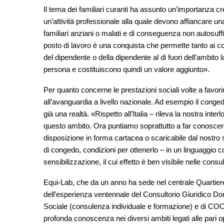
Il tema dei familiari curanti ha assunto un’importanza 
un’attività professionale alla quale devono affiancare un
familiari anziani o malati e di conseguenza non autosuffi
posto di lavoro è una conquista che permette tanto ai co
del dipendente o della dipendente al di fuori dell’ambito
persona e costituiscono quindi un valore aggiunto».
Per quanto concerne le prestazioni sociali volte a favorire
all’avanguardia a livello nazionale. Ad esempio il conged
già una realtà. «Rispetto all’Italia – rileva la nostra inter
questo ambito. Ora puntiamo soprattutto a far conoscere le
disposizione in forma cartacea o scaricabile dal nostro s
di congedo, condizioni per ottenerlo – in un linguaggio
sensibilizzazione, il cui effetto è ben visibile nelle consu
Equi-Lab, che da un anno ha sede nel centrale Quartier
dell’esperienza ventennale del Consultorio Giuridico Do
Sociale (consulenza individuale e formazione) e di COOP
profonda conoscenza nei diversi ambiti legati alle pari op