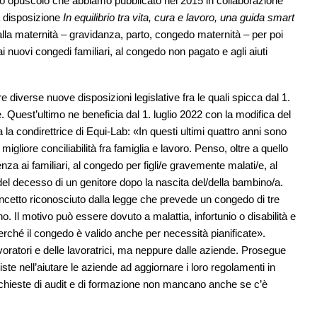
rimo opuscolo che abbiamo pubblicato nel 2015 in collaborazione
a disposizione
In equilibrio tra vita, cura e lavoro, una guida smart
dalla maternità – gravidanza, parto, congedo maternità – per poi
ai nuovi congedi familiari, al congedo non pagato e agli aiuti
ore diverse nuove disposizioni legislative fra le quali spicca dal 1.
e. Quest’ultimo ne beneficia dal 1. luglio 2022 con la modifica del
 la condirettrice di Equi-Lab: «In questi ultimi quattro anni sono
igliore conciliabilità fra famiglia e lavoro. Penso, oltre a quello
enza ai familiari, al congedo per figli/e gravemente malati/e, al
del decesso di un genitore dopo la nascita del/della bambino/a.
oncetto riconosciuto dalla legge che prevede un congedo di tre
no. Il motivo può essere dovuto a malattia, infortunio o disabilità e
rché il congedo è valido anche per necessità pianificate».
ratori e delle lavoratrici, ma neppure dalle aziende. Prosegue
iste nell’aiutare le aziende ad aggiornare i loro regolamenti in
ichieste di audit e di formazione non mancano anche se c’è