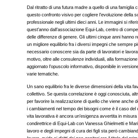
Dal ritratto di una futura madre a quello di una famiglia
questo confronto visivo per cogliere l’evoluzione della so
professionale negli ultimi dieci anni. Le immagini si rife
quest’anno dall’associazione Equi-Lab, centro di compete
delle differenze di genere. Gli ultimi cinque anni hanno r
un migliore equilibrio fra i diversi impegni che sempre 
necessario conoscere sia da parte di lavoratori e lavoratric
motivo, oltre alle consulenze individuali, alla formazio
aggiornato l’opuscolo informativo, disponibile in versio
varie tematiche.
Un sano equilibrio fra le diverse dimensioni della vita f
collettivo. Se questa correlazione è oggi conosciuta, altr
per favorire la realizzazione di quello che viene anche d
i cambiamenti nel tempo dei bisogni come è il caso del cr
vita lavorativa è ancora un’esigenza avvertita in misura
condirettrice di Equi-Lab con Vanessa Ghielmetti e Marial
lavoro e degli impegni di cura dei figli sta però cambian