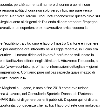
crescente, perché aumenta il numero di donne e uomini con
a responsabilità di cura non solo verso i figli, ma pure verso
cienti. Per Nora Jardini Croci Torti «riconoscere questo ruolo sul
lleghi quanto ai dirigenti dell’azienda di comprendere l’impegno
 lavorativo. Le esperienze extralavorative arricchiscono la
 l’equilibrio tra vita, cura e lavoro il nostro Cantone è in genere
o per adozione ora introdotto nella Legge federale, in Ticino era
locutrice – il nostro diritto del lavoro è però meno sviluppato in
 facilitazioni offerte negli ultimi anni. Attraverso l’opuscolo, a
ito (www.equi-lab.ch), offriamo informazioni dettagliate – giorni
 comprensibile. Contiamo pure sul passaparola quale mezzo di
lenze individuali».
e Maghetti a Lugano, è nato a fine 2018 come evoluzione
nna & Lavoro, del Consultorio Sportello Donna, dell’Antenna
AR (bilanci di genere per enti pubblici). Dispone quindi di una
portunità, conoscenza che facilita il lavoro di rete con molteplici