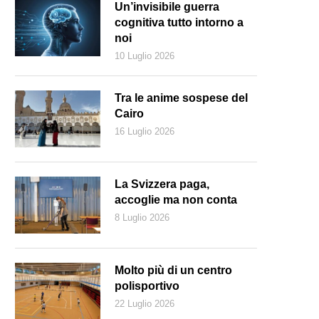
Un’invisibile guerra
cognitiva tutto intorno a
noi
10 Luglio 2026
Tra le anime sospese del
Cairo
16 Luglio 2026
La Svizzera paga,
accoglie ma non conta
8 Luglio 2026
gli ultimi anni sono entrate in vigore diverse nuove disposizioni legislati
r l’altro genitore. (Freepik.com)
Molto più di un centro
polisportivo
22 Luglio 2026