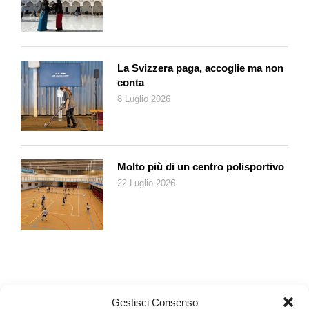
mono o bilocali a livello strada, con un’unica aria e spesso
stanze cieche, talvolta ampliati con balconi abusivi sul suolo
pubblico: sono ancora diffusi nei rioni più poveri del centro
città.
La Svizzera paga, accoglie ma non
conta
Zone riconoscibili in alcuni passaggi di Napule è, una delle
8 Luglio 2026
canzoni omaggio alla sua città, che racconta tra mille colori,
mille paure, con le voci dei bambini che non ti fanno sentire
solo, con il sole amaro e l’odore di mare, con la sporcizia a cui
nessuno fa caso perché ognuno si affida alla sorte,
Molto più di un centro polisportivo
camminando nei vicoli tra la gente…
22 Luglio 2026
Pino canta quartieri affollatissimi, dove giocoforza si vive in
mezzo agli altri. Dopo la morte, Pino Daniele fu celebrato con
un concerto nell’immensa e monumentale piazza Plebiscito,
seguito da una folla di centomila persone che intonava le sue
canzoni.
Pino Daniele è una delle tre grandi icone della cultura
Gestisci Consenso