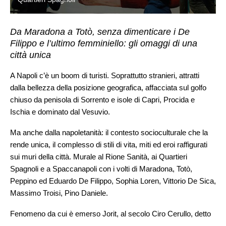
Da Maradona a Totò, senza dimenticare i De
Filippo e l’ultimo femminiello: gli omaggi di una
città unica
A Napoli c’è un boom di turisti. Soprattutto stranieri, attratti
dalla bellezza della posizione geografica, affacciata sul golfo
chiuso da penisola di Sorrento e isole di Capri, Procida e
Ischia e dominato dal Vesuvio.
Ma anche dalla napoletanità: il contesto socioculturale che la
rende unica, il complesso di stili di vita, miti ed eroi raffigurati
sui muri della città. Murale al Rione Sanità, ai Quartieri
Spagnoli e a Spaccanapoli con i volti di Maradona, Totò,
Peppino ed Eduardo De Filippo, Sophia Loren, Vittorio De Sica,
Massimo Troisi, Pino Daniele.
Fenomeno da cui è emerso Jorit, al secolo Ciro Cerullo, detto
«il Caravaggio della street art» per gli enormi e vivi ritratti della