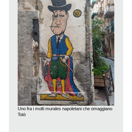
Al Rione Sanità, la scalinata dove Sophia Loren fu immortalata
mentre vendeva sigarette di contrabbando nel film di Vittorio
De Sica Ieri, oggi e domani (1963) è stata ribattezzata con il
nome dell’attrice. Rione Sanità è il luogo natale di Totò – la
modesta casa in cui «io lo nacqui» è meta di pellegrinaggio.
Ma è anche il quartiere dove, in alcune commedie di Eduardo,
la povera gente chiede grazie e numeri vincenti del Lotto ai
santi che sorvegliano gli incroci da apposite edicole. Ma oggi,
proprio all’angolo con Piazza Sanità, il santo da venerare è
Diego Armando Maradona: «Io non sono italiano, sono
napoletano» recita un altarino a lui votato.
Il mito del goleador ha trasformato i degradati Quartieri
Spagnoli in un’attrazione turistica con tanto di Museo
Maradona e di un mercato votato ai gadget del calciatore
argentino che regalò lo scudetto al Napoli. Tra i suoi vicoli c’è
Uno fra i molti murales napoletani che omaggiano
anche il murale della Tarantina, l’ultimo femminiello del borgo,
Totò
restaurato dopo gli sfregi di vandali omofobi. E quello dedicato
a Ugo Russo, una giovane vittima della criminalità.