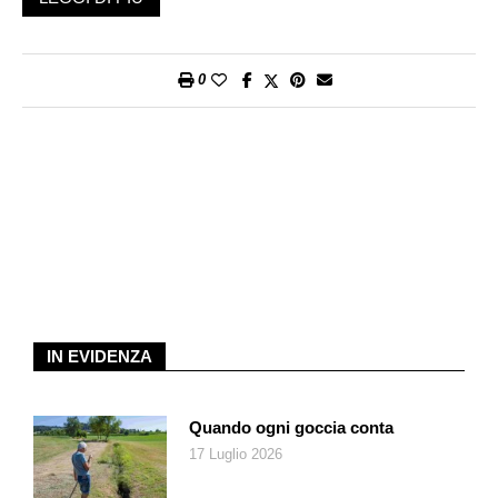
resi più fragili e impersonali dall’avvento dei social, che sono
ambienti, come ci racconta la professoressa Rubinelli
nell’intervista che ospitiamo a pagina 7, in cui si trasforma la
0
nostra identità individuale e collettiva e di conseguenza anche
le nostre relazioni.
«Il libro è nato da racconti di amiche che mi spiegavano il loro
vissuto sui social, principalmente in app di incontri come
Tinder, e mi confidavano il loro malessere o mi chiedevano di
interpretare determinati comportamenti che avevano
osservato. Sono rimasta piuttosto sorpresa dal fatto che ci si
potesse innamorare di qualcuno sfogliando un profilo su
queste app ma soprattutto ero sorpresa dal fatto che queste
persone erano davvero molto sofferenti», spiega Cristina
IN EVIDENZA
Milani. L’autrice ha così colto l’occasione per approfondire
aspetti teorici sulle dinamiche delle relazioni umane,
proponendo al lettore, alla fine di ogni capitolo, un’agile e
Quando ogni goccia conta
semplice scheda riassuntiva.
17 Luglio 2026