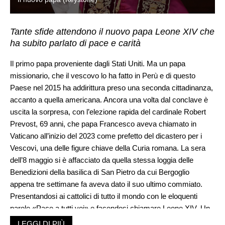
Tante sfide attendono il nuovo papa Leone XIV che
ha subito parlato di pace e carità
Il primo papa proveniente dagli Stati Uniti. Ma un papa
missionario, che il vescovo lo ha fatto in Perù e di questo
Paese nel 2015 ha addirittura preso una seconda cittadinanza,
accanto a quella americana. Ancora una volta dal conclave è
uscita la sorpresa, con l’elezione rapida del cardinale Robert
Prevost, 69 anni, che papa Francesco aveva chiamato in
Vaticano all’inizio del 2023 come prefetto del dicastero per i
Vescovi, una delle figure chiave della Curia romana. La sera
dell’8 maggio si è affacciato da quella stessa loggia delle
Benedizioni della basilica di San Pietro da cui Bergoglio
appena tre settimane fa aveva dato il suo ultimo commiato.
Presentandosi ai cattolici di tutto il mondo con le eloquenti
parole «Pace a tutti voi» e facendosi chiamare Leone XIV. Un
nome che evoca il papa della Rerum Novarum – l’enciclica sul
LEGGI DI PIÙ