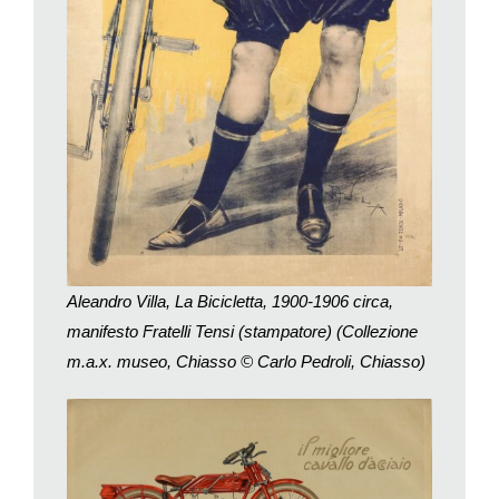
inforcano la bicicletta, spesso in abiti succinti (per i tempi). In
realtà non andò proprio così. Alle donne – e ai preti! – per lungo
tempo si sconsigliò l’uso del nuovo veicolo. Per renderne
l’adozione universale bisognò prima inventare la bici da donna,
con il tubo orizzontale del telaio curvo verso il basso, ma
soprattutto allentare i vincoli della morale e del decoro. L’uso
della bicicletta favorì un nuovo abbigliamento: per esempio al
posto delle lunghe e pesanti gonne e degli onnipresenti busti
rigidi con stecche di balena si adotta la più comoda gonna-
pantalone. I pantaloni! In quegli anni non erano solo un capo
d’abbigliamento; erano il simbolo del potere maschile, della
Aleandro Villa, La Bicicletta, 1900-1906 circa,
libertà di movimento, dell’autonomia, e per le donne indossarli
manifesto Fratelli Tensi (stampatore) (Collezione
significava sfidare un ordine sociale secolare.
m.a.x. museo, Chiasso © Carlo Pedroli, Chiasso)
Da questo punto di vista, dunque, la bicicletta è stata senza
dubbio parte del percorso di liberazione femminile. Ma perché
allora tante donne nei primi manifesti, quando ancora la
bicicletta era loro vietata? È presto detto, il nascente marketing
utilizzò la sensualità femminile per attrarre una clientela che