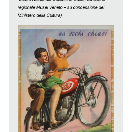
Brando. Di certo la bicicletta e la moto attraversano questo
regionale Musei Veneto – su concessione del
nostro tempo in ottima salute e guardano con fiducia al futuro,
Ministero della Cultura)
mentre l’automobile sembra aver smarrito nel traffico e nella
congestione delle strade (e ne sappiamo qualcosa noi qui nel
cantone) quel sogno di mobilità libera e creativa immaginato
dai primi viaggiatori su quattro ruote.
Passo di sala in sala, di pensiero in pensiero; a questo del
resto servono le mostre. Poi lascio il museo attraversando il
bosco dei manifesti
: quindici postazioni dedicate alla
motocicletta con schizzi e disegni. Nel frattempo, in questa
sera primaverile, nel centro di Chiasso una donna in bicicletta
scivola sicura verso casa, forse ignara di tutta la storia che si
è lasciata alle spalle per giungere sin lì…