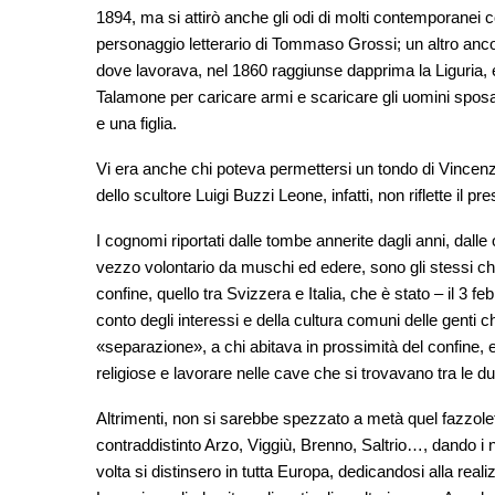
1894, ma si attirò anche gli odi di molti contemporanei c
personaggio letterario di Tommaso Grossi; un altro anc
dove lavorava, nel 1860 raggiunse dapprima la Liguria, e
Talamone per caricare armi e scaricare gli uomini sposat
e una figlia.
Vi era anche chi poteva permettersi un tondo di Vincenz
dello scultore Luigi Buzzi Leone, infatti, non riflette il pre
I cognomi riportati dalle tombe annerite dagli anni, dal
vezzo volontario da muschi ed edere, sono gli stessi che
confine, quello tra Svizzera e Italia, che è stato – il 3 f
conto degli interessi e della cultura comuni delle genti c
«separazione», a chi abitava in prossimità del confine, 
religiose e lavorare nelle cave che si trovavano tra le du
Altrimenti, non si sarebbe spezzato a metà quel fazzolet
contraddistinto Arzo, Viggiù, Brenno, Saltrio…, dando i n
volta si distinsero in tutta Europa, dedicandosi alla re