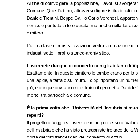
Al fine di coinvolgere la popolazione, i lavori si svolger
Comune. Quest’ultimo, attraverso figure istituzionali 
Daniele Trentini, Beppe Galli o Carlo Veronesi, appartenent
non solo per tutta la loro durata, ma anche nella fase s
cimitero.
L’ultima fase di musealizzazione vedrà la creazione di u
indagati sotto il profilo storico-archivistico.
Lavorerete dunque di concerto con gli abitanti di V
Esattamente. In questo cimitero le tombe erano per lo p
una lapide, a terra o sul muro. I cippi riportano un nume
più, e dunque dovranno ricostruirlo il geometra Daniele Tre
morte, tra parrocchia e comune.
È la prima volta che l’Università dell’Insubria si m
reperti?
Il progetto di Viggiù si inserisce in un processo di Valori
dell’Insubria e che ha visto protagoniste tre aree della V
cripta dei frati francescani del convento di Azzio.