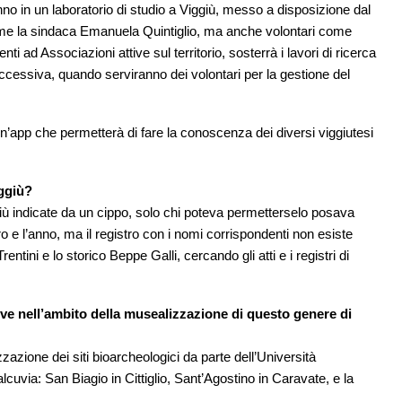
anno in un laboratorio di studio a Viggiù, messo a disposizione dal
come la sindaca Emanuela Quintiglio, ma anche volontari come
i ad Associazioni attive sul territorio, sosterrà i lavori di ricerca
uccessiva, quando serviranno dei volontari per la gestione del
n’app che permetterà di fare la conoscenza dei diversi viggiutesi
iggiù?
iù indicate da un cippo, solo chi poteva permetterselo posava
ro e l’anno, ma il registro con i nomi corrispondenti non esiste
ntini e lo storico Beppe Galli, cercando gli atti e i registri di
uove nell’ambito della musealizzazione di questo genere di
zzazione dei siti bioarcheologici da parte dell’Università
alcuvia: San Biagio in Cittiglio, Sant’Agostino in Caravate, e la