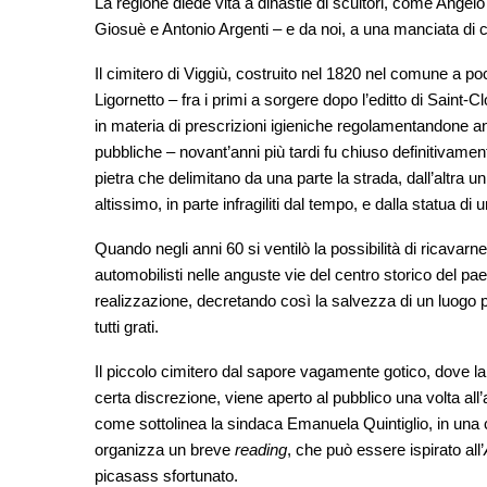
La regione diede vita a dinastie di scultori, come Angel
Giosuè e Antonio Argenti – e da noi, a una manciata di c
Il cimitero di Viggiù, costruito nel 1820 nel comune a poc
Ligornetto – fra i primi a sorgere dopo l’editto di Saint
in materia di prescrizioni igieniche regolamentandone anc
pubbliche – novant’anni più tardi fu chiuso definitivamen
pietra che delimitano da una parte la strada, dall’altra un
altissimo, in parte infragiliti dal tempo, e dalla statua d
Quando negli anni 60 si ventilò la possibilità di ricavarn
automobilisti nelle anguste vie del centro storico del pae
realizzazione, decretando così la salvezza di un luogo 
tutti grati.
Il piccolo cimitero dal sapore vagamente gotico, dove 
certa discrezione, viene aperto al pubblico una volta all
come sottolinea la sindaca Emanuela Quintiglio, in una ce
organizza un breve
reading
, che può essere ispirato all’
picasass sfortunato.