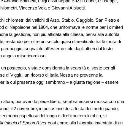
o e Antonio Bottinelli, Luigi e Giuseppe Buzzi Leone, Giuseppe,
hilometri, Vincenzo Vela e Giovanni Albisetti.
hi chilometri dai valichi di Arzo, Stabio, Gaggiolo, San Pietro e
-Clod di Napoleone nel 1804, che uniformava le norme per i cimiteri
he la gestione, non più affidata alla chiesa, bensì alle autorità
te, restando per oltre un secolo quasi dimenticato tra le mura di
 parcheggio, segnalato all’esterno solo dagli alberi dal fusto
i un angelo misericordioso.
e un posteggio, vista e considerata la scarsità di soste per gli
se di Viggiù, un ricorso di Italia Nostra ne prevenne la
per la cui presenza oggi sembrano – a giusta ragione – essere
la natura, pur avendo piede libero, sembra essersi mossa con una
’anno, il 2 novembre, in occasione della festa dei morti quando,
rimonia rispettosa del luogo e di chi ancora lo abita, si
Antologia di Spoon River
così come alla biografia inventata di un