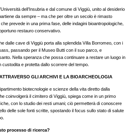
Università dell’Insubria e dal comune di Viggiù, unito al desiderio
 appartiene da sempre – ma che per oltre un secolo è rimasto
o che prevede in una prima fase, delle indagini bioantropologiche,
opportuno restauro conservativo.
he dalle cave di Viggiù porta alla splendida Villa Borromeo, con i
asass, passando per il Museo Butti con il suo parco, e
anto. Nella speranza che possa continuare a restare un luogo in
n custodita e protetta dallo scorrere del tempo.
 ATTRAVERSO GLI ARCHIVI E LA BIOARCHEOLOGIA
ipartimento biotecnologie e scienze della vita diretto dalla
che coinvolgerà il cimitero di Viggiù, spiega come in un primo
iche, con lo studio dei resti umani; ciò permetterà di conoscere
lo delle sole fonti scritte, spostando il focus sullo stato di salute
o.
sto processo di ricerca?