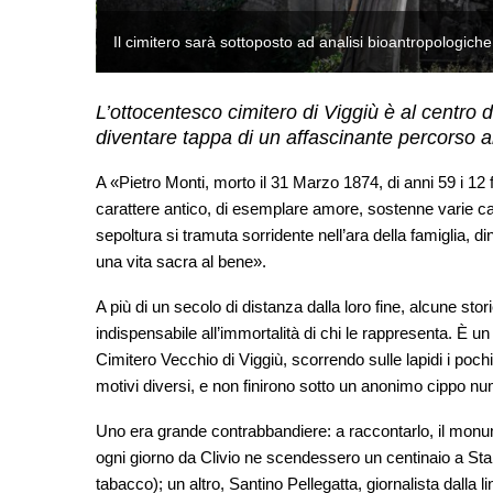
L’ottocentesco cimitero di Viggiù è al centro
diventare tappa di un affascinante percorso art
A «Pietro Monti, morto il 31 Marzo 1874, di anni 59 i 12 f
carattere antico, di esemplare amore, sostenne varie car
sepoltura si tramuta sorridente nell’ara della famiglia, d
una vita sacra al bene».
A più di un secolo di distanza dalla loro fine, alcune sto
indispensabile all’immortalità di chi le rappresenta. È un
Cimitero Vecchio di Viggiù, scorrendo sulle lapidi i poch
motivi diversi, e non finirono sotto un anonimo cippo n
Uno era grande contrabbandiere: a raccontarlo, il monu
ogni giorno da Clivio ne scendessero un centinaio a Stabi
tabacco); un altro, Santino Pellegatta, giornalista dalla l