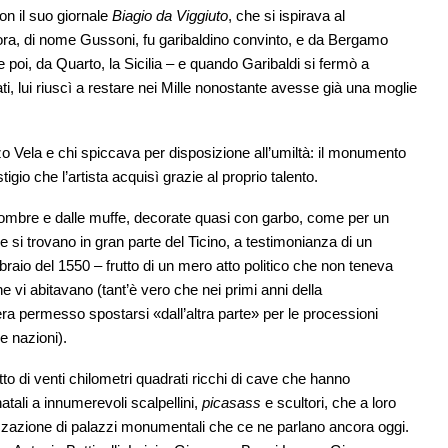
on il suo giornale
Biagio da Viggiuto
, che si ispirava al
ora, di nome Gussoni, fu garibaldino convinto, e da Bergamo
 poi, da Quarto, la Sicilia – e quando Garibaldi si fermò a
i, lui riuscì a restare nei Mille nonostante avesse già una moglie
o Vela e chi spiccava per disposizione all’umiltà: il monumento
stigio che l’artista acquisì grazie al proprio talento.
le ombre e dalle muffe, decorate quasi con garbo, come per un
 si trovano in gran parte del Ticino, a testimonianza di un
ebbraio del 1550 – frutto di un mero atto politico che non teneva
he vi abitavano (tant’è vero che nei primi anni della
era permesso spostarsi «dall’altra parte» per le processioni
e nazioni).
to di venti chilometri quadrati ricchi di cave che hanno
atali a innumerevoli scalpellini,
picasass
e scultori, che a loro
alizzazione di palazzi monumentali che ce ne parlano ancora oggi.