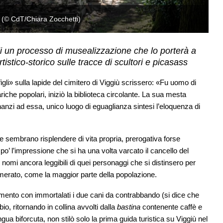
 di un processo di musealizzazione che lo porterà a
istico-storico sulle tracce di scultori e picasass
igli» sulla lapide del cimitero di Viggiù scrissero: «Fu uomo di
iche popolari, iniziò la biblioteca circolante. La sua mesta
inanzi ad essa, unico luogo di eguaglianza sintesi l’eloquenza di
rie sembrano risplendere di vita propria, prerogativa forse
 po’ l’impressione che si ha una volta varcato il cancello del
i nomi ancora leggibili di quei personaggi che si distinsero per
umerato, come la maggior parte della popolazione.
mento con immortalati i due cani da contrabbando (si dice che
o, ritornando in collina avvolti dalla
bastina
contenente caffè e
ingua biforcuta, non stilò solo la prima guida turistica su Viggiù nel