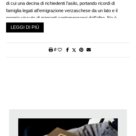
di cui una decina di richiedenti l’asilo, portando ricordi di
famiglia legati all’emigrazione verzaschese da un lato e il
proprio vissuto di migranti contemporanei dall’altro. Ne è
seguita una relazione a livello del Gruppo maglia e da
LEGGI DI PIÙ
sviluppare con altre attività ancora da definire. Fra i
protagonisti dell’evento il giovane afghano Alisina, volonteroso
e in grado di esprimersi piuttosto bene in italiano. Il suo destino
0
ha però conosciuto una svolta drammatica il successivo 3
aprile, quando è stato arrestato di notte e trasferito a Zurigo in
attesa di essere rinviato in Croazia (dove era stato registrato)
secondo il Regolamento di Dublino. La partenza forzata è
avvenuta a metà aprile.
L’apertura a tematiche attuali in dialogo con i valori del passato
è una caratteristica del
Museo di Val Verzasca
, che ha
inaugurato la stagione lo scorso 18 aprile. Lo scambio di
esperienze avvenuto durante la giornata del racconto ha unito
persone che abitano il medesimo territorio per tradizione o
passaggio. Le rispettive radici affondano quindi nella valle