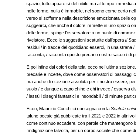
spazio, tutto appare sì definibile ma al tempo immediat
nelle forme, nulla è immobile, nel sogno come certo nel
verso si sofferma nella descrizione emozionata delle op
suggerirci, che anche il colore immette in uno spazio on
delle forme, spinge l’osservatore a un punto di commo
rivelatore. Ecco le suggestioni scaturite dall’opera
Il Sa
residui / in tracce del quotidiano esserci, in una strana 
racconta, / racconta questo precario nostro sacco / di p
E poi infine dai colori della tela, ecco nell’ultima sezion
precarie e incerte, dove come osservatori di passaggi ce
ma anche di ricezione assoluta per il nostro essere, per
suolo / e dunque a capo chino e chi invece / osserva di
/ lassù i disegni fantastici e insondabili / di minute parti
Ecco, Maurizio Cucchi ci consegna con la
Scatola onir
talune poesie già pubblicate tra il 2021 e 2022 in altri vo
come continuo accadere, con parole che mantengono lo
l’indignazione talvolta, per un corpo sociale che come 