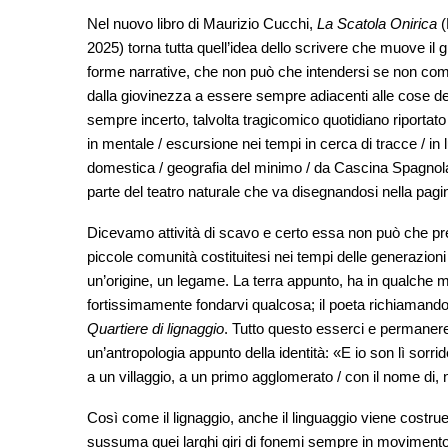
Nel nuovo libro di Maurizio Cucchi,
La Scatola Onirica
(
2025) torna tutta quell’idea dello scrivere che muove il g
forme narrative, che non può che intendersi se non come 
dalla giovinezza a essere sempre adiacenti alle cose 
sempre incerto, talvolta tragicomico quotidiano riportato 
in mentale / escursione nei tempi in cerca di tracce / in l
domestica / geografia del minimo / da Cascina Spagnola lo
parte del teatro naturale che va disegnandosi nella pagi
Dicevamo attività di scavo e certo essa non può che pren
piccole comunità costituitesi nei tempi delle generazioni
un’origine, un legame. La terra appunto, ha in qualche 
fortissimamente fondarvi qualcosa; il poeta richiamando il
Quartiere di lignaggio
. Tutto questo esserci e permanere,
un’antropologia appunto della identità: «E io son lì sorride
a un villaggio, a un primo agglomerato / con il nome di,
Così come il lignaggio, anche il linguaggio viene costru
sussuma quei larghi giri di fonemi sempre in movimento 