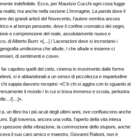
amente indefinibile. Ecco, per Maurizio Cucchi ogni cosa fugge
la realtà; ma anche nella sezione
L’immagine, La parola
dove il
ere dei grandi artisti del Novecento, l’autore sembra ancora
irico e al tempo pensante, dove il confine cromatico dei segni,
zione e comprensione del reale, assolutamente nuovo e
cco
, di Alberto Burri: «[…] / Lacerazioni dove si incrostano i
/ geografia umilissima che allude, / che allude e insieme ci
ensieri, di sentimenti e cose».
e, far capolino quelli del cielo, cinema in movimento dalle forme
lesti, si è abbandonati a un senso di piccolezza e inquietudine
 chi sappia davvero recepire: «C’è chi si aggira con lo sguardo al
versamente il mondo / in cui si trova immerso e scruta, perlustra
celle…/[…]».
ica
, un libro tra i più acuti degli ultimi anni, ove confluiscono anche
lumi. Egli traversa, ancora una volta, l’aperto della vita intesa
 spessore della vibrazione, la commozione dello stupore, anche
diceva il suo caro amico e maestro, Giovanni Raboni, non è