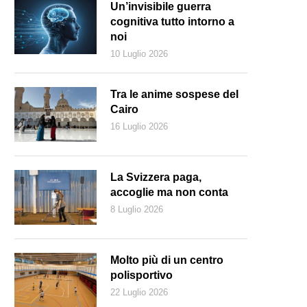
Un’invisibile guerra
cognitiva tutto intorno a
noi
10 Luglio 2026
Tra le anime sospese del
Cairo
16 Luglio 2026
La Svizzera paga,
accoglie ma non conta
8 Luglio 2026
magine della copertina del libro di Maurizio Cucchi, La Scatola Oniric
Molto più di un centro
polisportivo
22 Luglio 2026