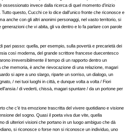
 è ossessionato invece dalla ricerca di quel momento d’inizio
. Tutto questo, Cucchi ce lo dice dall’unico fronte che riconosce e
ma anche con gli altri anonimi personaggi, nel vasto territorio, si
le generazioni che vi abita, gli va dentro e lo fa parlare con parole
i pari passo: quella, per esempio, sulla povertà e precarietà dei
oesia così moderna, del grande scrittore francese duecentesco
ono irreversibilmente il tempo di un rapporto dentro un
ra che memoria, è anche rievocazione di una relazione, magari
guardo si apre a uno slargo, riparte un sorriso, un dialogo, un
 / nei tuoi luoghi in città, e dunque volta a volta / Fiori
nell’ansia / di vederti, chissà, magari spuntare / da un portone per
rto che c’è tra emozione trascritta del vivere quotidiano e visione
mensione del sogno. Quasi il poeta viva due vite, quella
no di ulteriori visioni che portano in un luogo ambiguo che dà
ediano, si riconosce o forse non si riconosce un individuo, uno