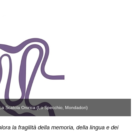
 La Scatola Onirica (Lo Specchio, Mondadori)
Im
ra la fragilità della memoria, della lingua e dei