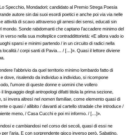
Lo Specchio, Mondadori; candidato al Premio Strega Poesia
rande autore sin dai suoi esordi poetici e anche poi via via nelle
attività di scavo attraverso gli arnesi dei sensi, educati sin
del mondo. Sonde rabdomanti che captano l’accadere minimo del
in verso nella sua molteplice contraddittorietà: «E allora vado io
uoghi sparsi e minimi partendo / in un circuito di radici nella
calità / corpi santi di Pavia… / […]». Quasi il lettore diviene
na.
dere l’abbrivio da quel territorio minimo lombardo fatto di
 e dove, risalendo da individuo a individuo, si ricompone
modo, l’umore di queste donne e uomini che vollero
 linguaggio degli antropologi difatti titola la prima sezione,
 si invera altresì nel
nomen familiae
, come elemento quasi di
nte o quasi / allibito / davanti al cartello stradale che introduce /
 niente meno, / Casa Cucchi e poi mi informo. / […]».
endosi e cambiandosi nel corso dei secoli, quasi di essi ne
per l’aria. E con sorprendente gioco inverso però, Sabatino,