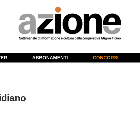
TER
ABBONAMENTI
CONCORSI
idiano