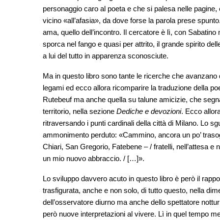
personaggio caro al poeta e che si palesa nelle pagine,
vicino «all’afasia», da dove forse la parola prese spunto
ama, quello dell’incontro. Il cercatore è lì, con Sabatino 
sporca nel fango e quasi per attrito, il grande spirito del
a lui del tutto in apparenza sconosciute.
Ma in questo libro sono tante le ricerche che avanzano d
legami ed ecco allora ricomparire la traduzione della p
Rutebeuf ma anche quella su talune amicizie, che segnar
territorio, nella sezione
Dediche e devozioni
. Ecco allo
ritraversando i punti cardinali della città di Milano. Lo s
ammonimento perduto: «Cammino, ancora un po’ trasognato,
Chiari, San Gregorio, Fatebene – / fratelli, nell’attesa e 
un mio nuovo abbraccio. / […]».
Lo sviluppo davvero acuto in questo libro è però il rappo
trasfigurata, anche e non solo, di tutto questo, nella di
dell’osservatore diurno ma anche dello spettatore nottur
però nuove interpretazioni al vivere. Lì in quel tempo m