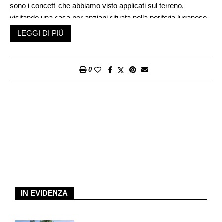
sono i concetti che abbiamo visto applicati sul terreno,
visitando una casa per anziani situata nella periferia luganese
e una nell’alto Ticino, più precisamente Al Pagnolo a Sorengo e
LEGGI DI PIÙ
La Quercia ad Acquarossa.
Nella Svizzera italiana sono presenti circa settanta case per
0
anziani. Bar, ma anche panetterie, preasili, esposizioni d’arte e
ulteriori eventi animano questi luoghi dove vivono numerose
persone in età molto avanzata o giovani anziani colpiti da
patologie degenerative. La realtà quotidiana è diversificata,
arricchita da numerose proposte. L’animazione in senso stretto
segue un programma, ma in un’accezione più ampia è
ovunque sull’arco della giornata con l’obiettivo di favorire la
socializzazione e più in generale il benessere della persona.
Nessuno è obbligato a nulla, nessuno è escluso, grazie proprio
a questa attenzione e anche alla figura professionale del o
della specialista in attivazione che lavora in modo mirato con il
IN EVIDENZA
singolo o piccoli gruppi. La collaborazione si estende al reparto
cura e, a dipendenza delle necessità, ad altri servizi.