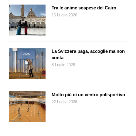
questo Parigi ha puntato su strutture temporanee e
Tra le anime sospese del Cairo
riutilizzabili).
16 Luglio 2026
Naturalmente tutte le cifre possono essere discusse,
interpretate, tirate da una parte o dall’altra; a volte sembra che
non ci sia nulla di più incerto di un numero… Di certo i grandi
eventi sembrano poco utili a città come Parigi, con
un’immagine internazionale prestigiosa. Inoltre, proprio perché
La Svizzera paga, accoglie ma non
eccezionale, il turismo dei grandi eventi è un fattore di
conta
disordine, perché altera tutti i normali equilibri. Se molti
8 Luglio 2026
residenti si godono lo spettacolo (prezzo dei biglietti
permettendo), altri si allontanano, spaventati dal caos e
dall’afflusso massiccio di turisti; è accaduto a Londra 2012,
tanto che il Governo cercò di rimediare con messaggi
Molto più di un centro polisportivo
pubblicitari mirati. Lo stesso vale per i visitatori: alcuni
22 Luglio 2026
approfittano del grande evento, ma altri anticipano o rimandano
la visita. Tutte le strutture sono in tensione, perché costrette a
fornire servizi su larga scala per un tempo limitato. Insomma il
turismo dei grandi eventi è il contrario di quello raccomandato