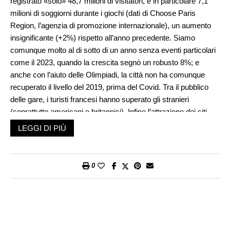
registrato «solo» 48,7 milioni di visitatori, e in particolare 7,1
milioni di soggiorni durante i giochi (dati di Choose Paris
Region, l’agenzia di promozione internazionale), un aumento
insignificante (+2%) rispetto all’anno precedente. Siamo
comunque molto al di sotto di un anno senza eventi particolari
come il 2023, quando la crescita segnò un robusto 8%; e
anche con l’aiuto delle Olimpiadi, la città non ha comunque
recuperato il livello del 2019, prima del Covid. Tra il pubblico
delle gare, i turisti francesi hanno superato gli stranieri
(soprattutto americani e britannici). Infine l’attrazione dei siti
olimpici ha paradossalmente penalizzato le presenze in musei
LEGGI DI PIÙ
e monumenti (‒20%); e i pernottamenti negli alberghi sono stati
addirittura in calo rispetto all’anno prima, a favore di altre forme
di ospitalità.
0
Ma allora i grandi eventi sportivi non servono più? Nel
dopoguerra le Olimpiadi di Roma del 1960, le prime trasmesse
in diretta televisiva, mostrarono al mondo un Paese moderno e
creativo che si era lasciato alle spalle le rovine della guerra, tra