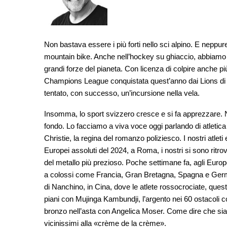
Non bastava essere i più forti nello sci alpino. E neppur
mountain bike. Anche nell’hockey su ghiaccio, abbiamo 
grandi forze del pianeta. Con licenza di colpire anche più
Champions League conquistata quest’anno dai Lions di 
tentato, con successo, un’incursione nella vela.
Insomma, lo sport svizzero cresce e si fa apprezzare. 
fondo. Lo facciamo a viva voce oggi parlando di atletic
Christie, la regina del romanzo poliziesco. I nostri atleti 
Europei assoluti del 2024, a Roma, i nostri si sono ritro
del metallo più prezioso. Poche settimane fa, agli Europe
a colossi come Francia, Gran Bretagna, Spagna e Germani
di Nanchino, in Cina, dove le atlete rossocrociate, quest
piani con Mujinga Kambundji, l’argento nei 60 ostacoli con
bronzo nell’asta con Angelica Moser. Come dire che si
vicinissimi alla «crème de la crème».