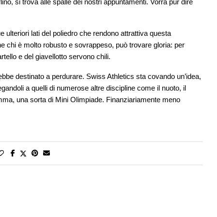
lino, si trova alle spalle dei nostri appuntamenti. Vorrà pur dire
lteriori lati del poliedro che rendono attrattiva questa
che chi è molto robusto e sovrappeso, può trovare gloria: per
tello e del giavellotto servono chili.
rebbe destinato a perdurare. Swiss Athletics sta covando un’idea,
gandoli a quelli di numerose altre discipline come il nuoto, il
somma, una sorta di Mini Olimpiade. Finanziariamente meno