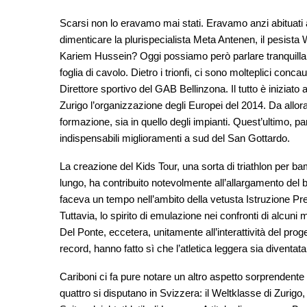
Scarsi non lo eravamo mai stati. Eravamo anzi abituat
dimenticare la plurispecialista Meta Antenen, il pesista 
Kariem Hussein? Oggi possiamo però parlare tranquill
foglia di cavolo. Dietro i trionfi, ci sono molteplici co
Direttore sportivo del GAB Bellinzona. Il tutto è iniziat
Zurigo l’organizzazione degli Europei del 2014. Da allora,
formazione, sia in quello degli impianti. Quest’ultimo, pa
indispensabili miglioramenti a sud del San Gottardo.
La creazione del Kids Tour, una sorta di triathlon per bamb
lungo, ha contribuito notevolmente all’allargamento del b
faceva un tempo nell’ambito della vetusta Istruzione Pr
Tuttavia, lo spirito di emulazione nei confronti di alcun
Del Ponte, eccetera, unitamente all’interattività del prog
record, hanno fatto sì che l’atletica leggera sia divent
Cariboni ci fa pure notare un altro aspetto sorprendente p
quattro si disputano in Svizzera: il Weltklasse di Zurigo, 