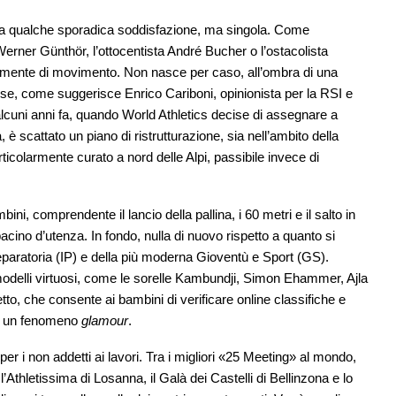
i a qualche sporadica soddisfazione, ma singola. Come
Werner Günthör, l’ottocentista André Bucher o l’ostacolista
amente di movimento. Non nasce per caso, all’ombra di una
ncause, come suggerisce Enrico Cariboni, opinionista per la RSI e
o alcuni anni fa, quando World Athletics decise di assegnare a
 è scattato un piano di ristrutturazione, sia nell’ambito della
rticolarmente curato a nord delle Alpi, passibile invece di
ini, comprendente il lancio della pallina, i 60 metri e il salto in
acino d’utenza. In fondo, nulla di nuovo rispetto a quanto si
eparatoria (IP) e della più moderna Gioventù e Sport (GS).
i modelli virtuosi, come le sorelle Kambundji, Simon Ehammer, Ajla
etto, che consente ai bambini di verificare online classifiche e
ata un fenomeno
glamour
.
er i non addetti ai lavori. Tra i migliori «25 Meeting» al mondo,
l’Athletissima di Losanna, il Galà dei Castelli di Bellinzona e lo