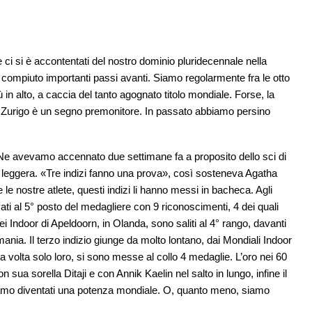
e ci si è accontentati del nostro dominio pluridecennale nella
compiuto importanti passi avanti. Siamo regolarmente fra le otto
 in alto, a caccia del tanto agognato titolo mondiale. Forse, la
Zurigo è un segno premonitore. In passato abbiamo persino
Ne avevamo accennato due settimane fa a proposito dello sci di
a leggera. «Tre indizi fanno una prova», così sosteneva Agatha
e le nostre atlete, questi indizi li hanno messi in bacheca. Agli
vati al 5° posto del medagliere con 9 riconoscimenti, 4 dei quali
i Indoor di Apeldoorn, in Olanda, sono saliti al 4° rango, davanti
a. Il terzo indizio giunge da molto lontano, dai Mondiali Indoor
a volta solo loro, si sono messe al collo 4 medaglie. L’oro nei 60
 sua sorella Ditaji e con Annik Kaelin nel salto in lungo, infine il
amo diventati una potenza mondiale. O, quanto meno, siamo