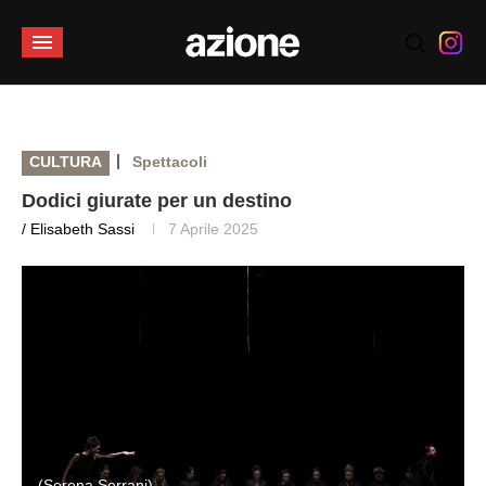
|
CULTURA
Spettacoli
Dodici giurate per un destino
/ Elisabeth Sassi
7 Aprile 2025
(Serena Serrani)