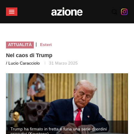
|
ATTUALITÀ
Esteri
Nel caos di Trump
/ Lucio Caracciolo
31 Marzo 2025
Trump ha firmato in fretta e furia una serie di ordini
esecutivi (Keystone)