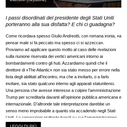
I passi disordinati del presidente degli Stati Uniti
porteranno alla sua disfatta? E chi ci guadagna?
Come ricordava spesso Giulio Andreotti, con romana ironia, «a
pensar male si fa peccato ma spesso ci si azzecca».
Proviamo ad applicare questo motto al caso delle rivelazioni
sulla riunione riservata dei vertici americani intorno ai
bombardamenti contro gli huti. Azzardiamo quindi che il
direttore di «The Atlantic» non sia stato messo per errore nella
lista degli abilitati all’incontro, ma che a invitarlo, o a farlo
invitare, sia stato qualcuno interno agli apparati statunitensi.
Una persona che avesse interesse a colpire l’amministrazione
Trump per screditarla davanti all’opinione pubblica americana e
internazionale. D’altronde tale interpretazione darebbe un
senso meno improbabile a quanto sta accadendo negli Stati
Uniti. Le spiegazioni piuttosto banali su cui l’amministrazione
Trump ha insistito in questi giorni, cioè che si sia trattato di un
LEGGI DI PIÙ