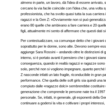
almeno in parte, un lavoro, dà l’idea di essere arrivato, 
cercano la via facile coincide con l’idea che, una volta 
professionista, che ha svolto quasi tutta la sua carriera 
ragazzi e la Gen Z: «Ovviamente non si può generalizza
erano 80 quelle che ambivano a fare carriera e 20 quelle
figli, attualmente mi sento di affermare che questi dati s
Per contestualizzare, va comunque detto che i giovani di
soprattutto per le donne, sono alte. Devono sempre esse
aggiunge Sara Rossini – andando oltre le distinzioni di 
interno, si è portato avanti il pensiero che i giovani sian
conseguenza, quando in realtà ragazzi e ragazze sono oggi
solo, perché non si vogliono impegnare, quanto perché 
Z nasconde infatti un lato fragile, riconducibile in gran pa
performance. Che quella delle soft girls sia quindi una 
compiuto dalle «ragazze dolci» sembrerebbe costituire un u
generazione che comprende le persone nate tra il 1997 e il
personale. Se, infatti, in generale, gli esponenti della 
continuare a godersi la vita e coltivare i propri interessi,