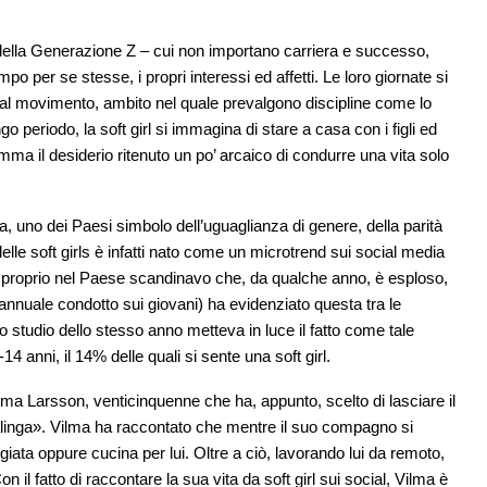
della Generazione Z – cui non importano carriera e successo,
mpo per se stesse, i propri interessi ed affetti. Le loro giornate si
e al movimento, ambito nel quale prevalgono discipline come lo
ngo periodo, la soft girl si immagina di stare a casa con i figli ed
mma il desiderio ritenuto un po’ arcaico di condurre una vita solo
, uno dei Paesi simbolo dell’uguaglianza di genere, della parità
le soft girls è infatti nato come un microtrend sui social media
 è proprio nel Paese scandinavo che, da qualche anno, è esploso,
nnuale condotto sui giovani) ha evidenziato questa tra le
ro studio dello stesso anno metteva in luce il fatto come tale
14 anni, il 14% delle quali si sente una soft girl.
ma Larsson, venticinquenne che ha, appunto, scelto di lasciare il
linga». Vilma ha raccontato che mentre il suo compagno si
ggiata oppure cucina per lui. Oltre a ciò, lavorando lui da remoto,
 il fatto di raccontare la sua vita da soft girl sui social, Vilma è