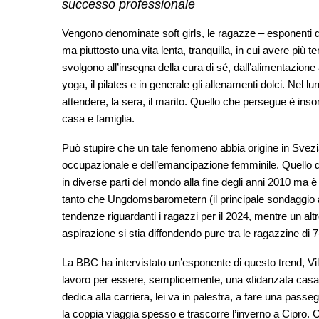
successo professionale
Vengono denominate soft girls, le ragazze – esponenti 
ma piuttosto una vita lenta, tranquilla, in cui avere più te
svolgono all’insegna della cura di sé, dall’alimentazion
yoga, il pilates e in generale gli allenamenti dolci. Nel lu
attendere, la sera, il marito. Quello che persegue è inso
casa e famiglia.
Può stupire che un tale fenomeno abbia origine in Svezia
occupazionale e dell’emancipazione femminile. Quello del
in diverse parti del mondo alla fine degli anni 2010 ma
tanto che Ungdomsbarometern (il principale sondaggio a
tendenze riguardanti i ragazzi per il 2024, mentre un alt
aspirazione si stia diffondendo pure tra le ragazzine di 7-
La BBC ha intervistato un’esponente di questo trend, Vil
lavoro per essere, semplicemente, una «fidanzata casa
dedica alla carriera, lei va in palestra, a fare una passe
la coppia viaggia spesso e trascorre l’inverno a Cipro. Con