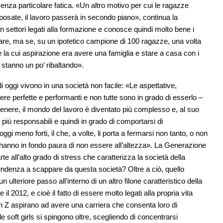
senza particolare fatica. «Un altro motivo per cui le ragazze
sposate, il lavoro passerà in secondo piano», continua la
in settori legati alla formazione e conosce quindi molto bene i
re, ma se, su un ipotetico campione di 100 ragazze, una volta
 la cui aspirazione era avere una famiglia e stare a casa con i
i stanno un po’ ribaltando».
 oggi vivono in una società non facile: «Le aspettative,
re perfette e performanti e non tutte sono in grado di esserlo –
genere, il mondo del lavoro è diventato più complesso e, al suo
o più responsabili e quindi in grado di comportarsi di
 meno forti, il che, a volte, li porta a fermarsi non tanto, o non
hanno in fondo paura di non essere all’altezza». La Generazione
rte all’alto grado di stress che caratterizza la società della
tendenza a scappare da questa società? Oltre a ciò, quello
lteriore passo all’interno di un altro filone caratteristico della
 2012, e cioè il fatto di essere molto legati alla propria vita
Gen Z aspirano ad avere una carriera che consenta loro di
 le soft girls si spingono oltre, scegliendo di concentrarsi