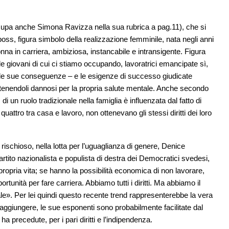
i occupa anche Simona Ravizza nella sua rubrica a pag.11), che si
oss, figura simbolo della realizzazione femminile, nata negli anni
nna in carriera, ambiziosa, instancabile e intransigente. Figura
lle giovani di cui ci stiamo occupando, lavoratrici emancipate sì,
 le sue conseguenze – e le esigenze di successo giudicate
 ritenendoli dannosi per la propria salute mentale. Anche secondo
di un ruolo tradizionale nella famiglia è influenzata dal fatto di
uattro tra casa e lavoro, non ottenevano gli stessi diritti dei loro
 rischioso, nella lotta per l’uguaglianza di genere, Denice
rtito nazionalista e populista di destra dei Democratici svedesi,
ropria vita; se hanno la possibilità economica di non lavorare,
rtunità per fare carriera. Abbiamo tutti i diritti. Ma abbiamo il
nale». Per lei quindi questo recente trend rappresenterebbe la vera
aggiungere, le sue esponenti sono probabilmente facilitate dal
ha precedute, per i pari diritti e l’indipendenza.