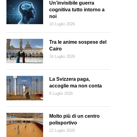
Un’invisibile guerra
cognitiva tutto intorno a
noi
10 Luglio 2026
Tra le anime sospese del
Cairo
16 Luglio 2026
La Svizzera paga,
accoglie ma non conta
8 Luglio 2026
 soft girls sono ragazze della Gen Z che alla carriera antepongono una v
opri interessi e affetti (Freepik.com)
Molto più di un centro
polisportivo
22 Luglio 2026