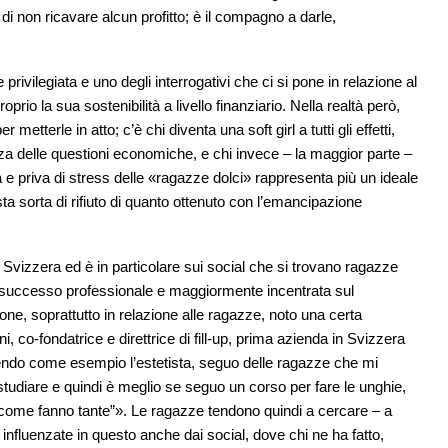
 di non ricavare alcun profitto; è il compagno a darle,
ivilegiata e uno degli interrogativi che ci si pone in relazione al
io la sua sostenibilità a livello finanziario. Nella realtà però,
tterle in atto; c’è chi diventa una soft girl a tutti gli effetti,
za delle questioni economiche, e chi invece – la maggior parte –
la e priva di stress delle «ragazze dolci» rappresenta più un ideale
sta sorta di rifiuto di quanto ottenuto con l’emancipazione
Svizzera ed è in particolare sui social che si trovano ragazze
successo professionale e maggiormente incentrata sul
ne, soprattutto in relazione alle ragazze, noto una certa
co-fondatrice e direttrice di fill-up, prima azienda in Svizzera
prendo come esempio l’estetista, seguo delle ragazze che mi
tudiare e quindi è meglio se seguo un corso per fare le unghie,
 come fanno tante”». Le ragazze tendono quindi a cercare – a
influenzate in questo anche dai social, dove chi ne ha fatto,