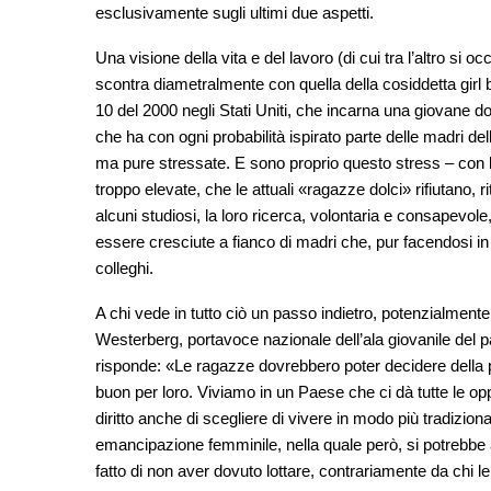
esclusivamente sugli ultimi due aspetti.
Una visione della vita e del lavoro (di cui tra l’altro s
scontra diametralmente con quella della cosiddetta girl b
10 del 2000 negli Stati Uniti, che incarna una giovane do
che ha con ogni probabilità ispirato parte delle madri de
ma pure stressate. E sono proprio questo stress – con
troppo elevate, che le attuali «ragazze dolci» rifiutano,
alcuni studiosi, la loro ricerca, volontaria e consapevole, 
essere cresciute a fianco di madri che, pur facendosi in q
colleghi.
A chi vede in tutto ciò un passo indietro, potenzialmente
Westerberg, portavoce nazionale dell’ala giovanile del pa
risponde: «Le ragazze dovrebbero poter decidere della p
buon per loro. Viviamo in un Paese che ci dà tutte le oppo
diritto anche di scegliere di vivere in modo più tradizio
emancipazione femminile, nella quale però, si potrebbe 
fatto di non aver dovuto lottare, contrariamente da chi le 