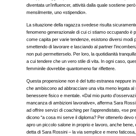
diventata un’influencer, attività dalla quale sostiene però
mensilmente, uno «stipendio».
La situazione della ragazza svedese risulta sicuramente pr
fenomeno generazionale di cui ci stiamo occupando è propr
come capita per varie tendenze, esistono diversi modi per me
smettendo di lavorare e lasciando al partner l’incomben
non può permetterselo. Per loro, la quotidianità tranquil
a cui tendere che un vero stile di vita. In ogni caso, que
femminile dovrebbe quantomeno far riflettere.
Questa propensione non è del tutto estranea neppure in 
che ambiscono ad abbracciare una vita meno legata al 
benessere fisico e mentale. «Dal mio punto d’osservazio
mancanza di ambizioni lavorative», afferma Sara Rossini, 
ad offrire servizi di coaching per l’apprendistato, «se 
dicono “a cosa mi serve il diploma? Per ottenerlo devo s
apro un piccolo salone in proprio e lavoro, anche bene,
detta di Sara Rossini – la via semplice e meno faticosa, 