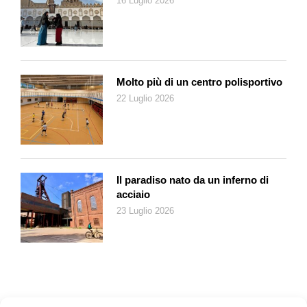
16 Luglio 2026
leggendo
Il nome della rosa
, certo non amava l’ironia, alla
quale Roberto e Antonio invece non sanno rinunciare: «Il
nostro Graal è un bar, un ristorante, una piccola
épicerie
, una
persona con la quale scambiare quattro chiacchiere o alla
quale chiedere se siamo sulla strada giusta». Ma in un libro
Molto più di un centro polisportivo
ricco e interessante restano peccati veniali, per i quali basta il
22 Luglio 2026
Purgatorio, naturalmente anch’esso «inventato» nel Medioevo,
per la precisione nel XII secolo. Chi lo dice? Ma Le Goff
naturalmente.
Il paradiso nato da un inferno di
acciaio
23 Luglio 2026