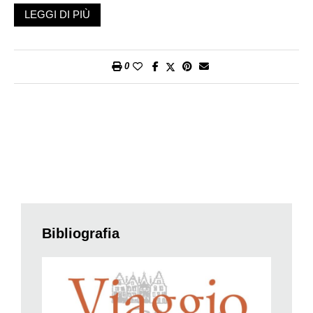
evocato anche grazie all’ombra del grande storico francese
LEGGI DI PIÙ
Jacques Le Goff, morto dieci anni fa, eppure presente quasi
fisicamente nel viaggio (e in una lunga intervista alla fine del
volume). Prima di partire si va a scuola, poiché il libro si apre
0
con una sintesi della civiltà medievale che potrebbe essere
adottata nelle classi per tanto è ben fatta. Si parla soprattutto di
Basso Medioevo, dopo l’anno Mille. È allora che – lungo l’asse
tra l’Italia e le Fiandre, lo stesso ripercorso in questo viaggio –
rinascono città e mercati, prende forma una nuova civiltà.
Nonostante la drammatica battuta d’arresto della peste
trecentesca, comincia allora un percorso lineare e inarrestabile
che sfocia nell’Umanesimo, nel Rinascimento, nelle
esplorazioni commerciali e coloniali, nel primato dell’Europa,
insomma nel nostro mondo.
Bibliografia
Noi siamo il Medioevo, ripetono quasi con stupore i due ciclisti
tra una discesa, una salita, uno sterrato o un guado; solo la
Rivoluzione francese e la Rivoluzione industriale, dunque
assai tardi, hanno cambiato veramente il paradigma delle