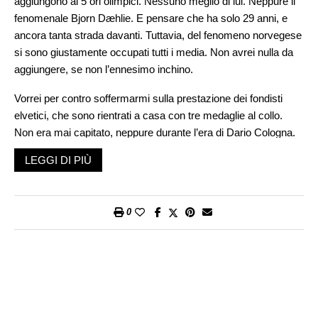
aggiungono ai 5 ori olimpici. Nessuno meglio di lui. Neppure il
fenomenale Bjorn Dæhlie. E pensare che ha solo 29 anni, e
ancora tanta strada davanti. Tuttavia, del fenomeno norvegese
si sono giustamente occupati tutti i media. Non avrei nulla da
aggiungere, se non l’ennesimo inchino.
Vorrei per contro soffermarmi sulla prestazione dei fondisti
elvetici, che sono rientrati a casa con tre medaglie al collo.
Non era mai capitato, neppure durante l’era di Dario Cologna.
L’argento di Nadine Fähndrich nello sprint non stupisce. Tutto
LEGGI DI PIÙ
sommato non mi meraviglio neppure per il bronzo nel Team
Sprint, in cui la stessa Fähndrich ha fornito un contributo
determinante alla compagna Anja Weber. Ma quanto ha
0
combinato la staffetta maschile 4 x 7,5 km, ha del miracoloso.
Alle spalle di una Norvegia in gita di piacere, il quartetto
rossocrociato, composto da Cyril Fähndrich (il fratellino),
Jonas Baumann, Jason Ruesch e Valerio Grond si è reso
protagonista di una prova perfetta. I primi tre frazionisti hanno
tratteggiato un capolavoro tattico.