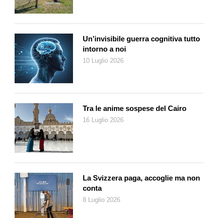
quest’anno, unisce voci diverse che svelano sfaccettature
inedite della condizione femminile grazie alla testimonianza di
diciotto donne.
Un’invisibile guerra cognitiva tutto
Attraverso un’intima esplorazione di esperienze quotidiane,
intorno a noi
Manuela Bonfanti – dopo aver raccolto molte ore di interviste –
10 Luglio 2026
ha creato un’opera che intreccia biografie individuali con
riflessioni collettive sul cambiamento dei ruoli e dei modelli
sociali. Un viaggio attraverso generazioni e geografie che
restituisce dignità a chi, troppo spesso, è rimasta nell’ombra.
Tra le anime sospese del Cairo
16 Luglio 2026
Marco Bazzi
Il sorvegliante dei colori del lago
Fontana edizioni
Su un’isola lacustre, che potrebbe essere l’Isola principale di
Brissago, Eliseo Moretti vive recluso in un istituto di
La Svizzera paga, accoglie ma non
rieducazione psichiatrica che somiglia più a un penitenziario.
conta
Ogni giorno il protagonista osserva i colori del lago e redige
8 Luglio 2026
rapporti sulle loro variazioni, uno strano incarico affidatogli dalla