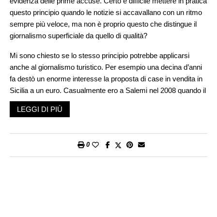
evidenza delle prime accuse. Certo è difficile mettere in pratica
questo principio quando le notizie si accavallano con un ritmo
sempre più veloce, ma non è proprio questo che distingue il
giornalismo superficiale da quello di qualità?
Mi sono chiesto se lo stesso principio potrebbe applicarsi
anche al giornalismo turistico. Per esempio una decina d’anni
fa destò un enorme interesse la proposta di case in vendita in
Sicilia a un euro. Casualmente ero a Salemi nel 2008 quando il
sindaco Vittorio Sgarbi lanciò per la prima volta l’idea:
LEGGI DI PIÙ
sorprendente, quasi provocatoria ma indiscutibilmente geniale.
Nel centro storico di Salemi vi erano molte case di famiglia
abbandonate e in cattive condizioni dopo il terremoto del Belice
0
del 1968; altre appartenevano a emigranti che avevano
lasciato il paese per sempre. Ricordo che i primi acquirenti e
gli agenti immobiliari, soprattutto inglesi, arrivarono subito
numerosi. La curiosità era tangibile. La BBC acquistò due
appartamenti e raccontò la ristrutturazione in una popolare
serie TV: Amanda & Alan’s Italian Job.