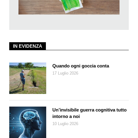
personalizzati o servire per scrivere il menù pasquale,
aggiungendo un tocco creativo alla tavola.
Buon divertimento!
Tutorial completo
IN EVIDENZA
azione.ch/tempo-libero/passatempi
Materiale
Quando ogni goccia conta
Cartoni delle uova
17 Luglio 2026
Forbici
Colla a caldo
Piccole mollette di legno
Filo (spago o cordoncino)
Acquarelli
Un’invisibile guerra cognitiva tutto
Tempera o acrilico giallo, pennello piatto
intorno a noi
Cartone ondulato
10 Luglio 2026
Pagine di un libro vecchio o pagine di giornale
(I materiali li potete trovare presso la vostra filiale Migros con