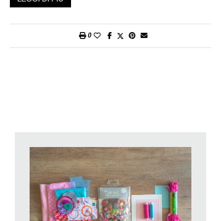
Piccole mollette di legno
Filo (spago o cordoncino)
Acquarelli
0
Tempera o acrilico giallo, pennello piatto
Cartone ondulato
Pagine di un libro vecchio o pagine di giornale
(I materiali li potete trovare presso la vostra filiale Migros con
reparto Bricolage o Migros do-it)
Procedimento per creare i narcisi
Tagliate i cartoni delle uova per ottenere le varie parti
necessarie. La corolla si realizza ritagliando cinque petali dal
cartone, mentre per il centro del fiore si utilizza la punta del
cono, tagliandone circa 1,5 cm. Una volta ottenuti i pezzi,
dipingete i petali e il centro con tempera o acrilico giallo e
lasciateli asciugare completamente.
Quando il colore sarà asciutto, incollate i petali a raggiera su
un piccolo tondo di cartone, utilizzando la colla a caldo per