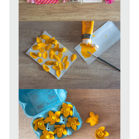
fissarli saldamente. Infine, posizionate al centro il cilindro
precedentemente dipinto per completare il fiore. Per ottenere
una forma più arrotondata e naturale, riporre i narcisi all’interno
di una scatola delle uova per una notte, in modo che acquistino
la curvatura desiderata.
Completate il fiore inserendo nel centro una piccola pallina
creata con la carta da cucina che dipingerete di giallo.
Realizzare la ghirlanda primaverile
Con gli acquarelli blu e verdi, dipingete le pagine di un vecchio
libro utilizzando un pennello piatto e stendendo il colore ben
diluito, in modo da ottenere un effetto velato e leggero. Mentre
le pagine asciugano, ritagliare dal cartone ondulato dei quadrati
di circa 8 cm di lato. Una volta che la pittura sarà
completamente asciutta, ricavare dalle pagine colorate dei
quadrati più piccoli, di circa 7 cm, e fissarli al centro di quelli
ondulati per creare una base decorativa. Al centro di ogni
quadrato così preparato, incollare un fiore di narciso.