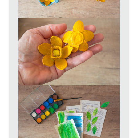
Con i resti delle pagine dipinte di verde, ritagliare delle foglie da
utilizzare come dettagli decorativi per arricchire la
composizione. Fissate il tutto su di uno spago con piccole
mollette di legno, alternando fiori e foglie.
Creare i portatovaglioli
Per realizzare i portatovaglioli, tagliate un tubo vuoto di carta
igienica in anelli di circa 4 cm di altezza. Rivestiteli con una
striscia di pagina di libro dipinta di verde, fissandola con la
colla. Fissate un narciso sulla parte superiore dell’anello.
Questi portatovaglioli, semplici ma eleganti, aggiungeranno un
tocco primaverile alla tavola di Pasqua.
Realizzare i biglietti regalo
Per i biglietti regalo, utilizzare i quadrati preparati per la
ghirlanda. Basterà incollarli su un cartoncino kraft,
trasformandoli in originali cartoncini decorativi. Preparatene
diversi da avere pronti per ogni occasione. Oltre a essere
utilizzati come biglietti regalo, possono diventare segnaposto