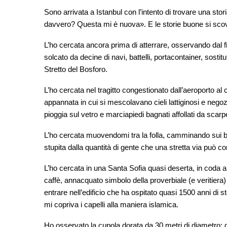
Sono arrivata a Istanbul con l’intento di trovare una sto
davvero? Questa mi è nuova». E le storie buone si sc
L’ho cercata ancora prima di atterrare, osservando dal 
solcato da decine di navi, battelli, portacontainer, sosti
Stretto del Bosforo.
L’ho cercata nel tragitto congestionato dall’aeroporto al
appannata in cui si mescolavano cieli lattiginosi e negozi
pioggia sul vetro e marciapiedi bagnati affollati da scarp
L’ho cercata muovendomi tra la folla, camminando sui binar
stupita dalla quantità di gente che una stretta via può con
L’ho cercata in una Santa Sofia quasi deserta, in coda all
caffè, annacquato simbolo della proverbiale (e veritiera) 
entrare nell’edificio che ha ospitato quasi 1500 anni di 
mi copriva i capelli alla maniera islamica.
Ho osservato la cupola dorata da 30 metri di diametro: d