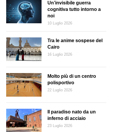
Un’invisibile guerra
cognitiva tutto intorno a
noi
10 Luglio 2026
Tra le anime sospese del
Cairo
16 Luglio 2026
Molto più di un centro
polisportivo
22 Luglio 2026
e dei simboli di Istanbul insieme: un gatto si gode i primi raggi di sol
Il paradiso nato da un
inferno di acciaio
23 Luglio 2026