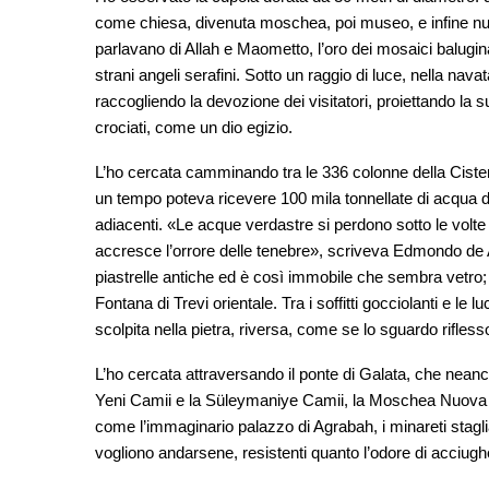
come chiesa, divenuta moschea, poi museo, e infine n
parlavano di Allah e Maometto, l’oro dei mosaici balugina
strani angeli serafini. Sotto un raggio di luce, nella nava
raccogliendo la devozione dei visitatori, proiettando l
crociati, come un dio egizio.
L’ho cercata camminando tra le 336 colonne della Cister
un tempo poteva ricevere 100 mila tonnellate di acqua da 2
adiacenti. «Le acque verdastre si perdono sotto le volte
accresce l’orrore delle tenebre», scriveva Edmondo de 
piastrelle antiche ed è così immobile che sembra vetro; i 
Fontana di Trevi orientale. Tra i soffitti gocciolanti e le
scolpita nella pietra, riversa, come se lo sguardo rifless
L’ho cercata attraversando il ponte di Galata, che neanche
Yeni Camii e la Süleymaniye Camii, la Moschea Nuova a s
come l’immaginario palazzo di Agrabah, i minareti staglia
vogliono andarsene, resistenti quanto l’odore di acciugh