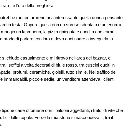
rare, è l’ora della preghiera.
 potrebbe raccontarmene una interessante quella donna pensante
lard in testa. Oppure quella con un sorriso sdentato e un enorme
e mangio un lahmacun, la pizza ripiegata e condita con carne
 ho modo di parlare con loro e devo continuare a inseguirla, a
si chiude casualmente e mi ritrovo nell’area dei bazaar, di
 i soffitti a volta decorati di blu e rosso, tra cuscini cuciti in
mpade, profumi, ceramiche, gioielli, tutto simile. Nel traffico del
 immancabili, piccole sedie, un venditore attendeva i clienti
 tipiche case ottomane con i balconi aggettanti, i tralci di vite che
ibili dalle cupole. Forse la mia storia si nascondeva lì, tra il
a.