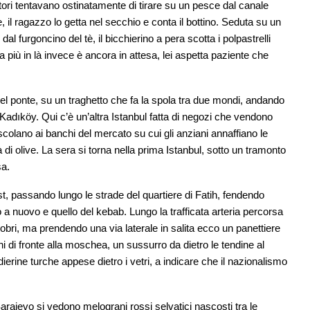
tori tentavano ostinatamente di tirare su un pesce dal canale
e, il ragazzo lo getta nel secchio e conta il bottino. Seduta su un
furgoncino del tè, il bicchierino a pera scotta i polpastrelli
a più in là invece è ancora in attesa, lei aspetta paziente che
el ponte, su un traghetto che fa la spola tra due mondi, andando
i Kadıköy. Qui c’è un’altra Istanbul fatta di negozi che vendono
i mescolano ai banchi del mercato su cui gli anziani annaffiano le
 di olive. La sera si torna nella prima Istanbul, sotto un tramonto
sa.
t, passando lungo le strade del quartiere di Fatih, fendendo
a nuovo e quello del kebab. Lungo la trafficata arteria percorsa
obri, ma prendendo una via laterale in salita ecco un panettiere
 di fronte alla moschea, un sussurro da dietro le tendine al
ierine turche appese dietro i vetri, a indicare che il nazionalismo
rajevo si vedono melograni rossi selvatici nascosti tra le