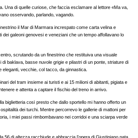
ria. Una di quelle curiose, che faccia esclamare al lettore «Ma va,
ovano osservando, parlando, vagando.
finestrino il Mar di Marmara increspato come carta velina e
tuti dei galeoni genovesi e veneziani che un tempo affollavano lo
 centro, scrutando da un finestrino che restituiva una visuale
 di baklava, basse nuvole grigie e pilastri di un ponte, striature di
e eleganti, vecchie, col tacco, da ginnastica.
i del tram insieme ai turisti e ai 15 milioni di abitanti, pigiata e
tenere e attenta a captare il fischio del treno in arrivo.
a biglietteria così presto che dallo sportello mi hanno offerto un
ospitalità dei turchi. Mentre percorrevo le gallerie di mattoni per
storia, i miei passi rimbombavano nei corridoi e una sciarpa verde
a 56 di altezza racchiude e abbraccia l’opera di Giustiniano nata