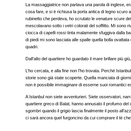
La massaggiatrice non parlava una parola di inglese, er
cosa fare, e si è richiusa la porta antica di legno scuro 
rubinetto che perdeva, ho scrutato le venature scure de
mescolavano sotto i vetri colorati del soffitto. Mi sono ri
ciocca di capelli rossi tinta malamente sfuggiva dalla ba
di piedi mi sono lasciata alle spalle quella bolla ovatta
quadri.
Dall’alto del quartiere ho guardato il mare brillare più giù
L’ho cercata, e alla fine non l’ho trovata. Perché Istanb
storie sono già state scoperte. Quella manciata di giorn
non è possibile immaginare di esserne suoi romantici es
A Istanbul non siete avventurieri. Siete osservatori, narr
quartiere greco di Balat, hanno annusato il profumo del c
sgombri quando il grigio lascia finalmente il posto all’a
ci sarà ancora quel furgoncino da cui comprare il tè che s