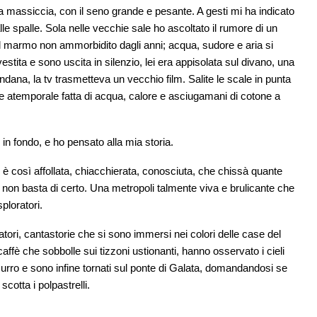
a massiccia, con il seno grande e pesante. A gesti mi ha indicato
alle spalle. Sola nelle vecchie sale ho ascoltato il rumore di un
l marmo non ammorbidito dagli anni; acqua, sudore e aria si
vestita e sono uscita in silenzio, lei era appisolata sul divano, una
ndana, la tv trasmetteva un vecchio film. Salite le scale in punta
ta e atemporale fatta di acqua, calore e asciugamani di cotone a
, in fondo, e ho pensato alla mia storia.
ul è così affollata, chiacchierata, conosciuta, che chissà quante
i non basta di certo. Una metropoli talmente viva e brulicante che
ploratori.
atori, cantastorie che si sono immersi nei colori delle case del
affè che sobbolle sui tizzoni ustionanti, hanno osservato i cieli
zzurro e sono infine tornati sul ponte di Galata, domandandosi se
cotta i polpastrelli.