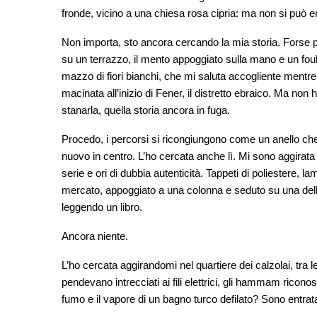
fronde, vicino a una chiesa rosa cipria: ma non si può ent
Non importa, sto ancora cercando la mia storia. Forse
su un terrazzo, il mento appoggiato sulla mano e un fou
mazzo di fiori bianchi, che mi saluta accogliente mentr
macinata all’inizio di Fener, il distretto ebraico. Ma non
stanarla, quella storia ancora in fuga.
Procedo, i percorsi si ricongiungono come un anello che 
nuovo in centro. L’ho cercata anche lì. Mi sono aggirata tra
serie e ori di dubbia autenticità. Tappeti di poliestere, la
mercato, appoggiato a una colonna e seduto su una delle
leggendo un libro.
Ancora niente.
L’ho cercata aggirandomi nel quartiere dei calzolai, tra le
pendevano intrecciati ai fili elettrici, gli hammam riconosc
fumo e il vapore di un bagno turco defilato? Sono entrat