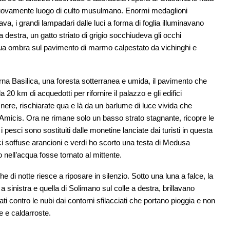
uovamente luogo di culto musulmano. Enormi medaglioni
va, i grandi lampadari dalle luci a forma di foglia illuminavano
ta destra, un gatto striato di grigio socchiudeva gli occhi
a sua ombra sul pavimento di marmo calpestato da vichinghi e
na Basilica, una foresta sotterranea e umida, il pavimento che
0 km di acquedotti per rifornire il palazzo e gli edifici
 nere, rischiarate qua e là da un barlume di luce vivida che
Amicis. Ora ne rimane solo un basso strato stagnante, ricopre le
pesci sono sostituiti dalle monetine lanciate dai turisti in questa
 luci soffuse arancioni e verdi ho scorto una testa di Medusa
o nell’acqua fosse tornato al mittente.
 di notte riesce a riposare in silenzio. Sotto una luna a falce, la
inistra e quella di Solimano sul colle a destra, brillavano
ti contro le nubi dai contorni sfilacciati che portano pioggia e non
e e caldarroste.