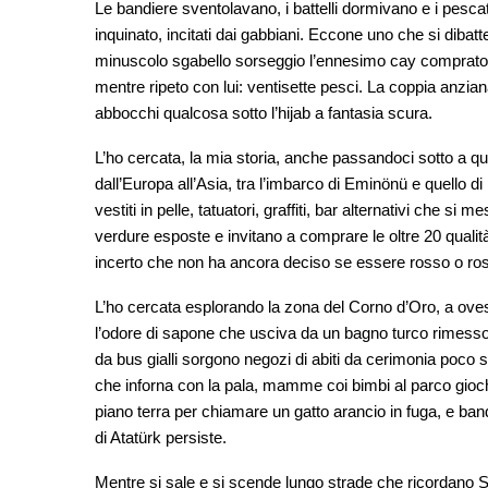
Le bandiere sventolavano, i battelli dormivano e i pesca
inquinato, incitati dai gabbiani. Eccone uno che si dibatt
minuscolo sgabello sorseggio l’ennesimo cay comprato dal 
mentre ripeto con lui: ventisette pesci. La coppia anzian
abbocchi qualcosa sotto l’hijab a fantasia scura.
L’ho cercata, la mia storia, anche passandoci sotto a qu
dall’Europa all’Asia, tra l’imbarco di Eminönü e quello d
vestiti in pelle, tatuatori, graffiti, bar alternativi che s
verdure esposte e invitano a comprare le oltre 20 qualità
incerto che non ha ancora deciso se essere rosso o ro
L’ho cercata esplorando la zona del Corno d’Oro, a oves
l’odore di sapone che usciva da un bagno turco rimesso 
da bus gialli sorgono negozi di abiti da cerimonia poco s
che inforna con la pala, mamme coi bimbi al parco giochi
piano terra per chiamare un gatto arancio in fuga, e band
di Atatürk persiste.
Mentre si sale e si scende lungo strade che ricordano Sa