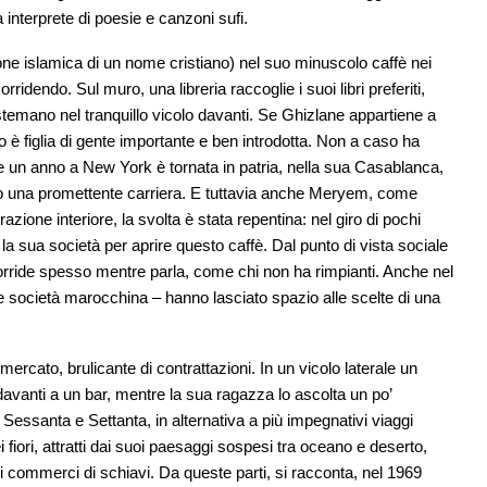
 interprete di poesie e canzoni sufi.
ne islamica di un nome cristiano) nel suo minuscolo caffè nei
ridendo. Sul muro, una libreria raccoglie i suoi libri preferiti,
 sistemano nel tranquillo vicolo davanti. Se Ghizlane appartiene a
è figlia di gente importante e ben introdotta. Non a caso ha
a e un anno a New York è tornata in patria, nella sua Casablanca,
o una promettente carriera. E tuttavia anche Meryem, come
zione interiore, la svolta è stata repentina: nel giro di pochi
a sua società per aprire questo caffè. Dal punto di vista sociale
rride spesso mentre parla, come chi non ha rimpianti. Anche nel
nale società marocchina – hanno lasciato spazio alle scelte di una
ercato, brulicante di contrattazioni. In un vicolo laterale un
avanti a un bar, mentre la sua ragazza lo ascolta un po’
Sessanta e Settanta, in alternativa a più impegnativi viaggi
i fiori, attratti dai suoi paesaggi sospesi tra oceano e deserto,
i commerci di schiavi. Da queste parti, si racconta, nel 1969