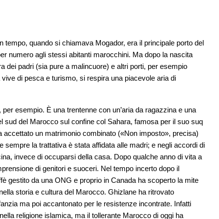
n tempo, quando si chiamava Mogador, era il principale porto del
 per numero agli stessi abitanti marocchini. Ma dopo la nascita
erra dei padri (sia pure a malincuore) e altri porti, per esempio
ive di pesca e turismo, si respira una piacevole aria di
ne, per esempio. È una trentenne con un’aria da ragazzina e una
el sud del Marocco sul confine col Sahara, famosa per il suo suq
 ha accettato un matrimonio combinato («Non imposto», precisa)
pre la trattativa è stata affidata alle madri; e negli accordi di
ina, invece di occuparsi della casa. Dopo qualche anno di vita a
prensione di genitori e suoceri. Nel tempo incerto dopo il
ffè gestito da una ONG e proprio in Canada ha scoperto la mite
ti nella storia e cultura del Marocco. Ghizlane ha ritrovato
nfanzia ma poi accantonato per le resistenze incontrate. Infatti
nella religione islamica, ma il tollerante Marocco di oggi ha