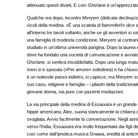
attenuato questi divieti. E così Ghizlane è un’apprezzata
Qualche ora dopo, incontro Meryem (delicata declinazio
vicoli della medina. «È una scatola di fiammiferi!» dice sor
all’interno tre tavoli soltanto, anche se gli avventori si
una famiglia di modesta condizione, Meryem al contrario 
studiato in un’ottima università parigina. Dopo la laure
dove ha fondato una società di comunicazione e avviat
Ghizlane, si sentiva insoddisfatta. Dopo una lunga matura
mesi si è sposata («Per amore» sottolinea) e ha chiuso l
è un notevole passo indietro, si capisce, ma Meryem so
suo caso, religione e famiglia – i pilastri della tradizio
giovane donna, sia pure con pazienti mediazioni.
La via principale della medina di Essaouira è un grande m
hippie americano, Alex, suona stancamente la chitarra d
svogliata. Avvio facilmente la conversazione. Negli anni 
verso l’India, Essaouira era molto frequentata dai figli de
così come dall’ipnotica musica Gnawa, eredità di antich