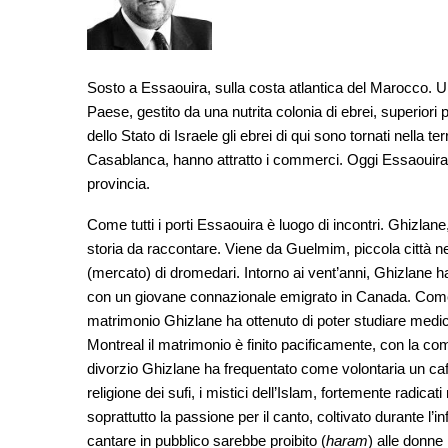
Sosto a Essaouira, sulla costa atlantica del Marocco. U
Paese, gestito da una nutrita colonia di ebrei, superiori
dello Stato di Israele gli ebrei di qui sono tornati nella t
Casablanca, hanno attratto i commerci. Oggi Essaouira v
provincia.
Come tutti i porti Essaouira è luogo di incontri. Ghizla
storia da raccontare. Viene da Guelmim, piccola città n
(mercato) di dromedari. Intorno ai vent’anni, Ghizlane
con un giovane connazionale emigrato in Canada. Come sem
matrimonio Ghizlane ha ottenuto di poter studiare medic
Montreal il matrimonio è finito pacificamente, con la com
divorzio Ghizlane ha frequentato come volontaria un ca
religione dei sufi, i mistici dell’Islam, fortemente radica
soprattutto la passione per il canto, coltivato durante l’i
cantare in pubblico sarebbe proibito (
haram
) alle donne 